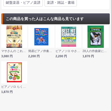
鍵盤楽器・ピアノ楽譜
楽譜・雑誌・書籍
この商品を買った人はこんな商品も見ています
マサさんの これぞ！鍵盤ハーモニカ～発表会で楽しむソロ＆アンサンブル曲集～ 模範演奏＆ピアノ伴奏CD付 ヤマハミュージックメディア
簡易ピアノ伴奏による 実用版 こどものポップス大集合 保存版 デプロMP
ピアノソロ やさしく弾ける ベストヒットランキング総集編 2024-2025 ヤマハミュージックメディア
28人の作曲家によるピアノ小品集 こどもたちへ メッセージ 2011-1 カワイ出版
3,080
円
2,200
円
2,200
円
1,870
円
ピアノソロ らくらく弾ける！ クリスマスソング ヤマハミュージックメディア
1,870
円