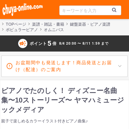
TOPページ
楽譜・雑誌・書籍
鍵盤楽器・ピアノ楽譜
ポピュラーピアノ
オムニバス
campaign
5
ポイント
倍
8/4 20:00 〜 8/11 1:59 まで
お盆期間中も発送します！商品発送とお届
け（配達）のご案内
ピアノでたのしく！ ディズニー名曲
集〜10ストーリーズ〜 ヤマハミュージ
ックメディア
親子で楽しめるカラーイラスト付きピアノ曲集♪