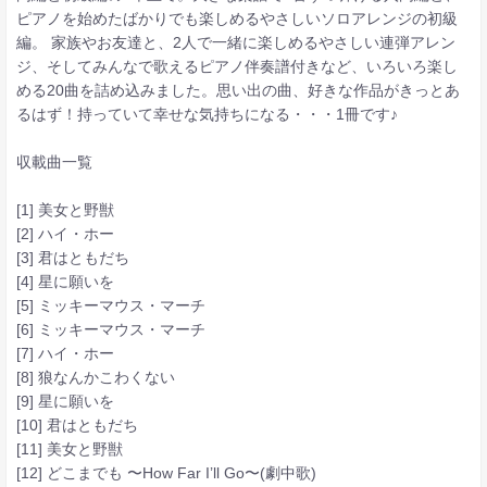
ピアノを始めたばかりでも楽しめるやさしいソロアレンジの初級
編。 家族やお友達と、2人で一緒に楽しめるやさしい連弾アレン
ジ、そしてみんなで歌えるピアノ伴奏譜付きなど、いろいろ楽し
める20曲を詰め込みました。思い出の曲、好きな作品がきっとあ
るはず！持っていて幸せな気持ちになる・・・1冊です♪
収載曲一覧
[1] 美女と野獣
[2] ハイ・ホー
[3] 君はともだち
[4] 星に願いを
[5] ミッキーマウス・マーチ
[6] ミッキーマウス・マーチ
[7] ハイ・ホー
[8] 狼なんかこわくない
[9] 星に願いを
[10] 君はともだち
[11] 美女と野獣
[12] どこまでも 〜How Far I’ll Go〜(劇中歌)