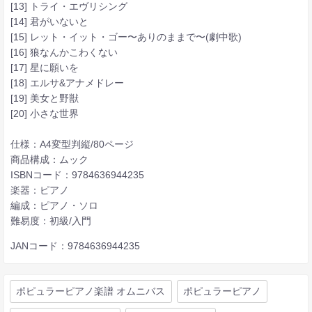
[13] トライ・エヴリシング
[14] 君がいないと
[15] レット・イット・ゴー〜ありのままで〜(劇中歌)
[16] 狼なんかこわくない
[17] 星に願いを
[18] エルサ&アナメドレー
[19] 美女と野獣
[20] 小さな世界
仕様：A4変型判縦/80ページ
商品構成：ムック
ISBNコード：9784636944235
楽器：ピアノ
編成：ピアノ・ソロ
難易度：初級/入門
JANコード：9784636944235
ポピュラーピアノ楽譜 オムニバス
ポピュラーピアノ