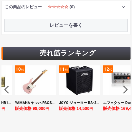
この商品のレビュー
☆☆☆☆☆
(0)
レビューを書く
売れ筋ランキング
11
12
13
位
位
位
YAMAHA ヤマハ PACS+12 ASP Pacifica Standard Plus パシフィカスタンダードプラス エレキギター
JOYO ジョーヨー BA-30 VIBE CUBE BLK 30W 小型ベースアンプ Bluetooth+OTGオーディオI/F搭載
エフェクター Darkglass Electronics Anagram ベースエフェクター プリアンプ ダークグラス アナグラム
0
販売価格 14,500
販売価格 169,400
販売価格 128,8
円
円
円