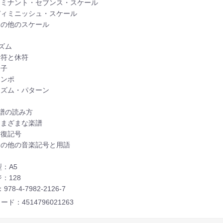
 ドミナント・セブンス・スケール
 ディミニッシュ・スケール
 その他のスケール
リズム
 音符と休符
拍子
 テンポ
 リズム・パターン
楽譜の読み方
 さまざまな楽譜
 反復記号
 その他の音楽記号と用語
：A5
：128
：978-4-7982-2126-7
ード：4514796021263