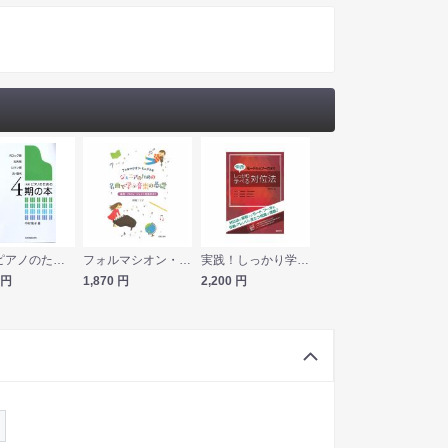
新版 ピアノのための 4期の本 中村菊子 著 全音楽譜出版社
フォルマシオン・ミュジカル ジュニアのための 名曲で学ぶ音楽の基礎 楽典・ソルフェージュから音楽史まで 音楽之友社
実践！しっかり学べる対位法 自由現代社
円
1,870
円
2,200
円