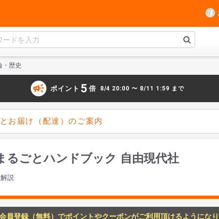
論・歴史
campaign
5
ポイント
倍
8/4 20:00 〜 8/11 1:59 まで
とお届け（配達）のご案内
まるごとハンドブック 自由現代社
て解説
会員登録（無料）でポイントやクーポンがご利用頂けるようになり