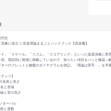
明
現代社
ド演奏に役立つ 音楽理論まるごとハンドブック【音楽書】
ード」「スケール」「リズム」「スコアリング」といった楽器演奏に実
ン別、用語別に簡潔に掲載しているので、知りたい項目をパッと確認→
ギターのフレットと鍵盤のダイヤグラムを併記。「理論は苦手…」を卒
ンテンツ】
音の名前と高さ
 音名と音域
 五線と音の高さ
インターバル
 音程と度数