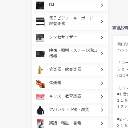
DJ
電子ピアノ・キーボード・
鍵盤楽器
商品説
シンセサイザー
自由
バン
映像・照明・ステージ演出
機器
「コ
ショ
管楽器・吹奏楽器
には
弦楽器
【コ
■1 
キッズ・教育楽器
1-1
1-2
アパレル・小物・雑貨
■2 
楽譜・雑誌・書籍
2-1