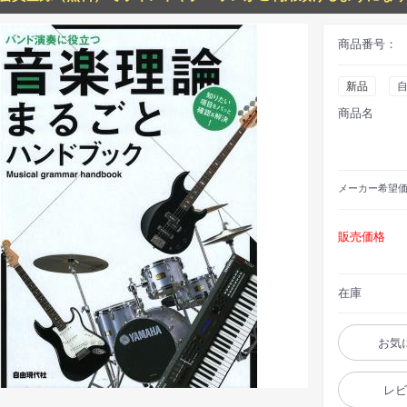
商品番号：
新品
商品名
メーカー
希望
販売価格
在庫
お気
レ