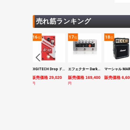
売れ筋ランキング
5
16
17
18
位
位
位
位
ヤマハ YAMAHA PACIFICA311H RM パシフィカ エレキギター
DIGITECH Drop ドロップ・リチューニング・エフェクト
エフェクター Darkglass Electronics Anagram ベースエフェクター プリアンプ ダークグラス アナグラム
売価格 44,880
販売価格 29,020
販売価格 169,400
販売価格 6,60
円
円