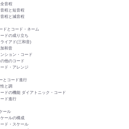
 完全音程
 長音程と短音程
 増音程と減音程
コードとコード・ネーム
 コードの成り立ち
 トライアド(三和音)
 付加和音
 テンション・コード
 その他のコード
 コード・アレンジ
キーとコード進行
 調性と調
 コードの機能 ダイアトニック・コード
 コード進行
スケール
 スケールの構成
 モード・スケール