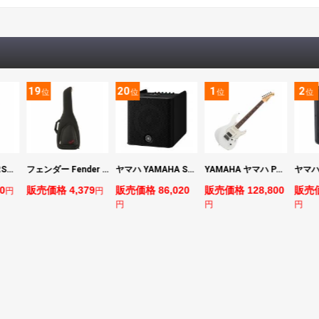
19
20
1
2
位
位
位
位
マーシャル MARSHALL MS2 Mighty Mini 小型ギターアンプ
フェンダー Fender FE610 Electric Guitar Gig Bag Black エレキギター用ギグバッグ
ヤマハ YAMAHA STAGEPAS 200 バッテリー非搭載モデル ポータブルPAシステム
YAMAHA ヤマハ PACS+12 SWH Pacifica Standard Plus パシフィカスタンダードプラス エレキギター
0
販売価格 4,379
販売価格 86,020
販売価格 128,800
販売価
円
円
円
円
円