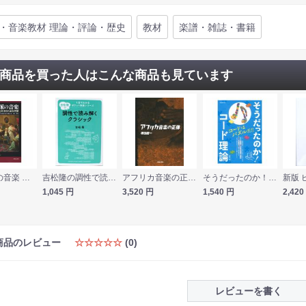
・音楽教材 理論・評論・歴史
教材
楽譜・雑誌・書籍
商品を買った人はこんな商品も見ています
ロマン派の音楽 歴史的背景と演奏習慣 音楽之友社
吉松隆の調性で読み解くクラシック ヤマハミュージックメディア
アフリカ音楽の正体 音楽之友社
そうだったのか！コード理論 自由現代社
1,045
円
3,520
円
1,540
円
2,420
商品のレビュー
☆☆☆☆☆
(0)
レビューを書く