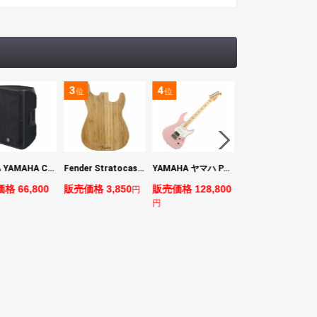
3
4
5
位
位
位
ヤマハ YAMAHA CBR15 ラウドスピーカー
Fender Stratocaster Cutting Board カッティングボード（まな板）
YAMAHA ヤマハ PACS+12M ASP Pacifica Standard Plus パシフィカスタンダードプラス エレキギター
BOSS VE-1 Vocal Echo
格 66,800
販売価格 3,850
販売価格 128,800
販売価格 24,200
円
円
円