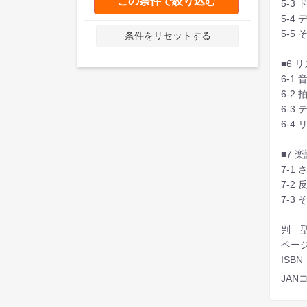
この条件で絞り込む
5-3
5-4
5-5
条件をリセットする
■6 
6-1
6-2 
6-3
6-4
■7 
7-1
7-2
7-3
判 型
ページ
ISBN
JANコ