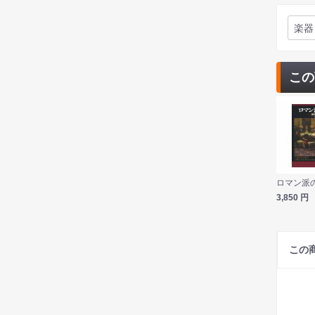
楽器
この
3,850
円
この