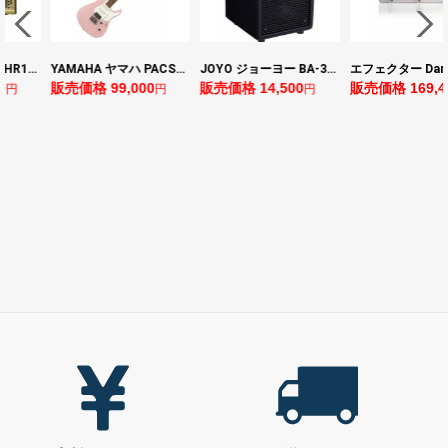
YAMAHA ヤマハ PACS+12 ASP Pacifica Standard Plus パシフィカスタンダードプラス エレキギター
JOYO ジョーヨー BA-30 VIBE CUBE BLK 30W 小型ベースアンプ Bluetooth+OTGオーディオI/F搭載
エフェクター Darkglass Electronics Anagram ベースエフェクター プリアンプ ダークグラス アナグラム
0
販売価格 14,500
販売価格 169,400
販売価格 128,8
円
円
円