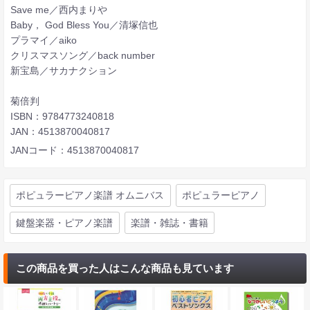
Save me／西内まりや
Baby， God Bless You／清塚信也
プラマイ／aiko
クリスマスソング／back number
新宝島／サカナクション
菊倍判
ISBN：9784773240818
JAN：4513870040817
JANコード：4513870040817
ポピュラーピアノ楽譜 オムニバス
ポピュラーピアノ
鍵盤楽器・ピアノ楽譜
楽譜・雑誌・書籍
この商品を買った人はこんな商品も見ています