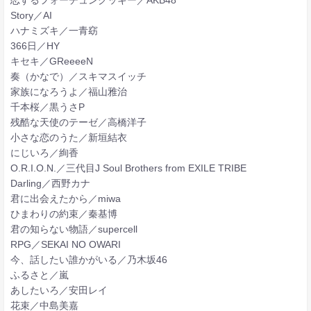
Story／AI
ハナミズキ／一青窈
366日／HY
キセキ／GReeeeN
奏（かなで）／スキマスイッチ
家族になろうよ／福山雅治
千本桜／黒うさP
残酷な天使のテーゼ／高橋洋子
小さな恋のうた／新垣結衣
にじいろ／絢香
O.R.I.O.N.／三代目J Soul Brothers from EXILE TRIBE
Darling／西野カナ
君に出会えたから／miwa
ひまわりの約束／秦基博
君の知らない物語／supercell
RPG／SEKAI NO OWARI
今、話したい誰かがいる／乃木坂46
ふるさと／嵐
あしたいろ／安田レイ
花束／中島美嘉