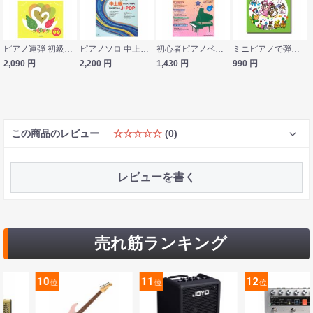
ピアノ連弾 初級×中級 両方主役の連弾レパートリー こころに響く名曲〜糸〜 ヤマハミュージックメディア
ピアノソロ 中上級アレンジで弾く 最近流行りのJ-POP ケイエムピー
初心者ピアノベストソングス2026 シンコーミュージック
ミニピアノで弾ける なつかしいどうよう カワイ出版
2,090
円
2,200
円
1,430
円
990
円
この商品のレビュー
☆☆☆☆☆
(0)
レビューを書く
売れ筋ランキング
11
12
13
位
位
位