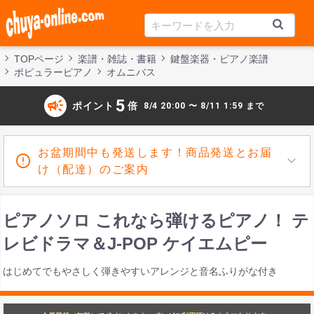
TOPページ
楽譜・雑誌・書籍
鍵盤楽器・ピアノ楽譜
ポピュラーピアノ
オムニバス
campaign
5
ポイント
倍
8/4 20:00 〜 8/11 1:59 まで
お盆期間中も発送します！商品発送とお届
け（配達）のご案内
ピアノソロ これなら弾けるピアノ！ テ
レビドラマ＆J-POP ケイエムピー
はじめてでもやさしく弾きやすいアレンジと音名ふりがな付き