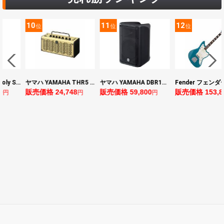
10
11
12
位
位
位
BOSS ボス XS-1 Poly Shifter ギターエフェクター ピッチシフター
ヤマハ YAMAHA THR5 コンパクトギターアンプ 小型アンプ
ヤマハ YAMAHA DBR10 パワードスピーカー
0
販売価格 24,748
販売価格 59,800
販売価格 153,8
円
円
円