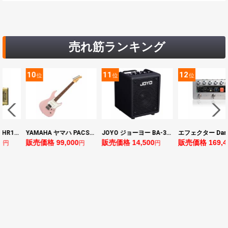
売れ筋ランキング
10
11
12
位
位
位
ヤマハ YAMAHA THR10II 小型ギターアンプ
YAMAHA ヤマハ PACS+12 ASP Pacifica Standard Plus パシフィカスタンダードプラス エレキギター
JOYO ジョーヨー BA-30 VIBE CUBE BLK 30W 小型ベースアンプ Bluetooth+OTGオーディオI/F搭載
0
販売価格 99,000
販売価格 14,500
販売価格 169,4
円
円
円