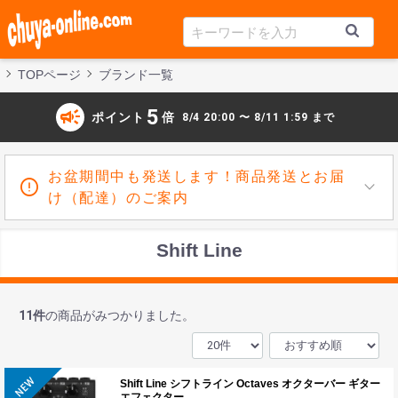
TOPページ
ブランド一覧
campaign
5
ポイント
倍
8/4 20:00 〜 8/11 1:59 まで
お盆期間中も発送します！商品発送とお届
け（配達）のご案内
Shift Line
11
件
の商品がみつかりました。
Shift Line シフトライン Octaves オクターバー ギター
エフェクター