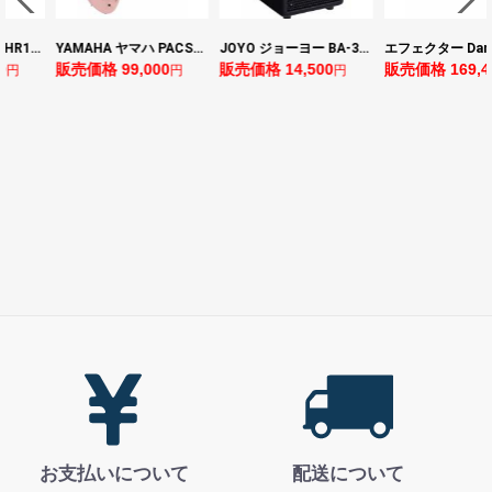
ヤマハ YAMAHA THR10II 小型ギターアンプ
YAMAHA ヤマハ PACS+12 ASP Pacifica Standard Plus パシフィカスタンダードプラス エレキギター
JOYO ジョーヨー BA-30 VIBE CUBE BLK 30W 小型ベースアンプ Bluetooth+OTGオーディオI/F搭載
0
販売価格 99,000
販売価格 14,500
販売価格 169,4
円
円
円
お支払いについて
配送について