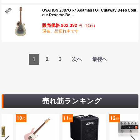
OVATION 2087GT-7 Adamas I GT Cutaway Deep Cont
our Reverse Be…
販売価格 902,392
円
（税込）
現在、品切れ中です
1
2
3
次へ
最後へ
売れ筋ランキング
10
11
12
位
位
位