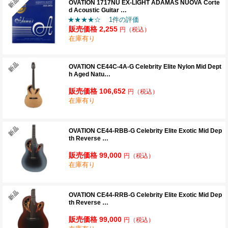
OVATION 1717NU EX-LIGHT ADAMAS NUOVA Corte
d Acoustic Guitar …
★★★★☆
1件の評価
販売価格 2,255
円
（税込）
在庫有り
OVATION CE44C-4A-G Celebrity Elite Nylon Mid Dept
h Aged Natu…
販売価格 106,652
円
（税込）
在庫有り
OVATION CE44-RBB-G Celebrity Elite Exotic Mid Dep
th Reverse …
販売価格 99,000
円
（税込）
在庫有り
OVATION CE44-RRB-G Celebrity Elite Exotic Mid Dep
th Reverse …
販売価格 99,000
円
（税込）