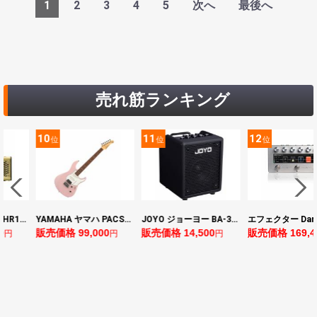
1
2
3
4
5
次へ
最後へ
売れ筋ランキング
11
12
13
位
位
位
YAMAHA ヤマハ PACS+12 ASP Pacifica Standard Plus パシフィカスタンダードプラス エレキギター
JOYO ジョーヨー BA-30 VIBE CUBE BLK 30W 小型ベースアンプ Bluetooth+OTGオーディオI/F搭載
エフェクター Darkglass Electronics Anagram ベースエフェクター プリアンプ ダークグラス アナグラム
0
販売価格 14,500
販売価格 169,400
販売価格 128,8
円
円
円