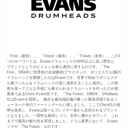
「First（最初）」、「Finest（最良）」、「Future（未来）」 この3
つのキーワードは、Evansドラムヘッドの40年以上に及ぶ歴史と、
ブランドとしてのビジョンを最も適切に表すものです。「The
First」1956年に世界初の合成素材(プラスチック、ポリエステル)製の
ドラムヘッドを開発したのはEvansです。世界で初めてポリエステ
ル製フィルムをドラムヘッドの形に成形することに成功し、この技
術を使ってどんな天候にも耐えられるドラムヘッドを作ったのが創
業者であるChick Evans氏です。「The Finest」1995年、D'Addario
社はEvansを買収し、拠点を最先端設備の整った製造現場であるニ
ューヨーク州のファーミンデールに移しました。ここでChick氏の発
明を改良し、Evansは様々なプレイヤー達から支持されるブランド
となりました。一貫性を維持しつつ、非常に優れたサウンド、これ
までで最高の耐久性を実現しました。ドラム業界において、Evans
こそが「The Future」なのです。