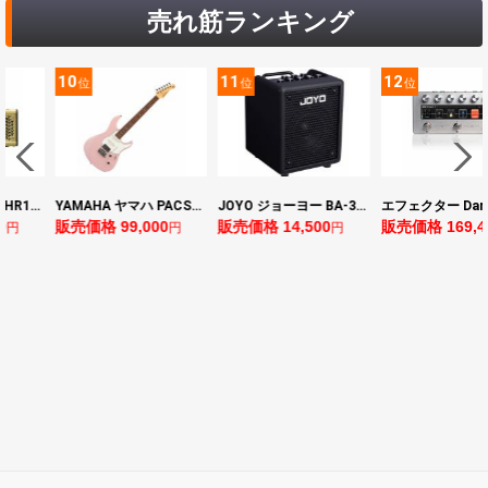
売れ筋ランキング
10
11
12
位
位
位
ヤマハ YAMAHA THR10II 小型ギターアンプ
YAMAHA ヤマハ PACS+12 ASP Pacifica Standard Plus パシフィカスタンダードプラス エレキギター
JOYO ジョーヨー BA-30 VIBE CUBE BLK 30W 小型ベースアンプ Bluetooth+OTGオーディオI/F搭載
0
販売価格 99,000
販売価格 14,500
販売価格 169,4
円
円
円