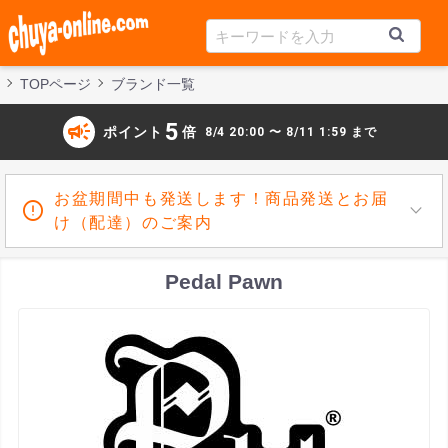
TOPページ
ブランド一覧
campaign
5
ポイント
倍
8/4 20:00 〜 8/11 1:59 まで
お盆期間中も発送します！商品発送とお届
け（配達）のご案内
Pedal Pawn