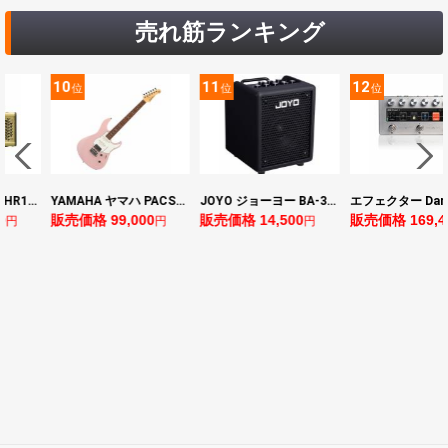
売れ筋ランキング
10
11
12
位
位
位
ヤマハ YAMAHA THR10II 小型ギターアンプ
YAMAHA ヤマハ PACS+12 ASP Pacifica Standard Plus パシフィカスタンダードプラス エレキギター
JOYO ジョーヨー BA-30 VIBE CUBE BLK 30W 小型ベースアンプ Bluetooth+OTGオーディオI/F搭載
0
販売価格 99,000
販売価格 14,500
販売価格 169,4
円
円
円