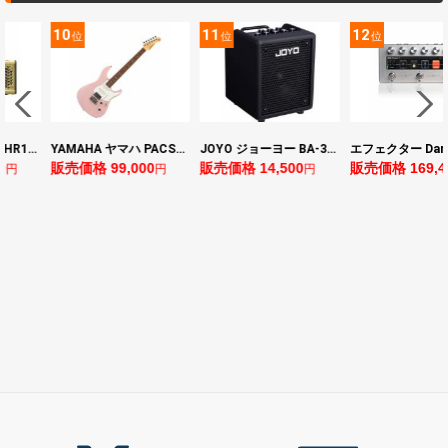
11
12
13
位
位
位
YAMAHA ヤマハ PACS+12 ASP Pacifica Standard Plus パシフィカスタンダードプラス エレキギター
JOYO ジョーヨー BA-30 VIBE CUBE BLK 30W 小型ベースアンプ Bluetooth+OTGオーディオI/F搭載
エフェクター Darkglass Electronics Anagram ベースエフェクター プリアンプ ダークグラス アナグラム
0
販売価格 14,500
販売価格 169,400
販売価格 128,8
円
円
円