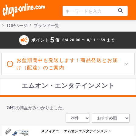
TOPページ
ブランド一覧
campaign
5
ポイント
倍
8/4 20:00 〜 8/11 1:59 まで
お盆期間中も発送します！商品発送とお届
け（配達）のご案内
エムオン・エンタテインメント
24
件
の商品がみつかりました。
スフィアニ！ エムオンエンタテインメント