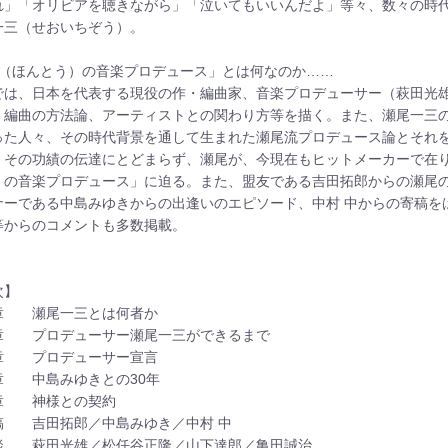
れ」「オリビアを聴きながら」「泣いてもいいんだよ」等々、数々の時
一三（せおいちぞう）。
真（ほんとう）の音楽プロデュース」とは何なのか……
では、日本を代表する現役の作・編曲家、音楽プロデューサー（萩田光
、編曲の方法論、アーティストとの関わり方等を描く。また、瀬尾一三
った人々、その時代背景を通して生まれた瀬尾流プロデュース論とそれ
、その功績の伝達にとどまらず、瀬尾が、今現在もヒットメーカーで在
）の音楽プロデュース」に迫る。また、盟友である吉田拓郎からの瀬尾の
ナーである中島みゆきからの出逢いのエピソード、中村 中からの寄稿を
等からのコメントも多数掲載。
次】
章 瀬尾一三とは何者か
章 プロデューサー瀬尾一三ができるまで
章 プロデューサー宣言
章 中島みゆきとの30年
章 神様との契約
稿 吉田拓郎／中島みゆき／中村 中
談 萩田光雄／松任谷正隆／山下達郎／亀田誠治