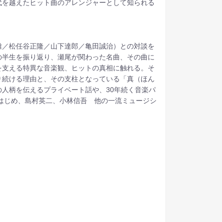
代を越えたヒット曲のアレンジャーとして知られる
雄／松任谷正隆／山下達郎／亀田誠治）との対談を
の半生を振り返り、瀬尾が関わった名曲、その曲に
を支える特異な音楽観、ヒットの真相に触れる。そ
り続ける理由と、その支柱となっている「真（ほん
人柄を伝えるプライベート話や、30年続く音楽パ
はじめ、島村英二、小林信吾 他の一流ミュージシ