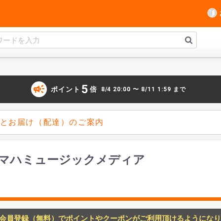
campaign
5
ポイント
倍
8/4 20:00 〜 8/11 1:59 まで
とお届け（配達）のご案内
ヤマハミュージックメディア
会員登録（無料）でポイントやクーポンがご利用頂けるようになり