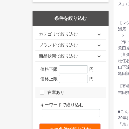
ス」
条件を絞り込む
【レ
瀬尾
カテゴリで絞り込む
×
［作
ブランドで絞り込む
萩田光
［音
商品状態で絞り込む
松任
山下達
価格下限
円
亀田
価格上限
円
【寄
在庫あり
吉田
キーワードで絞り込む
■こ
30
「糸