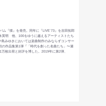
バム『獏』を発売。同年に『LIVE`73』を吉田拓郎
永英明 他、100をゆうに越えるアーティストたち
中島みゆきにおいては楽曲制作のみならずコンサー
初の作品集第1弾『「時代を創った名曲たち」〜瀬
の1万枚出荷と好評を博した。2019年に第2弾、