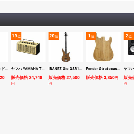
19
20
1
2
位
位
位
位
DIGITECH Drop ドロップ・リチューニング・エフェクト
ヤマハ YAMAHA THR5 コンパクトギターアンプ 小型アンプ
IBANEZ Gio GSR180-LBF エレキベース
Fender Stratocaster Cutting Board カッティングボード（まな板）
20
販売価格 24,748
販売価格 27,500
販売価格 3,850
販売価
円
円
円
円