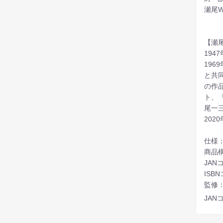
瀬尾W
【瀬
19
196
と共
の作
ト、
尾一三
202
仕様：
商品
JANコ
ISBN
監修
JANコ