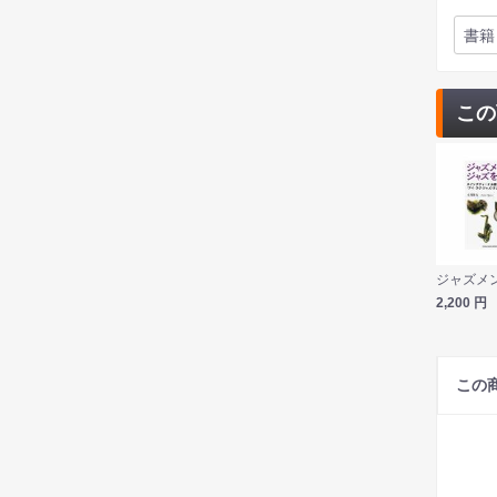
書籍
この
2,200
円
この