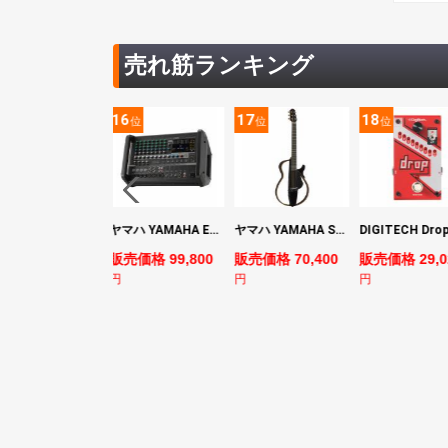
売れ筋ランキング
5
16
17
18
位
位
位
位
YAMAHA ヤマハ PACS+12 SWH Pacifica Standard Plus パシフィカスタンダードプラス エレキギター
ヤマハ YAMAHA EMX7 12ch パワードミキサー
ヤマハ YAMAHA SLG200S TBL サイレントギター
売価格 128,800
販売価格 99,800
販売価格 70,400
販売価格 29,0
円
円
円