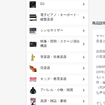
DJ
電子ピアノ・キーボード・
鍵盤楽器
商品説
シンセサイザー
ヤマ
音楽
映像・照明・ステージ演出
機器
吉田
の音
管楽器・吹奏楽器
19
弦楽器
197
もい
キッズ・教育楽器
作・
（竹
アパレル・小物・雑貨
な声
楽譜・雑誌・書籍
そし