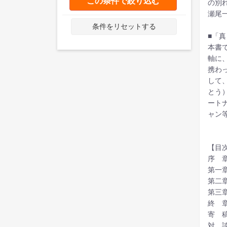
この条件で絞り込む
の別
瀬尾
条件をリセットする
■「
本書
軸に
携わ
して
とう
ート
ャン
【目
序 
第一
第二
第三
終 
寄 
対 