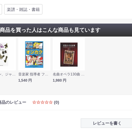
楽譜・雑誌・書籍
商品を買った人はこんな商品も見ています
ジャズメン、ジャズを聴く シンコーミュージック
音楽家 指導者 フリーランスのための確定申告 税金ガイド オンカク 2026改訂版 音楽之友社
名曲オペラ130曲 CD＆DVDベストセレクション ハンナ
1,540
円
1,980
円
商品のレビュー
☆☆☆☆☆
(0)
レビューを書く