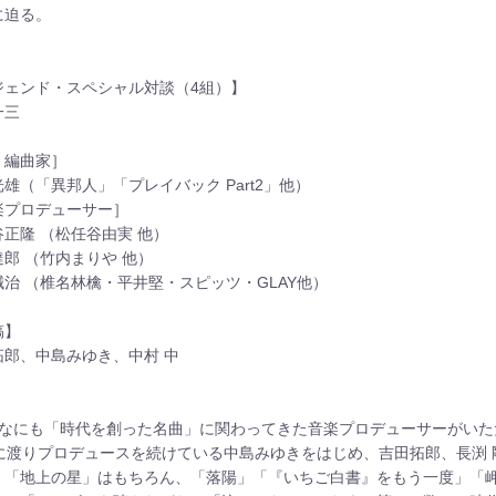
に迫る。
ジェンド・スペシャル対談（4組）】
一三
・編曲家］
雄（「異邦人」「プレイバック Part2」他）
楽プロデューサー］
谷正隆 （松任谷由実 他）
郎 （竹内まりや 他）
誠治 （椎名林檎・平井堅・スピッツ・GLAY他）
稿】
拓郎、中島みゆき、中村 中
んなにも「時代を創った名曲」に関わってきた音楽プロデューサーがいた
年に渡りプロデュースを続けている中島みゆきをはじめ、吉田拓郎、長渕 
」「地上の星」はもちろん、「落陽」「『いちご白書』をもう一度」「岬め