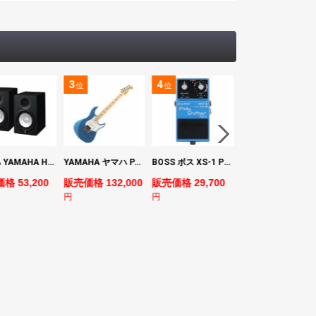
3
4
5
位
位
位
ヤマハ YAMAHA HS7 パワードスタジオモニタースピーカー×2本
YAMAHA ヤマハ PACS+12M SB Pacifica Standard Plus パシフィカスタンダードプラス エレキギター
BOSS ボス XS-1 Poly Shifter ギターエフェクター ピッチシフター
ヤマハ YAMAHA A3M TBS ARE エレク
格 53,200
販売価格 132,000
販売価格 29,700
販売価格 69,980
円
円
円