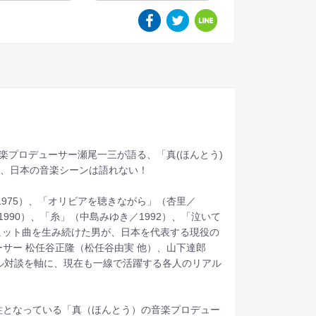
楽プロデューサー瀬尾一三が語る、「真(ほんとう)
に、日本の音楽シーンは語れない！
1975）、「オリビアを聴きながら」（杏里／
／1990）、「糸」（中島みゆき／1992）、「泣いて
たヒット曲を生み続けた男が、日本を代表する現役の
ーサー 松任谷正隆（松任谷由実 他）、山下達郎
ャル対談を軸に、現在も一線で活躍する各人のリアル
。
柱となっている「真（ほんとう）の音楽プロデュー