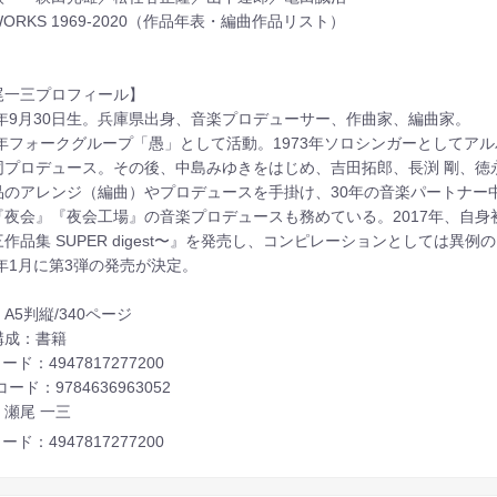
ORKS 1969-2020（作品年表・編曲作品リスト）
尾一三プロフィール】
47年9月30日生。兵庫県出身、音楽プロデューサー、作曲家、編曲家。
9年フォークグループ「愚」として活動。1973年ソロシンガーとしてアル
同プロデュース。その後、中島みゆきをはじめ、吉田拓郎、長渕 剛、徳
品のアレンジ（編曲）やプロデュースを手掛け、30年の音楽パートナー
『夜会』『夜会工場』の音楽プロデュースも務めている。2017年、自身
作品集 SUPER digest〜』を発売し、コンピレーションとしては異例
0年1月に第3弾の発売が決定。
A5判縦/340ページ
構成：書籍
ード：4947817277200
コード：9784636963052
：瀬尾 一三
ード：4947817277200