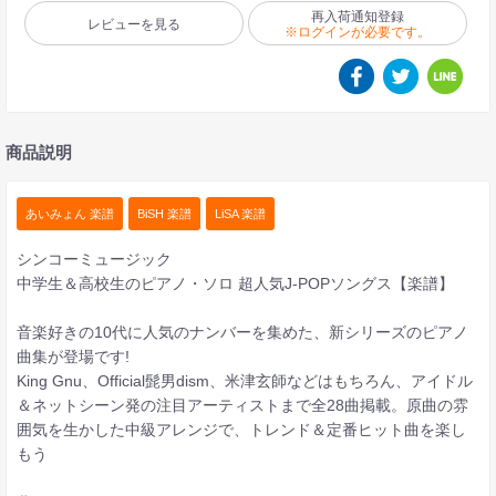
再入荷通知登録
レビューを見る
※ログインが必要です。
商品説明
あいみょん 楽譜
BiSH 楽譜
LiSA 楽譜
シンコーミュージック
中学生＆高校生のピアノ・ソロ 超人気J-POPソングス【楽譜】
音楽好きの10代に人気のナンバーを集めた、新シリーズのピアノ
曲集が登場です!
King Gnu、Official髭男dism、米津玄師などはもちろん、アイドル
＆ネットシーン発の注目アーティストまで全28曲掲載。原曲の雰
囲気を生かした中級アレンジで、トレンド＆定番ヒット曲を楽し
もう