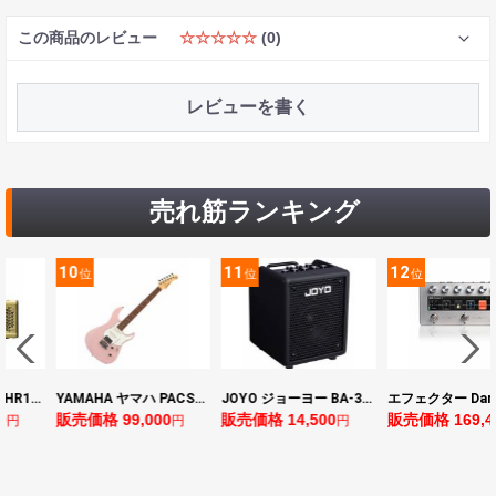
この商品のレビュー
☆☆☆☆☆
(0)
レビューを書く
売れ筋ランキング
11
12
13
位
位
位
YAMAHA ヤマハ PACS+12 ASP Pacifica Standard Plus パシフィカスタンダードプラス エレキギター
JOYO ジョーヨー BA-30 VIBE CUBE BLK 30W 小型ベースアンプ Bluetooth+OTGオーディオI/F搭載
エフェクター Darkglass Electronics Anagram ベースエフェクター プリアンプ ダークグラス アナグラム
0
販売価格 14,500
販売価格 169,400
販売価格 128,8
円
円
円