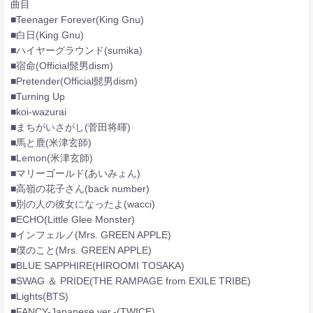
曲目
■Teenager Forever(King Gnu)
■白日(King Gnu)
■ハイヤーグラウンド(sumika)
■宿命(Official髭男dism)
■Pretender(Official髭男dism)
■Turning Up
■koi-wazurai
■まちがいさがし(菅田将暉)
■馬と鹿(米津玄師)
■Lemon(米津玄師)
■マリーゴールド(あいみょん)
■高嶺の花子さん(back number)
■別の人の彼女になったよ(wacci)
■ECHO(Little Glee Monster)
■インフェルノ(Mrs. GREEN APPLE)
■僕のこと(Mrs. GREEN APPLE)
■BLUE SAPPHIRE(HIROOMI TOSAKA)
■SWAG ＆ PRIDE(THE RAMPAGE from EXILE TRIBE)
■Lights(BTS)
■FANCY-Japanese ver.-(TWICE)