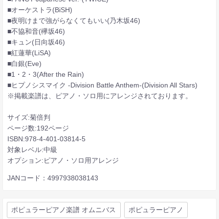
■オーケストラ(BiSH)
■夜明けまで強がらなくてもいい(乃木坂46)
■不協和音(欅坂46)
■キュン(日向坂46)
■紅蓮華(LiSA)
■白銀(Eve)
■1・2・3(After the Rain)
■ヒプノシスマイク -Division Battle Anthem-(Division All Stars)
※掲載楽譜は、ピアノ・ソロ用にアレンジされております。
サイズ:菊倍判
ページ数:192ページ
ISBN:978-4-401-03814-5
対象レベル:中級
オプション:ピアノ・ソロ用アレンジ
JANコード：4997938038143
ポピュラーピアノ楽譜 オムニバス
ポピュラーピアノ