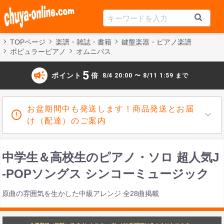
TOPページ
楽譜・雑誌・書籍
鍵盤楽器・ピアノ楽譜
ポピュラーピアノ
オムニバス
campaign
5
ポイント
倍
8/4 20:00 〜 8/11 1:59 まで
お盆期間中も発送します！商品発送とお届
け（配達）のご案内
中学生＆高校生のピアノ・ソロ 超人気J
-POPソングス シンコーミュージック
原曲の雰囲気を生かした中級アレンジ 全28曲掲載