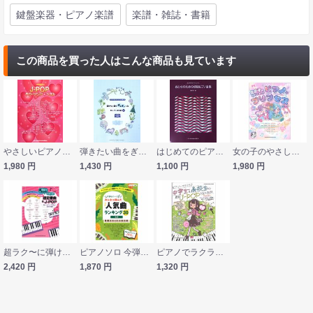
鍵盤楽器・ピアノ楽譜
楽譜・雑誌・書籍
この商品を買った人はこんな商品も見ています
やさしいピアノソロ J-POPラヴソング ベスト シンコーミュージック
弾きたい曲をぎゅぎゅっとセレクト30曲 2 ヤマハミュージックメディア
はじめてのピアノ・レッスン おとなのための初級ピアノ曲集 ドレミ楽譜出版社
女の子のやさしいピアノソロ ピアノ＊プリンセス 音名カナつき シンコーミュージック
1,980
円
1,430
円
1,100
円
1,980
円
超ラク〜に弾けちゃう!ピアノソロ 初心者の超定番曲＆J-POPスーパーベスト 2019年度版 シンコーミュージック
ピアノソロ 今弾きたい！！ みんなが選んだ人気曲ランキング30 宿命 ヤマハミュージックメディア
ピアノでラクラク 中学生＆高校生の最新J-POP 2024-2025 シンコーミュージック
2,420
円
1,870
円
1,320
円