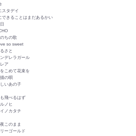
命
イエスタデイ
愛にできることはまだあるかい
白日
ECHO
 いのちの歌
ove so sweet
 ふるさと
 シンデレラガール
フレア
 愛をこめて花束を
 点描の唄
 優しいあの子
楓
 空も飛べるはず
 ハルノヒ
 アイノカタチ
恋
 今夜このまま
 マリーゴールド