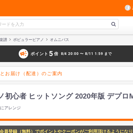
楽譜
ポピュラーピアノ
オムニバス
campaign
5
ポイント
倍
8/4 20:00 〜 8/11 1:59 まで
とお届け（配達）のご案内
初心者 ヒットソング 2020年版 デプロ
ロにアレンジ
会員登録（無料）でポイントやクーポンがご利用頂けるようになり