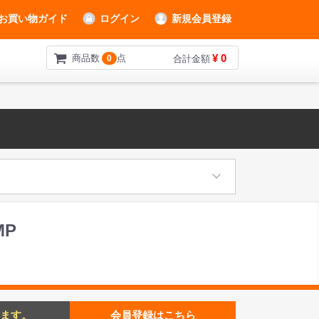
お買い物ガイド
ログイン
新規会員登録
¥ 0
商品数
点
0
合計金額
MP
ます。
会員登録はこちら