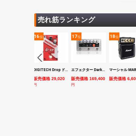
売れ筋ランキング
16
17
18
19
位
位
位
ヤマハ YAMAHA PACIFICA311H RM パシフィカ エレキギター
DIGITECH Drop ドロップ・リチューニング・エフェクト
エフェクター Darkglass Electronics Anagram ベースエフェクター プリアンプ ダークグラス アナグラム
マーシャル MARSHALL MS2 Mighty Mini 小型ギターアンプ
880
販売価格 29,020
販売価格 169,400
販売価格 6,600
販売
円
円
円