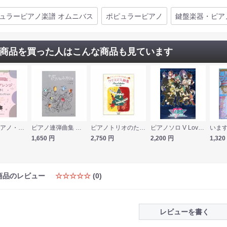
ュラーピアノ楽譜 オムニバス
ポピュラーピアノ
鍵盤楽器・ピア
商品を買った人はこんな商品も見ています
初~中級ピアノ・ソロ 華やかアレンジで弾く大人の名曲セレクション シンコーミュージック
ピアノ連弾曲集 やっぱりピアノはふたりで 音楽之友社
ピアノトリオのためのクリスマス曲集 ドレミ楽譜出版社
ピアノソロ V Love 25-imagination- デプロMP
1,650
円
2,750
円
2,200
円
1,320
商品のレビュー
☆☆☆☆☆
(0)
レビューを書く