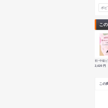
ポピ
この
2,420
円
この