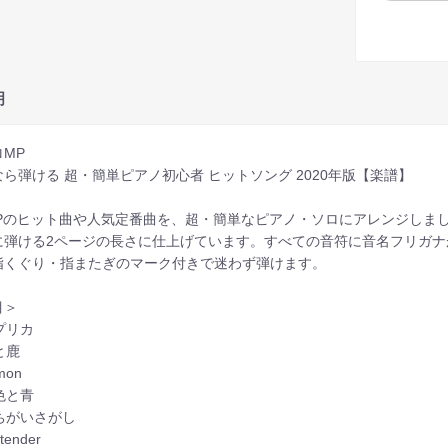
明
ロMP
ら弾ける 超・簡単ピアノ初心者 ヒットソング 2020年版【楽譜】
POPのヒット曲や人気定番曲を、超・簡単なピアノ・ソロにアレンジし
に弾ける2ページの長さに仕上げています。すべての音符に音名フリガ
指くぐり・指またぎのマーク付きで迷わず弾けます。
目＞
パプリカ
馬と鹿
mon
灰色と青
まちがいさがし
etender