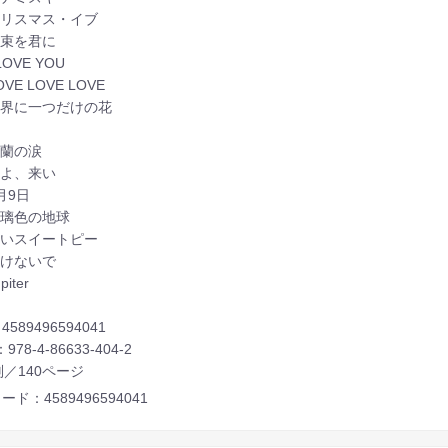
 クリスマス・イブ
 花束を君に
 LOVE YOU
LOVE LOVE LOVE
 世界に一つだけの花
糸
 木蘭の涙
 春よ、来い
3月9日
 瑠璃色の地球
 赤いスイートピー
 負けないで
piter
4589496594041
：978-4-86633-404-2
／140ページ
ード：4589496594041