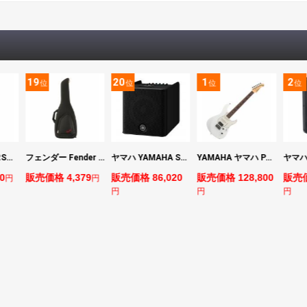
20
1
2
位
位
位
位
フェンダー Fender FE610 Electric Guitar Gig Bag Black エレキギター用ギグバッグ
ヤマハ YAMAHA STAGEPAS 200 バッテリー非搭載モデル ポータブルPAシステム
YAMAHA ヤマハ PACS+12 SWH Pacifica Standard Plus パシフィカスタンダードプラス エレキギター
価格 4,379
販売価格 86,020
販売価格 128,800
販売価格 66,80
円
円
円
円