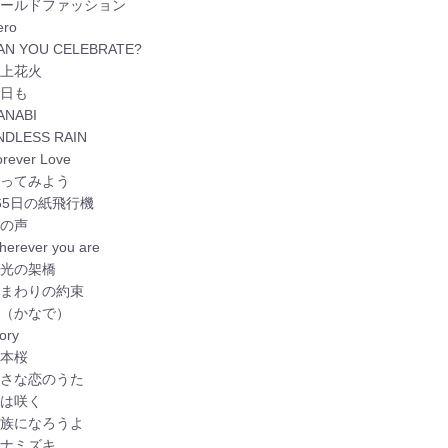
 オールドファッション
ero
CAN YOU CELEBRATE?
 打上花火
明日も
ANABI
ENDLESS RAIN
orever Love
 やってみよう
 365日の紙飛行機
海の声
herever you are
 栄光の架橋
 ひまわりの約束
 奏（かなで）
tory
千本桜
 小さな恋のうた
 花は咲く
 家族になろうよ
 ハナミズキ