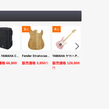
3
4
5
6
位
位
位
位
ヤマハ YAMAHA CBR15 ラウドスピーカー
Fender Stratocaster Cutting Board カッティングボード（まな板）
YAMAHA ヤマハ PACS+12M ASP Pacifica Standard Plus パシフィカスタンダードプラス エレキギター
BOSS VE-1 Vocal Echo ボーカル用ハーモニーエフェクター
0
販売価格 3,850
販売価格 128,800
販売価格 24,200
販売価格
円
円
円
円