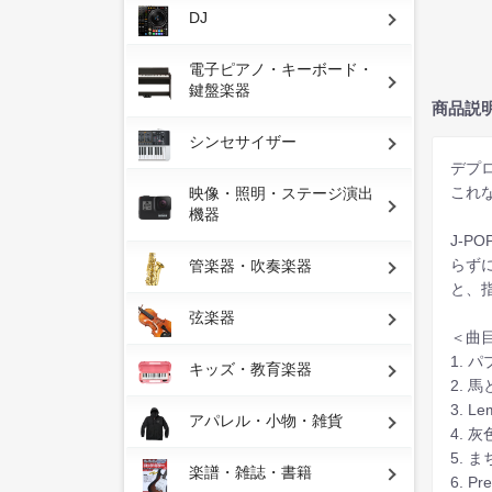
DJ
電子ピアノ・キーボード・
鍵盤楽器
商品説
シンセサイザー
デプ
これな
映像・照明・ステージ演出
機器
J-
らず
管楽器・吹奏楽器
と、
弦楽器
＜曲
1. 
キッズ・教育楽器
2. 
3. Le
アパレル・小物・雑貨
4. 
5. 
楽譜・雑誌・書籍
6. Pr