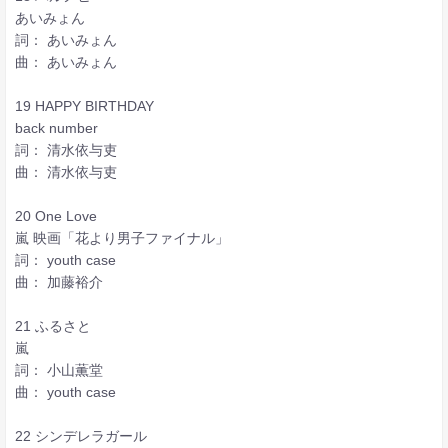
あいみょん
詞： あいみょん
曲： あいみょん
19 HAPPY BIRTHDAY
back number
詞： 清水依与吏
曲： 清水依与吏
20 One Love
嵐 映画「花より男子ファイナル」
詞： youth case
曲： 加藤裕介
21 ふるさと
嵐
詞： 小山薫堂
曲： youth case
22 シンデレラガール