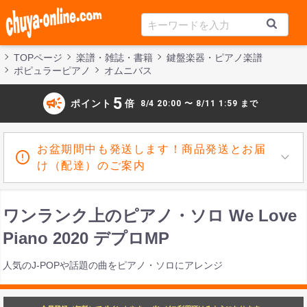
TOPページ
楽譜・雑誌・書籍
鍵盤楽器・ピアノ楽譜
ポピュラーピアノ
オムニバス
campaign
5
ポイント
倍
8/4 20:00 〜 8/11 1:59 まで
お盆期間中も発送します！商品発送とお届
け（配達）のご案内
ワンランク上のピアノ・ソロ We Love
Piano 2020 デプロMP
人気のJ-POPや話題の曲をピアノ・ソロにアレンジ