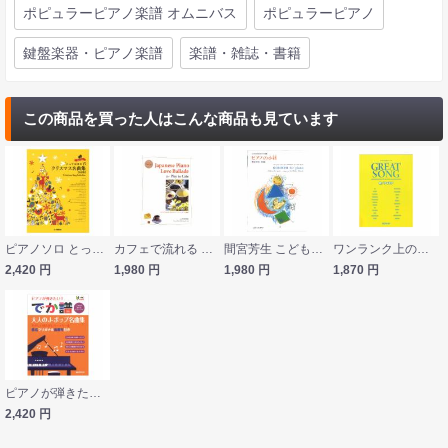
ポピュラーピアノ楽譜 オムニバス
ポピュラーピアノ
鍵盤楽器・ピアノ楽譜
楽譜・雑誌・書籍
この商品を買った人はこんな商品も見ています
ピアノソロ とっておきのクリスマス名曲集 改訂版 ヤマハミュージックメディア
カフェで流れる 日本のラヴバラードピアノ曲集 ドレミ楽譜出版社
間宮芳生 こどものためのピアノ曲集 ピアノの小径（こみち) カワイ出版
ワンランク上のピアノソロ グレイトソング 恋 アイデア デプロMP
2,420
円
1,980
円
1,980
円
1,870
円
ピアノが弾きたい でか譜 大人のJ-ポップ名曲集 やさしい初心者レパートリー集 ドリームミュージックファクトリー
2,420
円