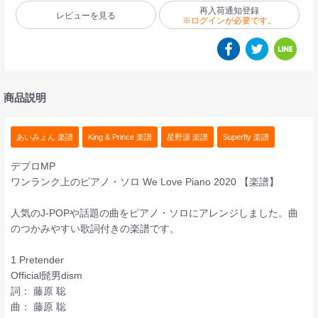
再入荷通知登録
レビューを見る
※ログインが必要です。
商品説明
あいみょん 楽譜
King & Prince 楽譜
星野源 楽譜
Superfly 楽譜
デプロMP
ワンランク上のピアノ・ソロ We Love Piano 2020 【楽譜】
人気のJ-POPや話題の曲をピアノ・ソロにアレンジしました。曲
のつかみやすい歌詞付きの楽譜です。
1 Pretender
Official髭男dism
詞： 藤原 聡
曲： 藤原 聡