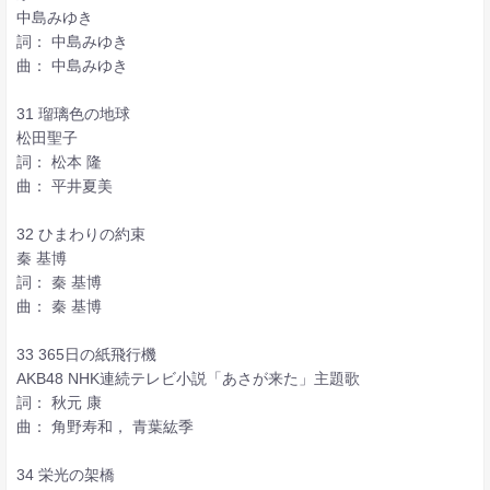
中島みゆき
詞： 中島みゆき
曲： 中島みゆき
31 瑠璃色の地球
松田聖子
詞： 松本 隆
曲： 平井夏美
32 ひまわりの約束
秦 基博
詞： 秦 基博
曲： 秦 基博
33 365日の紙飛行機
AKB48 NHK連続テレビ小説「あさが来た」主題歌
詞： 秋元 康
曲： 角野寿和， 青葉紘季
34 栄光の架橋