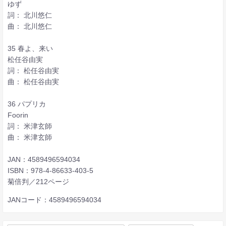
ゆず
詞： 北川悠仁
曲： 北川悠仁
35 春よ、来い
松任谷由実
詞： 松任谷由実
曲： 松任谷由実
36 パプリカ
Foorin
詞： 米津玄師
曲： 米津玄師
JAN：4589496594034
ISBN：978-4-86633-403-5
菊倍判／212ページ
JANコード：4589496594034