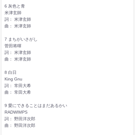
6 灰色と青
米津玄師
詞： 米津玄師
曲： 米津玄師
7 まちがいさがし
菅田将暉
詞： 米津玄師
曲： 米津玄師
8 白日
King Gnu
詞： 常田大希
曲： 常田大希
9 愛にできることはまだあるかい
RADWIMPS
詞： 野田洋次郎
曲： 野田洋次郎