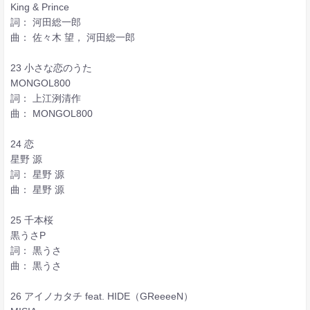
King & Prince
詞： 河田総一郎
曲： 佐々木 望， 河田総一郎
23 小さな恋のうた
MONGOL800
詞： 上江洌清作
曲： MONGOL800
24 恋
星野 源
詞： 星野 源
曲： 星野 源
25 千本桜
黒うさP
詞： 黒うさ
曲： 黒うさ
26 アイノカタチ feat. HIDE（GReeeeN）