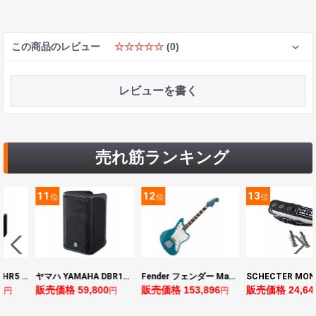
この商品のレビュー
☆☆☆☆☆
(0)
レビューを書く
売れ筋ランキング
11
12
13
位
位
位
ヤマハ YAMAHA THR5 コンパクトギターアンプ 小型アンプ
ヤマハ YAMAHA DBR10 パワードスピーカー
Fender フェンダー Made in Japan Traditional Late 60s Jazzmaster RW Ocean Turquoise Metallic エレキギター
8
販売価格 59,800
販売価格 153,896
販売価格 24,64
円
円
円