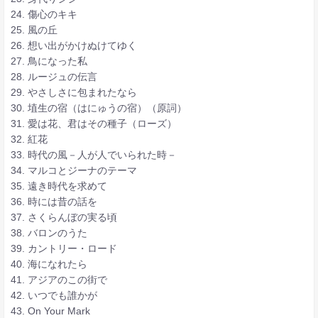
24. 傷心のキキ
25. 風の丘
26. 想い出がかけぬけてゆく
27. 鳥になった私
28. ルージュの伝言
29. やさしさに包まれたなら
30. 埴生の宿（はにゅうの宿）（原詞）
31. 愛は花、君はその種子（ローズ）
32. 紅花
33. 時代の風－人が人でいられた時－
34. マルコとジーナのテーマ
35. 遠き時代を求めて
36. 時には昔の話を
37. さくらんぼの実る頃
38. バロンのうた
39. カントリー・ロード
40. 海になれたら
41. アジアのこの街で
42. いつでも誰かが
43. On Your Mark