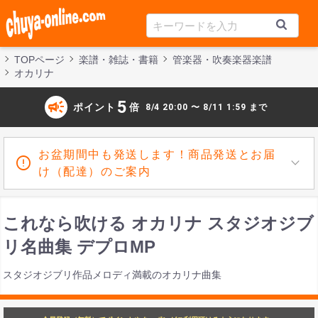
TOPページ
楽譜・雑誌・書籍
管楽器・吹奏楽器楽譜
オカリナ
campaign
5
ポイント
倍
8/4 20:00 〜 8/11 1:59 まで
お盆期間中も発送します！商品発送とお届
け（配達）のご案内
これなら吹ける オカリナ スタジオジブ
リ名曲集 デプロMP
スタジオジブリ作品メロディ満載のオカリナ曲集