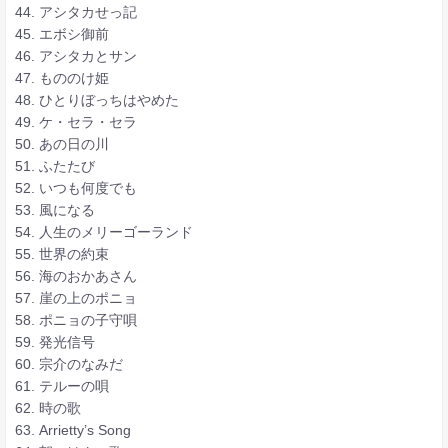
44. アシタカせっ記
45. エボシ御前
46. アシタカとサン
47. もののけ姫
48. ひとりぼっちはやめた
49. ケ・セラ・セラ
50. あの日の川
51. ふたたび
52. いつも何度でも
53. 風になる
54. 人生のメリーゴーランド
55. 世界の約束
56. 海のおかあさん
57. 崖の上のポニョ
58. ポニョの子守唄
59. 発光信号
60. 宗介のなみだ
61. テルーの唄
62. 時の歌
63. Arrietty’s Song