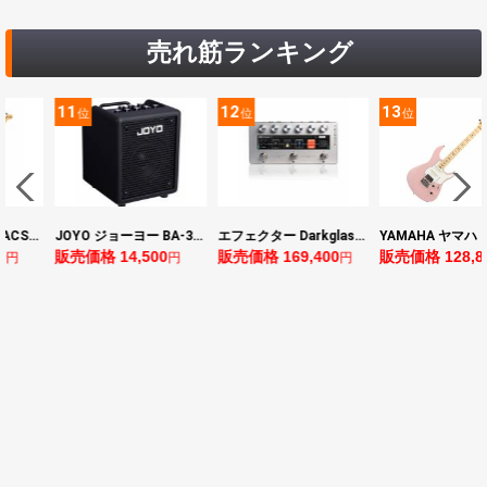
売れ筋ランキング
11
12
13
位
位
位
JOYO ジョーヨー BA-30 VIBE CUBE BLK 30W 小型ベースアンプ Bluetooth+OTGオーディオI/F搭載
エフェクター Darkglass Electronics Anagram ベースエフェクター プリアンプ ダークグラス アナグラム
YAMAHA ヤマハ PACS+12M ASP Pacifica Standard Plus パシフィカスタンダードプラス エレキギター
販売価格 14,500
販売価格 169,400
販売価格 128,800
円
円
円