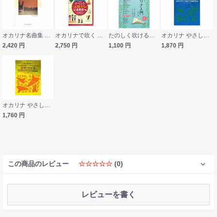
オカリナ名曲集 CD+楽譜集 小出道也 編 ドレミ楽譜出版社
オカリナで吹く イベントお役立ち定番曲集 カラオケCD付 C調管用 ヤマハミュージックメディア
たのしく吹ける、ちゃんと吹ける！ 今日からはじめる！オカリナ入門 全音楽譜出版社
オカリナ やさしく楽しく吹けるオカリナの本 最初に吹きたい定番＆人気曲編 改訂版 ケイエムピー
2,420
円
2,750
円
1,100
円
1,870
円
オカリナ やさしく楽しく吹ける オカリナの本 フォーク、ニューミュージック＆歌謡曲編 ケイエムピー
1,760
円
この商品のレビュー
☆☆☆☆☆
(0)
レビューを書く