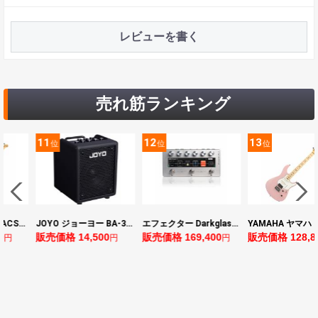
レビューを書く
売れ筋ランキング
11
12
13
位
位
位
YAMAHA ヤマハ PACS+12 ASP Pacifica Standard Plus パシフィカスタンダードプラス エレキギター
JOYO ジョーヨー BA-30 VIBE CUBE BLK 30W 小型ベースアンプ Bluetooth+OTGオーディオI/F搭載
エフェクター Darkglass Electronics Anagram ベースエフェクター プリアンプ ダークグラス アナグラム
0
販売価格 14,500
販売価格 169,400
販売価格 128,8
円
円
円