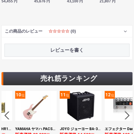
54,455
円
45,676
円
43,100
円
21,807
円
この商品のレビュー
☆☆☆☆☆
(0)
レビューを書く
売れ筋ランキング
11
12
13
位
位
位
YAMAHA ヤマハ PACS+12 ASP Pacifica Standard Plus パシフィカスタンダードプラス エレキギター
JOYO ジョーヨー BA-30 VIBE CUBE BLK 30W 小型ベースアンプ Bluetooth+OTGオーディオI/F搭載
エフェクター Darkglass Electronics Anagram ベースエフェクター プリアンプ ダークグラス アナグラム