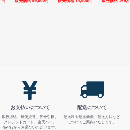
0
販売価格 14,500
販売価格 169,400
販売価格 128,8
円
円
円
お支払いについて
配送について
銀行振込、郵便振替、代金引換、
配送料や配送業者、配送方法など
クレジットカード、楽天ペイ、
についてご案内いたします。
PayPayからお選びいただけます。