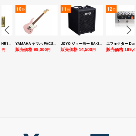
10
11
12
位
位
位
ヤマハ YAMAHA THR10II 小型ギターアンプ
YAMAHA ヤマハ PACS+12 ASP Pacifica Standard Plus パシフィカスタンダードプラス エレキギター
JOYO ジョーヨー BA-30 VIBE CUBE BLK 30W 小型ベースアンプ Bluetooth+OTGオーディオI/F搭載
0
販売価格 99,000
販売価格 14,500
販売価格 169,4
円
円
円