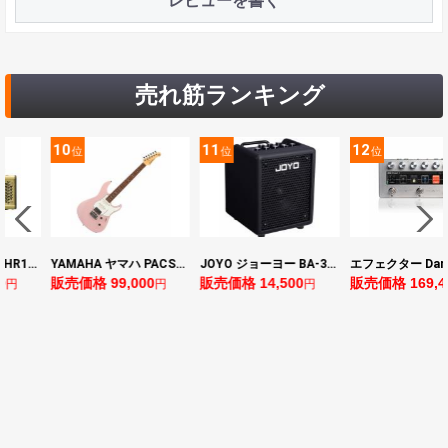
レビューを書く
売れ筋ランキング
10
11
12
位
位
位
ヤマハ YAMAHA THR10II 小型ギターアンプ
YAMAHA ヤマハ PACS+12 ASP Pacifica Standard Plus パシフィカスタンダードプラス エレキギター
JOYO ジョーヨー BA-30 VIBE CUBE BLK 30W 小型ベースアンプ Bluetooth+OTGオーディオI/F搭載
0
販売価格 99,000
販売価格 14,500
販売価格 169,4
円
円
円