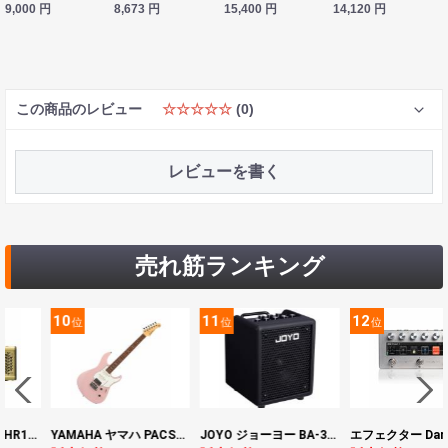
9,000
円
8,673
円
15,400
円
14,120
円
この商品のレビュー
☆☆☆☆☆
(0)
レビューを書く
売れ筋ランキング
10
11
12
位
位
位
YAMAHA ヤマハ PACS+12 ASP Pacifica Standard Plus パシフィカスタンダードプラス エレキギター
JOYO ジョーヨー BA-30 VIBE CUBE BLK 30W 小型ベースアンプ Bluetooth+OTGオーディオI/F搭載
エフェクター Darkglass Electronics Anagram ベースエフェクター プリアンプ ダークグラス アナグラム