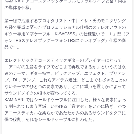
KAMINARI アコースティックケーブルモノラルタイプと全く同様
の導体を仕様。
第一線で活躍するプロギタリスト・中川イサト氏のモニタリング
を経て完成に至ったプロフェッショナル仕様のステレオアウトの
ギター専用Ｙ字ケーブル「K-SAC3SS」の仕様違いで「Ｉ」型（フ
ォンTRSステレオプラグーフォンTRSステレオプラグ）仕様の商
品です。
エレクトリックアコースティックギターのプレイヤーにとって
「アコギの生音をライブでどこまで再現できるか」というのは永
遠のテーマ。ギター特性、ピックアップ、エフェクト、プリアン
プ、DI 、アンプ、これらアイテム達は、どこまでも尽きることの
ないテーマのひとつの要素であり、どこに重点を置くかによって
サウンドメイクの根本が変わってくる。
KAMINARI ではシールドケーブルに注目した。様々な要素によっ
て削られてしまう音域、いわゆる「音ヤセ」をいかに防ぎ、かつ
アコースティカルな柔らかであたたかみのあるサウンドをタフに
保つ役割、それをシールドケーブルに担わせた。