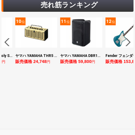
売れ筋ランキング
11
12
13
位
位
位
ヤマハ YAMAHA THR5 コンパクトギターアンプ 小型アンプ
ヤマハ YAMAHA DBR10 パワードスピーカー
Fender フェンダー Made in Japan Traditional Late 60s Jazzmaster RW Ocean Turquoise Metallic エレキギター
748
販売価格 59,800
販売価格 153,896
販売価格 24,
円
円
円