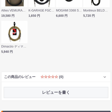
Allies VEMURAM PPP-SL LST/LST 15ft（約4.5m） ギターケーブル
K-GARAGE FGC-3 BLK/WHT ギターケーブル 3m
MOGAMI 3368 SS 3m NEUTRIKプラグ 両側ストレート 3メートル ギターケーブル
Montreux BELDEN #9778-3m-SS No.5700 ギターケーブル
19,580
円
1,650
円
6,600
円
5,720
円
Dimarzio ディマジオ EP1710SS VT 3m SS ギターケーブル
5,940
円
この商品のレビュー
☆☆☆☆☆
(0)
レビューを書く