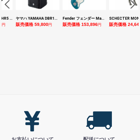
ヤマハ YAMAHA THR5 コンパクトギターアンプ 小型アンプ
ヤマハ YAMAHA DBR10 パワードスピーカー
Fender フェンダー Made in Japan Traditional Late 60s Jazzmaster RW Ocean Turquoise Metallic エレキギター
8
販売価格 59,800
販売価格 153,896
販売価格 24,64
円
円
円
お支払いについて
配送について