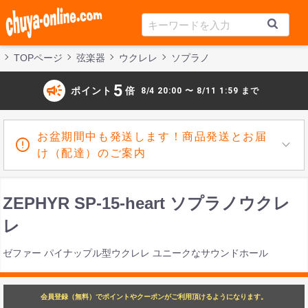
TOPページ
弦楽器
ウクレレ
ソプラノ
campaign
5
ポイント
倍
8/4 20:00 〜 8/11 1:59 まで
お盆期間中も発送します！商品発送とお届
け（配達）のご案内
ZEPHYR SP-15-heart ソプラノウクレ
レ
ゼファー パイナップル型ウクレレ ユニークなサウンドホール
会員登録（無料）でポイントやクーポンがご利用頂けるようになります。