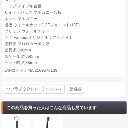
トップ:メイプル合板
サイド・バック:マホガニー合板
ネック:マホガニー
指板:ウォールナット(12Fジョイント/15F)
ブリッジ:ウォールナット
ペグ:Famousオリジナルギアペグ F-1
搭載弦:フロロカーボン弦
全長:約540mm
スケール:約350mm
ナット幅:約35mm
JANコード：4582169576139
ソプラノウクレレ
ウクレレ
弦楽器
この商品を買った人はこんな商品も見ています