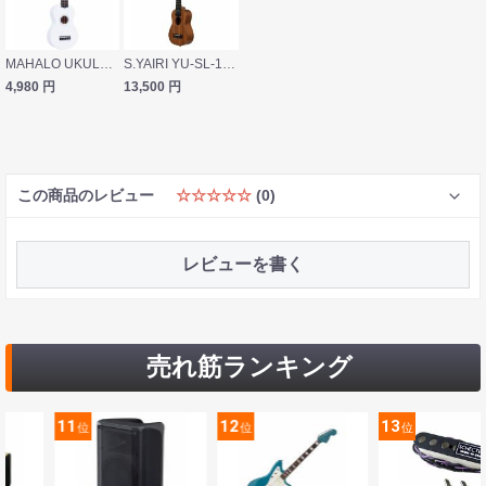
MAHALO UKULELE RAINBOW MR1 WT ウクレレ
S.YAIRI YU-SL-13MAS ソプラノロングネックウクレレ
4,980
円
13,500
円
この商品のレビュー
☆☆☆☆☆
(0)
レビューを書く
売れ筋ランキング
11
12
13
位
位
位