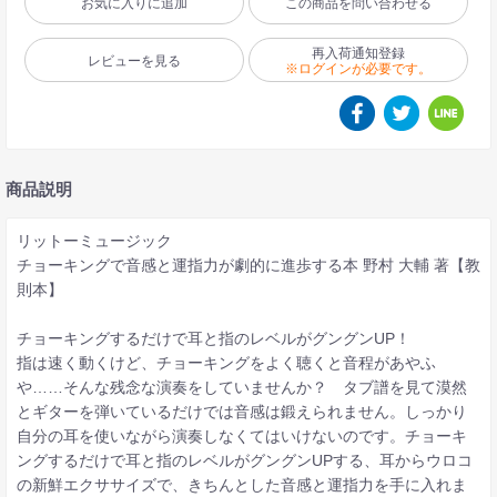
お気に入りに追加
この商品を問い合わせる
再入荷通知登録
レビューを見る
※ログインが必要です。
商品説明
リットーミュージック
チョーキングで音感と運指力が劇的に進歩する本 野村 大輔 著【教
則本】
チョーキングするだけで耳と指のレベルがグングンUP！
指は速く動くけど、チョーキングをよく聴くと音程があやふ
や……そんな残念な演奏をしていませんか？ タブ譜を見て漠然
とギターを弾いているだけでは音感は鍛えられません。しっかり
自分の耳を使いながら演奏しなくてはいけないのです。チョーキ
ングするだけで耳と指のレベルがグングンUPする、耳からウロコ
の新鮮エクササイズで、きちんとした音感と運指力を手に入れま