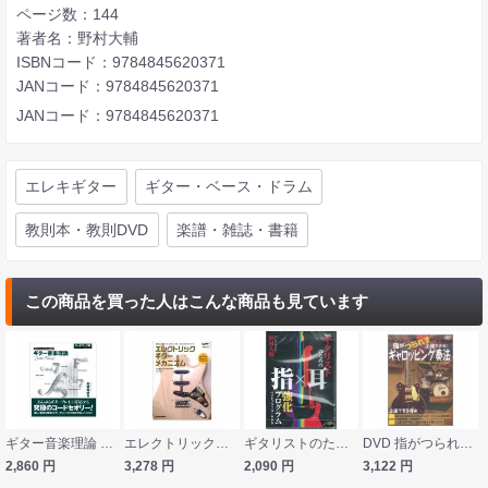
ページ数：144
著者名：野村大輔
ISBNコード：9784845620371
JANコード：9784845620371
JANコード：9784845620371
エレキギター
ギター・ベース・ドラム
教則本・教則DVD
楽譜・雑誌・書籍
この商品を買った人はこんな商品も見ています
ギター音楽理論 コードワーク編 ヤマハミュージックメディア
エレクトリック・ギター・メカニズム-New Edition- リットーミュージック
ギタリストのための指×耳強化プログラム BEST PRICE 1900 DVD アトス
DVD 指がつられず上達できる！ギャロッピング奏法 アルファノート
2,860
円
3,278
円
2,090
円
3,122
円