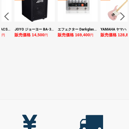
YAMAHA ヤマハ PACS+12 ASP Pacifica Standard Plus パシフィカスタンダードプラス エレキギター
JOYO ジョーヨー BA-30 VIBE CUBE BLK 30W 小型ベースアンプ Bluetooth+OTGオーディオI/F搭載
エフェクター Darkglass Electronics Anagram ベースエフェクター プリアンプ ダークグラス アナグラム
0
販売価格 14,500
販売価格 169,400
販売価格 128,8
円
円
円