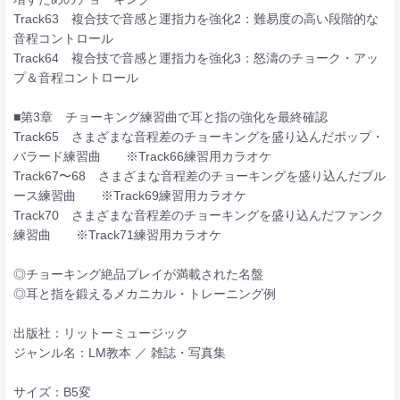
Track63 複合技で音感と運指力を強化2：難易度の高い段階的な
音程コントロール
Track64 複合技で音感と運指力を強化3：怒濤のチョーク・アッ
プ＆音程コントロール
■第3章 チョーキング練習曲で耳と指の強化を最終確認
Track65 さまざまな音程差のチョーキングを盛り込んだポップ・
バラード練習曲 ※Track66練習用カラオケ
Track67〜68 さまざまな音程差のチョーキングを盛り込んだブル
ース練習曲 ※Track69練習用カラオケ
Track70 さまざまな音程差のチョーキングを盛り込んだファンク
練習曲 ※Track71練習用カラオケ
◎チョーキング絶品プレイが満載された名盤
◎耳と指を鍛えるメカニカル・トレーニング例
出版社：リットーミュージック
ジャンル名：LM教本 ／ 雑誌・写真集
サイズ：B5変