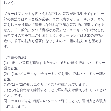
しょう。
ギターはフレットを押さえれば正しい音程が出る楽器ですが、一
部の奏法では耳＝音感が必要。その代表例がチョーキング。耳で
音をしっかり聴いて演奏しなければ正確な音程での演奏はできま
せん。「一般的」かつ「音感が必要」なチョーキングに特化した
練習で耳の力を向上させましょう。チョーキングは通常の運指と
違い、若干の筋力も必要になりますので、指の筋力UPも望めま
す。
【本書の構成】
(1)：正しい音程を確認するための「通常の運指で弾いた」ギター
譜と音源
(2)：(1)のメロディを「チョーキングを用いて弾いた」ギター譜と
音源
この(1)＋(2)の複合エクササイズが満載されています。
(1)と(2)を合わせて練習することで耳の能力が鍛えられていくとい
うわけです。
同一のメロディを2種類のパターンで弾くことで、運指力と表現力
も向上します。