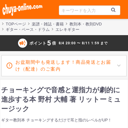
TOPページ
楽譜・雑誌・書籍
教則本・教則DVD
ギター・ベース・ドラム
エレキギター
campaign
5
ポイント
倍
8/4 20:00 〜 8/11 1:59 まで
お盆期間中も発送します！商品発送とお届
け（配達）のご案内
チョーキングで音感と運指力が劇的に
進歩する本 野村 大輔 著 リットーミュ
ージック
ギター教則本 チョーキングするだけで耳と指のレベルがUP！