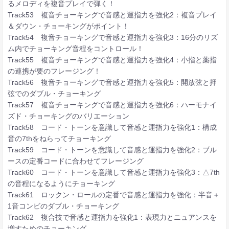
るメロディを複音プレイで弾く！
Track53 複音チョーキングで音感と運指力を強化2：複音プレイ
＆ダウン・チョーキングがポイント！
Track54 複音チョーキングで音感と運指力を強化3：16分のリズ
ム内でチョーキング音程をコントロール！
Track55 複音チョーキングで音感と運指力を強化4：小指と薬指
の連携が要のフレージング！
Track56 複音チョーキングで音感と運指力を強化5：開放弦と押
弦でのダブル・チョーキング
Track57 複音チョーキングで音感と運指力を強化6：ハーモナイ
ズド・チョーキングのバリエーション
Track58 コード・トーンを意識して音感と運指力を強化1：構成
音の7thをねらってチョーキング
Track59 コード・トーンを意識して音感と運指力を強化2：ブル
ースの定番コードに合わせてフレージング
Track60 コード・トーンを意識して音感と運指力を強化3：△7th
の音程になるようにチョーキング
Track61 ロックン・ロールの定番で音感と運指力を強化：半音＋
1音コンビのダブル・チョーキング
Track62 複合技で音感と運指力を強化1：表現力とニュアンスを
増すためのチョーキング