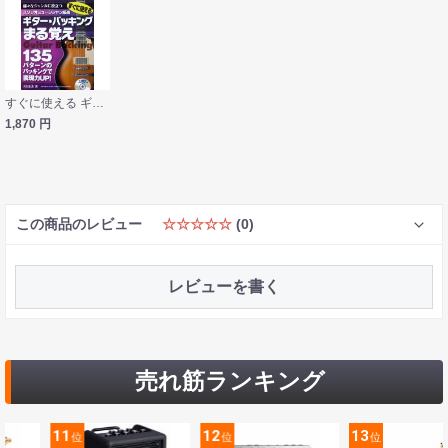
すぐに使える ギター・バッキングまる覚え CD付 太田正志 著 ヤマハミュージックメディア
1,870
円
この商品のレビュー
☆☆☆☆☆
(0)
レビューを書く
売れ筋ランキング
11
12
13
位
位
位