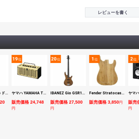
レビューを書く
19
20
1
2
位
位
位
位
DIGITECH Drop ドロップ・リチューニング・エフェクト
ヤマハ YAMAHA THR5 コンパクトギターアンプ 小型アンプ
IBANEZ Gio GSR180-LBF エレキベース
Fender Stratocaster Cutting Board カッティングボード（まな板）
20
販売価格 24,748
販売価格 27,500
販売価格 3,850
販売価
円
円
円
円