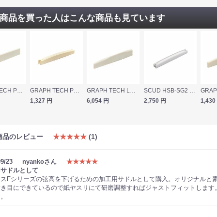
商品を買った人はこんな商品も見ています
GRAPH TECH PQ-9332-00 TUSQ 3 /32” SADDLE SLAB サドル
GRAPH TECH PQ-9016-00 TUSQ ACOUSTIC SADDLE ADJUSTABLE GIBSON サドル
GRAPH TECH LC-9110-10 NuBone Acoustic Compensated Martin Style ギター用 サドル 10個入り
SCUD HSB-SG2 アジャスタブル シェイプドボーンサドル
1,327
円
6,054
円
2,750
円
1,430
商品のレビュー
★★★★★
(1)
09/23
nyankoさん
★★★★★
用サドルとして
リスFシリーズの弦高を下げるための加工用サドルとして購入。オリジナルと
大き目にできているので紙ヤスリにて研磨調整すればジャストフィットします
す。