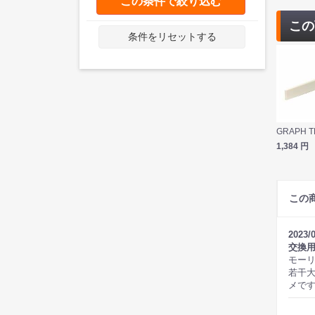
この条件で絞り込む
この
条件をリセットする
1,384
円
この
2023/
交換
モー
若干
メで