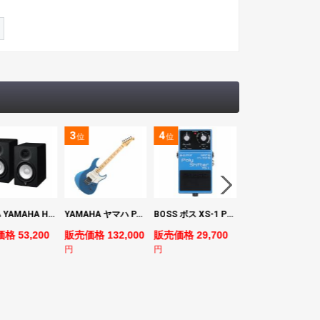
3
4
5
位
位
位
ヤマハ YAMAHA HS7 パワードスタジオモニタースピーカー×2本
YAMAHA ヤマハ PACS+12M SB Pacifica Standard Plus パシフィカスタンダードプラス エレキギター
BOSS ボス XS-1 Poly Shifter ギターエフェクター ピッチシフター
ヤマハ YAMAHA A3M TBS ARE エレク
格 53,200
販売価格 132,000
販売価格 29,700
販売価格 69,980
円
円
円