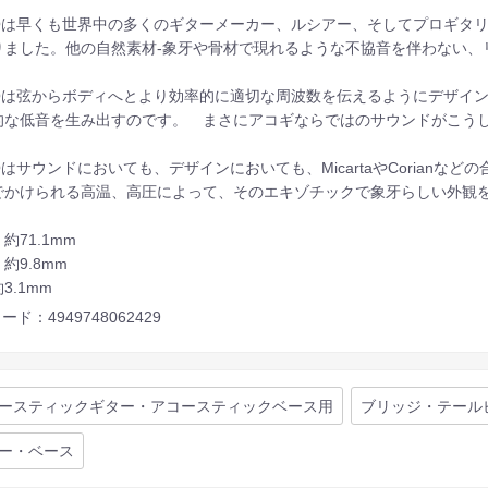
SQは早くも世界中の多くのギターメーカー、ルシアー、そしてプロギタ
りました。他の自然素材-象牙や骨材で現れるような不協音を伴わない、
SQは弦からボディへとより効率的に適切な周波数を伝えるようにデザイ
的な低音を生み出すのです。 まさにアコギならではのサウンドがこう
Qはサウンドにおいても、デザインにおいても、MicartaやCorian
でかけられる高温、高圧によって、そのエキゾチックで象牙らしい外観
約71.1mm
約9.8mm
3.1mm
ード：4949748062429
ースティックギター・アコースティックベース用
ブリッジ・テール
ー・ベース