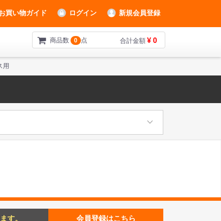
お買い物ガイド
ログイン
新規会員登録
¥ 0
商品数
点
0
合計金額
ス用
ます。
会員登録はこちら