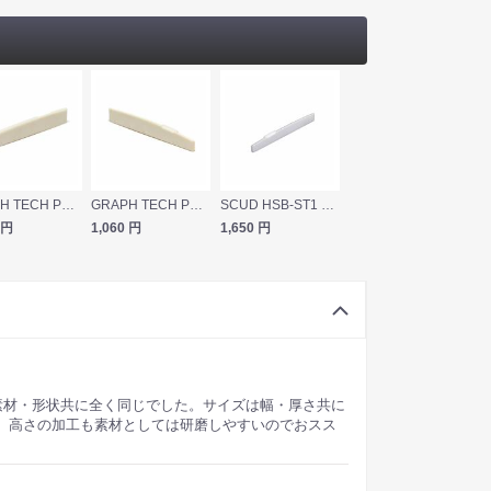
GRAPH TECH PQ-9300-C0 TUSQ ACOUSTIC SADDLE CLASSICAL TAYLOR ギターパーツ サドル
GRAPH TECH PQ-9200-L0 TUSQ Acoustic Saddle Comp 1/8" Lefty 左利き アコースティックギター用 サドル
SCUD HSB-ST1 テイラータイプ シェイプドボーンサドル
円
1,060
円
1,650
円
素材・形状共に全く同じでした。サイズは幅・厚さ共に
。高さの加工も素材としては研磨しやすいのでおスス