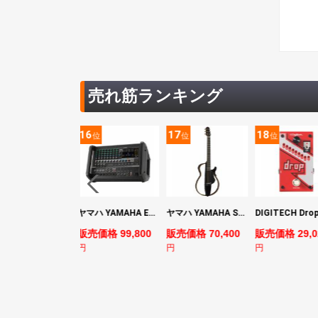
売れ筋ランキング
5
16
17
18
位
位
位
位
YAMAHA ヤマハ PACS+12 SWH Pacifica Standard Plus パシフィカスタンダードプラス エレキギター
ヤマハ YAMAHA EMX7 12ch パワードミキサー
ヤマハ YAMAHA SLG200S TBL サイレントギター
売価格 128,800
販売価格 99,800
販売価格 70,400
販売価格 29,0
円
円
円