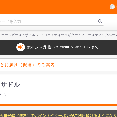
・テールピース・サドル
アコースティックギター・アコースティックベー
campaign
5
ポイント
倍
8/4 20:00 〜 8/11 1:59 まで
とお届け（配達）のご案内
産 サドル
サドル
会員登録（無料）でポイントやクーポンがご利用頂けるようになり