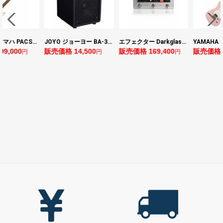
YAMAHA ヤマハ PACS+12 ASP Pacifica Standard Plus パシフィカスタンダードプラス エレキギター
JOYO ジョーヨー BA-30 VIBE CUBE BLK 30W 小型ベースアンプ Bluetooth+OTGオーディオI/F搭載
エフェクター Darkglass Electronics Anagram ベースエフェクター プリアンプ ダークグラス アナグラム
0
販売価格 14,500
販売価格 169,400
販売価格 128,8
円
円
円