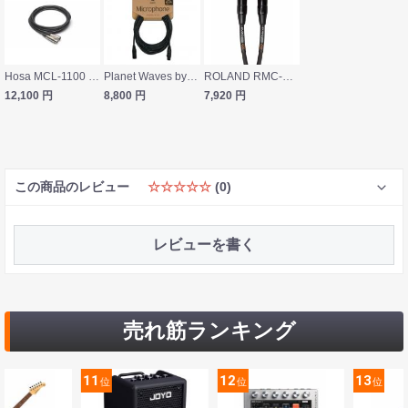
Hosa MCL-1100 30m XLRオス-メス マイクケーブル
Planet Waves by D'Addario PW-CMIC-50 15.2m XLR/XLR マイクケーブル
ROLAND RMC-B50 15m XLR マイクケーブル
12,100
円
8,800
円
7,920
円
この商品のレビュー
☆☆☆☆☆
(0)
レビューを書く
売れ筋ランキング
11
12
13
位
位
位