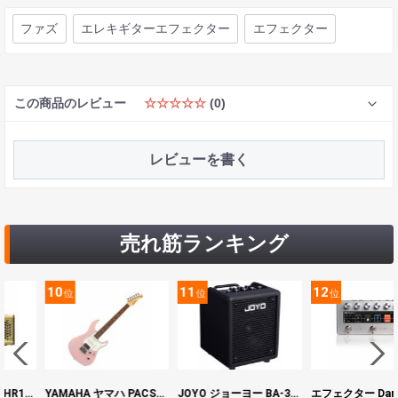
ファズ
エレキギターエフェクター
エフェクター
この商品のレビュー
☆☆☆☆☆
(0)
レビューを書く
売れ筋ランキング
10
11
12
位
位
位
ヤマハ YAMAHA THR10II 小型ギターアンプ
YAMAHA ヤマハ PACS+12 ASP Pacifica Standard Plus パシフィカスタンダードプラス エレキギター
JOYO ジョーヨー BA-30 VIBE CUBE BLK 30W 小型ベースアンプ Bluetooth+OTGオーディオI/F搭載