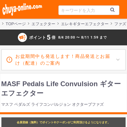
TOPページ
エフェクター
エレキギターエフェクター
ファズ
campaign
5
ポイント
倍
8/4 20:00 〜 8/11 1:59 まで
お盆期間中も発送します！商品発送とお届
け（配達）のご案内
MASF Pedals Life Convulsion ギター
エフェクター
マスフ ペダルズ ライフコンバルジョン オクターブファズ
会員登録（無料）でポイントやクーポンがご利用頂けるようになります。