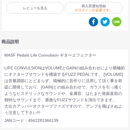
再入荷通知登録
レビューを見る
※ログインが必要です。
商品説明
MASF Pedals Life Convulsion ギターエフェクター
LIFE CONVULSIONはVOLUMEとGAINの組み合わせにより積極的
にオクターブサウンドを構築するFUZZ PEDALです。 [VOLUME]
は音量調節にとどまらず、積極的に音作りに活用して頂く事を前
提に開発しており、[GAIN]との組み合わせで、ガラスを引っ掻く
ようなヒステリックなサウンドや、金属音、はたまた発振直前の
独特なサウンドまで、過激なFUZZサウンドを演出できます。
大出力アッパーオクターブファズですので、アンプを飛ばさぬよ
う注意して下さい!!!
JANコード：4562281366139