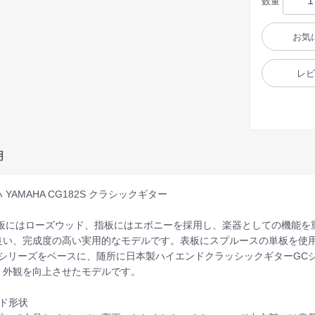
数量
お気
レ
明
 YAMAHA CG182S クラシックギター
裏板にはローズウッド、指板にはエボニーを採用し、楽器としての機能を
良い、完成度の高い実用的なモデルです。表板にスプルースの単板を使
Gシリーズをベースに、随所に日本製ハイエンドクラッシックギターGC
・外観を向上させたモデルです。
ッド形状