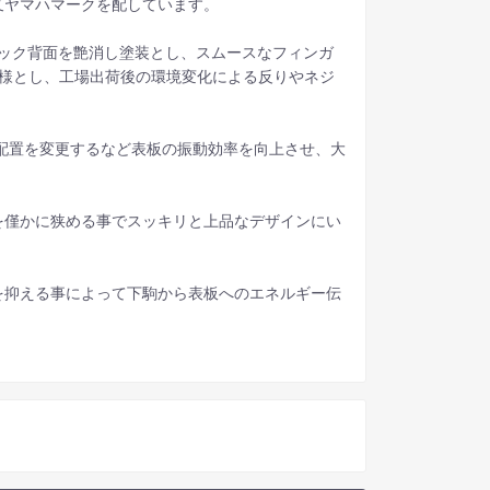
叉ヤマハマークを配しています。
ック背面を艶消し塗装とし、スムースなフィンガ
仕様とし、工場出荷後の環境変化による反りやネジ
の配置を変更するなど表板の振動効率を向上させ、大
を僅かに狭める事でスッキリと上品なデザインにい
を抑える事によって下駒から表板へのエネルギー伝