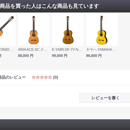
商品を買った人はこんな商品も見ています
JOSE ANTONIO ホセアントニオ NO.1 クラシックギター
ARIA ACE-5C クラシックギター
K.YAIRI GF-7V NS クラシックギター ギグケース付き
ヤマハ YAMAHA GC22S クラシックギター
円
88,000
円
99,000
円
96,800
円
商品のレビュー
☆☆☆☆☆
(0)
レビューを書く