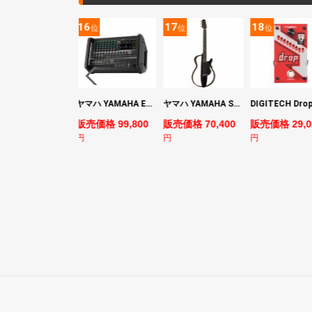
5
16
17
18
位
位
位
位
YAMAHA ヤマハ PACS+12 SWH Pacifica Standard Plus パシフィカスタンダードプラス エレキギター
ヤマハ YAMAHA EMX7 12ch パワードミキサー
ヤマハ YAMAHA SLG200S TBL サイレントギター
売価格 128,800
販売価格 99,800
販売価格 70,400
販売価格 29,0
円
円
円