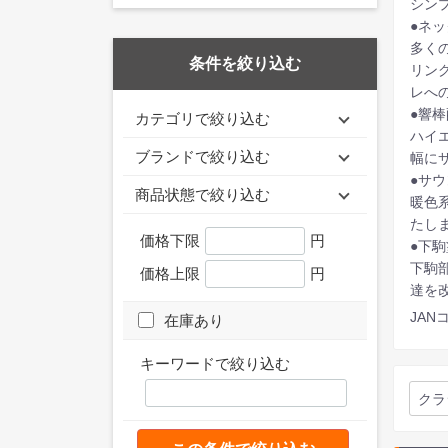
シン
●ネ
多く
条件を絞り込む
リン
レへ
●響
カテゴリで絞り込む
ハイ
ブランドで絞り込む
幅に
●サ
商品状態で絞り込む
暖色
たし
価格下限
円
●下
下駒
価格上限
円
達を
JANコ
在庫あり
キーワードで絞り込む
クラ