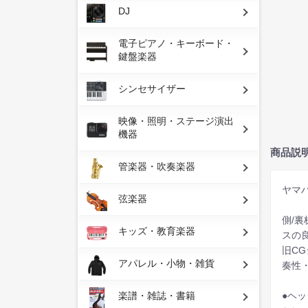
DJ
電子ピアノ・キーボード・
鍵盤楽器
シンセサイザー
映像・照明・ステージ演出
機器
商品説
管楽器・吹奏楽器
ヤマハ
弦楽器
側/
キッズ・教育楽器
スの
旧C
アパレル・小物・雑貨
奏性
●ヘ
楽譜・雑誌・書籍