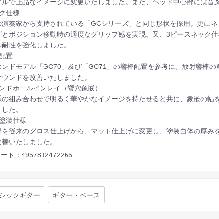
プルで上品なイメージに変更いたしました。また、ヘッド中心部には音
ック仕様
の演奏家から支持されている「GCシリーズ」と同じ形状を採用。更にネ
グとポジション移動時の適度なグリップ感を実現。又、3ピースネック
の耐性を強化しました。
棒配置
エンドモデル「GC70」及び「GC71」の響棒配置を参考に、放射響棒
サウンドを改善いたしました。
ウンドホールインレイ（響穴象嵌）
系の組み合わせで明るく華やかなイメージを持たせると共に、象嵌の幅
ました。
駒塗装仕様
部を従来のグロス仕上げから、マット仕上げに変更し、塗装自体の厚み
改善いたしました。
ード：4957812472265
シックギター
ギター・ベース