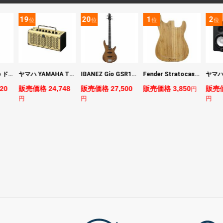
19
20
1
2
位
位
位
位
DIGITECH Drop ドロップ・リチューニング・エフェクト
ヤマハ YAMAHA THR5 コンパクトギターアンプ 小型アンプ
IBANEZ Gio GSR180-LBF エレキベース
Fender Stratocaster Cutting Board カッティングボード（まな板）
20
販売価格 24,748
販売価格 27,500
販売価格 3,850
販売価
円
円
円
円