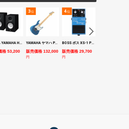
3
4
5
位
位
位
ヤマハ YAMAHA HS7 パワードスタジオモニタースピーカー×2本
YAMAHA ヤマハ PACS+12M SB Pacifica Standard Plus パシフィカスタンダードプラス エレキギター
BOSS ボス XS-1 Poly Shifter ギターエフェクター ピッチシフター
ヤマハ YAMAHA A3M TBS ARE エレク
格 53,200
販売価格 132,000
販売価格 29,700
販売価格 69,980
円
円
円