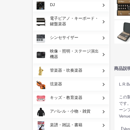
DJ
電子ピアノ・キーボード・
鍵盤楽器
シンセサイザー
映像・照明・ステージ演出
機器
商品説
管楽器・吹奏楽器
弦楽器
L.R
この
キッズ・教育楽器
です
ーン
アパレル・小物・雑貨
Ven
楽譜・雑誌・書籍
【Ve