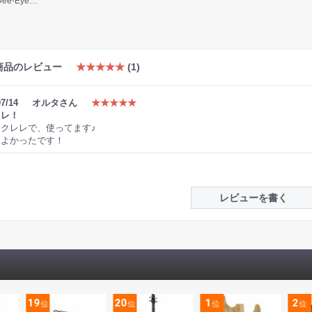
Fire-Eye Dee-Eye Instrument Preamplifer プリアンプ
商品のレビュー
★★★★★
(1)
07/14
オルタさん
★★★★★
レレ！
クレレで、使ってます♪
てよかったです！
レビューを書く
19
20
1
2
位
位
位
位