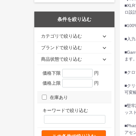
■X
ロ設
条件を絞り込む
■1
カテゴリで絞り込む
■入
ブランドで絞り込む
■Ga
ます
商品状態で絞り込む
■ク
価格下限
円
価格上限
円
■ク
可変幅
在庫あり
■堅
キーワードで絞り込む
ッス
■Ph
アセ