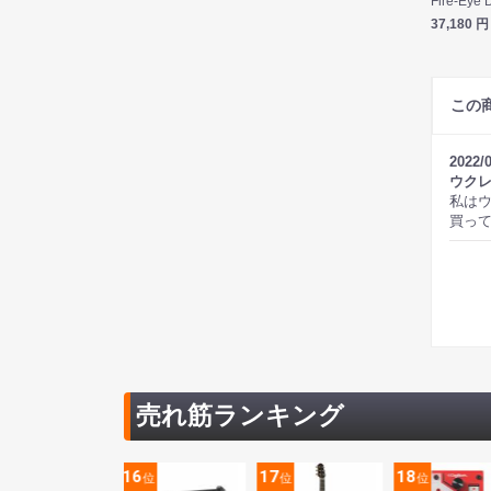
37,180
円
この
2022/
ウク
私はウ
買っ
売れ筋ランキング
5
16
17
18
位
位
位
位