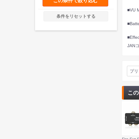
この条件で絞り込む
■VU
条件をリセットする
■Ba
■Ef
JANコ
プリ
この