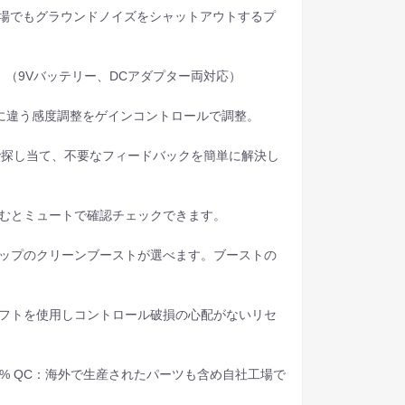
会場でもグラウンドノイズをシャットアウトするプ
。（9Vバッテリー、DCアダプター両対応）
とに違う感度調整をゲインコントロールで調整。
ッチで探し当て、不要なフィードバックを簡単に解決し
踏むとミュートで確認チェックできます。
アップのクリーンブーストが選べます。ブーストの
ャフトを使用しコントロール破損の心配がないリセ
■100% QC：海外で生産されたパーツも含め自社工場で