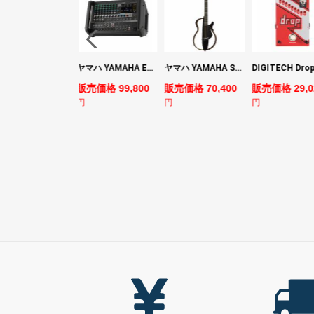
YAMAHA ヤマハ PACS+12 SWH Pacifica Standard Plus パシフィカスタンダードプラス エレキギター
ヤマハ YAMAHA EMX7 12ch パワードミキサー
ヤマハ YAMAHA SLG200S TBL サイレントギター
売価格 128,800
販売価格 99,800
販売価格 70,400
販売価格 29,0
円
円
円