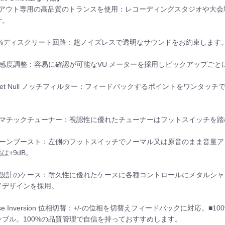
LRアウト専用の高品質のトランスを使用：レコーディングスタジオや大
計。
00%ディスクリート回路：超ノイズレスで透明なサウンドをお約束します
力感度調整：容易に確認が可能なVU メーターを採用しピックアップご
rret Null ノッチフィルター：フィードバックするポイントをワンタ
。
ロマチックチューナー：視認性に優れたチューナーはフットスイッチを
リーンブースト：左側のフットスイッチでノーマル又は原音のまま音量
は+9dB。
牢設計のケース：耐久性に優れたケースに各種コントロールにメタルシ
ドデザインを採用。
ase Inversion 位相切替：+/-の位相を切替えフィードバックに対応。
ンブル。100%の品質管理で自信を持っておすすめします。