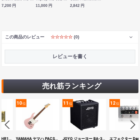
7,200
円
11,000
円
2,842
円
この商品のレビュー
☆☆☆☆☆
(0)
レビューを書く
売れ筋ランキング
10
11
12
位
位
位
ヤマハ YAMAHA THR10II 小型ギターアンプ
YAMAHA ヤマハ PACS+12 ASP Pacifica Standard Plus パシフィカスタンダードプラス エレキギター
JOYO ジョーヨー BA-30 VIBE CUBE BLK 30W 小型ベースアンプ Bluetooth+OTGオーディオI/F搭載