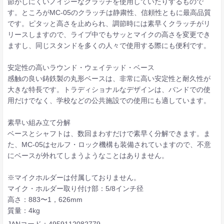
節がしにくいノイジーなクラッチを使用していたりするもので
す。ところがMC-05のクラッチは静粛性、信頼性ともに最高品質
です。ピタッと高さを止められ、調節時には素早くクラッチがリ
リースしますので、ライブ中でもサッとマイクの高さを変更でき
ますし、同じスタンドを多くの人々で使用する際にも便利です。
安定性の高いラウンド・ウェイテッド・ベース
感触の良い鋳鉄製の丸形ベースは、非常に高い安定性と耐久性が
大きな特長です。トラディショナルなデザインは、バンドでの使
用だけでなく、学校などの公共施設での使用にも適しています。
素早い組み立て分解
ベースとシャフトは、数回まわすだけで素早く分解できます。ま
た、MC-05はセルフ・ロック機構も装備されていますので、不意
にベースが外れてしまうようなことはありません。
※マイクホルダーは付属しておりません。
マイク・ホルダー取り付け部：5/8インチ径
高さ：883〜1，626mm
質量：4kg
JANコード：4959112082779