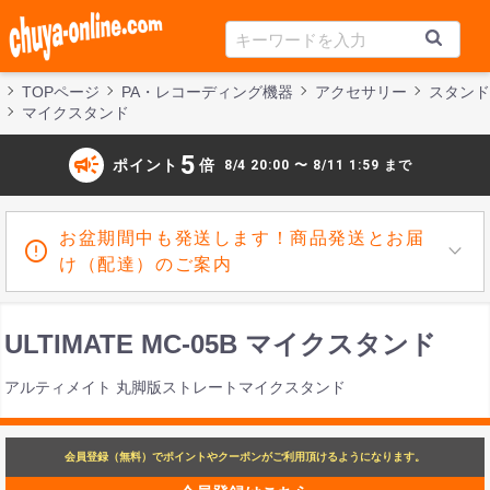
TOPページ
PA・レコーディング機器
アクセサリー
スタンド
マイクスタンド
campaign
5
ポイント
倍
8/4 20:00 〜 8/11 1:59 まで
お盆期間中も発送します！商品発送とお届
け（配達）のご案内
ULTIMATE MC-05B マイクスタンド
アルティメイト 丸脚版ストレートマイクスタンド
会員登録（無料）でポイントやクーポンがご利用頂けるようになります。