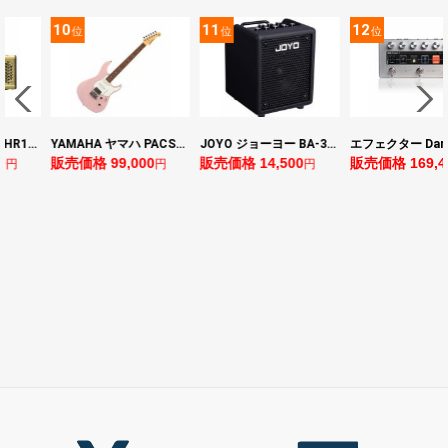
11
12
13
位
位
位
YAMAHA ヤマハ PACS+12 ASP Pacifica Standard Plus パシフィカスタンダードプラス エレキギター
JOYO ジョーヨー BA-30 VIBE CUBE BLK 30W 小型ベースアンプ Bluetooth+OTGオーディオI/F搭載
エフェクター Darkglass Electronics Anagram ベースエフェクター プリアンプ ダークグラス アナグラム
0
販売価格 14,500
販売価格 169,400
販売価格 128,8
円
円
円