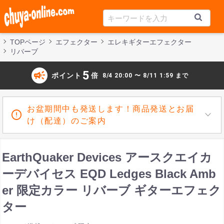
TOPページ
エフェクター
エレキギターエフェクター
リバーブ
campaign
5
ポイント
倍
8/4 20:00 〜 8/11 1:59 まで
お盆期間中も発送します！商品発送とお届
け（配達）のご案内
EarthQuaker Devices アースクエイカ
ーデバイセス EQD Ledges Black Amb
er 限定カラー リバーブ ギターエフェク
ター