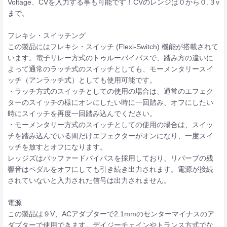
Voltage、CVを入力する事も可能です！CVのレンジは０から０.３v
まで。
フレキシ・スイッチング
この製品にはフレキシ・スイッチ (Flexi-Switch) 機能が搭載されて
います。電子リレー方式のトゥルーバイパスで、踏み方の違いに
よって通常のラッチ式のスイッチとしても、モーメンタリースイ
ッチ（アンラッチ式）としても使用可能です。
・ラッチ方式のスイッチとしての使用の場合は、通常のエフェク
ターのスイッチの様にオンにしたい時に一回踏み、オフにしたい
時にスイッチを再度一回踏み込んでください。
・モーメンタリー方式のスイッチとしての使用の場合は、スイッ
チを踏み込んでいる間だけエフェクターがオンになり、一度スイ
ッチを放すとオフになります。
レッジズはバッファードバイパスを採用しており、リバーブの残
響音はペダルをオフにしても引き続き出力されます。電源が接続
されていないと入力された信号は出力されません。
電源
この製品は９V、ACアダプターで2.1mmのセンターマイナスのア
ダプターで使用できます。デイジーチェインやトランス方式でな