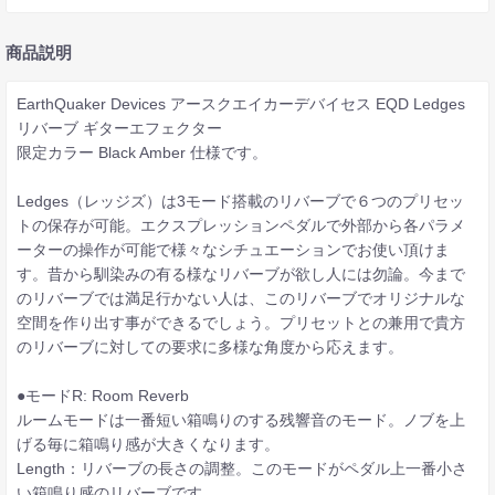
商品説明
EarthQuaker Devices アースクエイカーデバイセス EQD Ledges
リバーブ ギターエフェクター
限定カラー Black Amber 仕様です。
Ledges（レッジズ）は3モード搭載のリバーブで６つのプリセッ
トの保存が可能。エクスプレッションペダルで外部から各パラメ
ーターの操作が可能で様々なシチュエーションでお使い頂けま
す。昔から馴染みの有る様なリバーブが欲し人には勿論。今まで
のリバーブでは満足行かない人は、このリバーブでオリジナルな
空間を作り出す事ができるでしょう。プリセットとの兼用で貴方
のリバーブに対しての要求に多様な角度から応えます。
●モードR: Room Reverb
ルームモードは一番短い箱鳴りのする残響音のモード。ノブを上
げる毎に箱鳴り感が大きくなります。
Length：リバーブの長さの調整。このモードがペダル上一番小さ
い箱鳴り感のリバーブです。