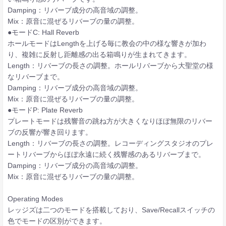
Damping：リバーブ成分の高音域の調整。
Mix：原音に混ぜるリバーブの量の調整。
●モードC: Hall Reverb
ホールモードはLengthを上げる毎に教会の中の様な響きが加わ
り、複雑に反射し距離感の出る箱鳴りが生まれてきます。
Length：リバーブの長さの調整。ホールリバーブから大聖堂の様
なリバーブまで。
Damping：リバーブ成分の高音域の調整。
Mix：原音に混ぜるリバーブの量の調整。
●モードP: Plate Reverb
プレートモードは残響音の跳ね方が大きくなりほぼ無限のリバー
ブの反響が響き回ります。
Length：リバーブの長さの調整。レコーディングスタジオのプレ
ートリバーブからほぼ永遠に続く残響感のあるリバーブまで。
Damping：リバーブ成分の高音域の調整。
Mix：原音に混ぜるリバーブの量の調整。
Operating Modes
レッジズは二つのモードを搭載しており、Save/Recallスイッチの
色でモードの区別ができます。