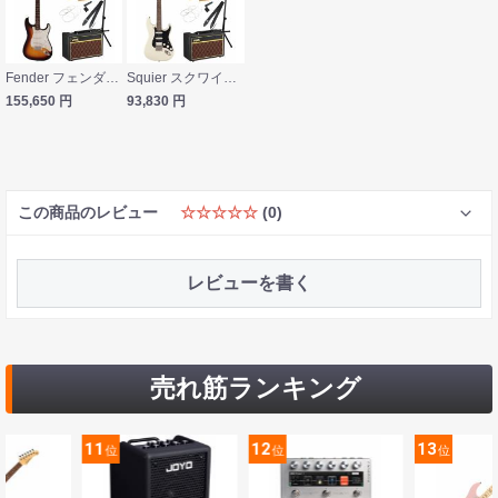
Fender フェンダー Made in Japan Traditional Late 60s Stratocaster RW 3TS エレキギター VOXアンプ付き 入門11点 初心者セット
Squier スクワイア スクワイヤー Classic Vibe ’70s Stratocaster HT HSS LRL Olympic White エレキギター VOXアンプ付き 入門11点 初心者セット
155,650
円
93,830
円
この商品のレビュー
☆☆☆☆☆
(0)
レビューを書く
売れ筋ランキング
11
12
13
位
位
位