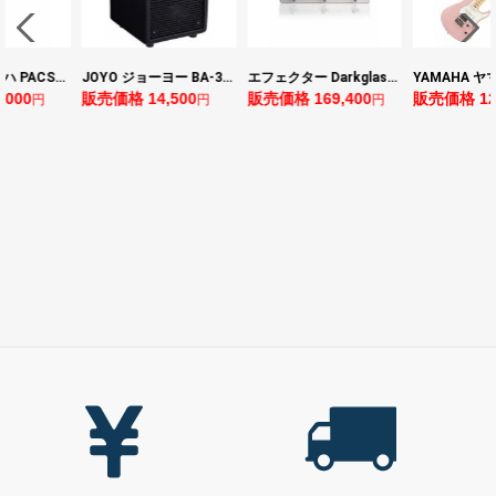
YAMAHA ヤマハ PACS+12 ASP Pacifica Standard Plus パシフィカスタンダードプラス エレキギター
JOYO ジョーヨー BA-30 VIBE CUBE BLK 30W 小型ベースアンプ Bluetooth+OTGオーディオI/F搭載
エフェクター Darkglass Electronics Anagram ベースエフェクター プリアンプ ダークグラス アナグラム
0
販売価格 14,500
販売価格 169,400
販売価格 128,8
円
円
円