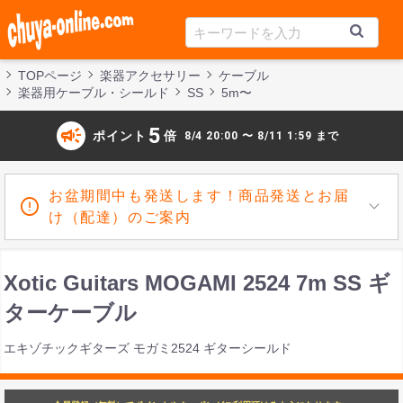
TOPページ
楽器アクセサリー
ケーブル
楽器用ケーブル・シールド
SS
5m〜
campaign
5
ポイント
倍
8/4 20:00 〜 8/11 1:59 まで
お盆期間中も発送します！商品発送とお届
け（配達）のご案内
Xotic Guitars MOGAMI 2524 7m SS ギ
ターケーブル
エキゾチックギターズ モガミ2524 ギターシールド