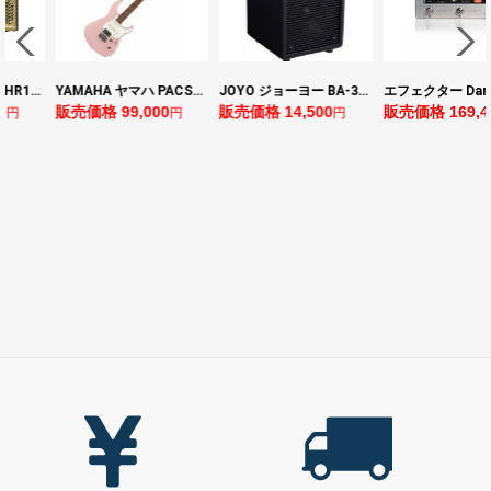
ヤマハ YAMAHA THR10II 小型ギターアンプ
YAMAHA ヤマハ PACS+12 ASP Pacifica Standard Plus パシフィカスタンダードプラス エレキギター
JOYO ジョーヨー BA-30 VIBE CUBE BLK 30W 小型ベースアンプ Bluetooth+OTGオーディオI/F搭載
販売価格 99,000
販売価格 14,500
販売価格 169,400
円
円
円