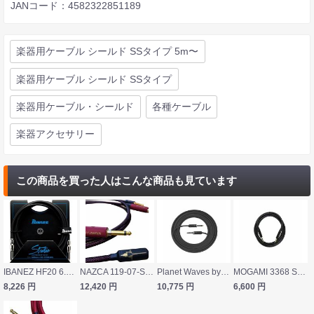
JANコード：4582322851189
楽器用ケーブル シールド SSタイプ 5m〜
楽器用ケーブル シールド SSタイプ
楽器用ケーブル・シールド
各種ケーブル
楽器アクセサリー
この商品を買った人はこんな商品も見ています
IBANEZ HF20 6.10m SS ギターケーブル
NAZCA 119-07-SS70S HiFC SILENT 7m SS ギターケーブル
Planet Waves by D’Addario PW-AMSG-30 9.1m SS 楽器用シールドケーブル
MOGAMI 3368 SS 5m NEUTRIKプラグ 両側ストレート 5メートル ギターケーブル
8,226
円
12,420
円
10,775
円
6,600
円