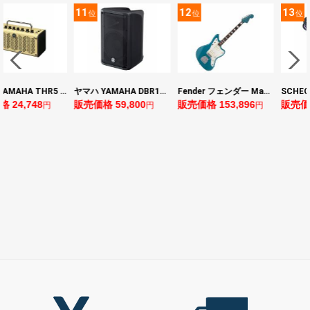
11
12
13
位
位
位
ヤマハ YAMAHA THR5 コンパクトギターアンプ 小型アンプ
ヤマハ YAMAHA DBR10 パワードスピーカー
Fender フェンダー Made in Japan Traditional Late 60s Jazzmaster RW Ocean Turquoise Metallic エレキギター
8
販売価格 59,800
販売価格 153,896
販売価格 24,64
円
円
円