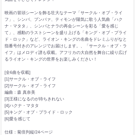
映画の冒頭シーンを飾る壮大なテーマ「サークル・オブ・ライ
フ」、シンバ、プンバァ、ティモンが陽気に歌う人気曲「ハク
ナ・マタタ」、シンバとナラの再会シーンを彩る「愛を感じ
て」、感動のラストシーンを盛り上げる「キング・オブ・プライ
ド・ロック」など、ライオン・キングの名曲をドレミふりがなと
指番号付きのアレンジでお届けします。、「サークル・オブ・ラ
イフ」はメロディ譜も収載。アフリカの大自然を舞台に繰り広げ
るライオン・キングの世界をお楽しみください！
[全6曲を収載]
[1]サークル・オブ・ライフ
[2]サークル・オブ・ライフ
編曲：森 真奈美
[3]王様になるのが待ちきれない
[4]ハクナ・マタタ
[5]キング・オブ・プライド・ロック
[6]愛を感じて
仕様：菊倍判縦/24ページ