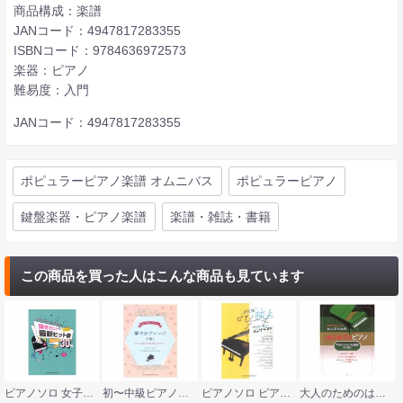
商品構成：楽譜
JANコード：4947817283355
ISBNコード：9784636972573
楽器：ピアノ
難易度：入門
JANコード：4947817283355
ポピュラーピアノ楽譜 オムニバス
ポピュラーピアノ
鍵盤楽器・ピアノ楽譜
楽譜・雑誌・書籍
この商品を買った人はこんな商品も見ています
ピアノソロ 女子中学生 ＆ 高校生が弾きたい最新ヒット曲30 シンコーミュージック
初〜中級ピアノソロ 華やかアレンジで弾くオトナのJ-POP＆人気メロディー シンコーミュージック
ピアノソロ ピアノ映えアニメソングベスト シンコーミュージック
大人のためのはじめてのピアノ 大切にしたい名曲編 改訂版 ケイエムピー