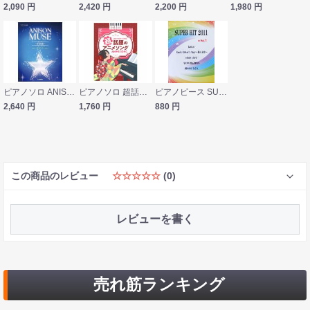
2,090
円
2,420
円
2,200
円
1,980
円
ピアノソロ ANISON MUSE アニソン・ミューズ -STAR- ヤマハミュージックメディア
ピアノソロ 超話題のアニメソングケイエムピー
ピアノピース SUPER HIT 2011 VOL.1 ミュージックランド
2,640
円
1,760
円
880
円
この商品のレビュー
☆☆☆☆☆
(0)
レビューを書く
売れ筋ランキング