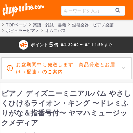
TOPページ
楽譜・雑誌・書籍
鍵盤楽器・ピアノ楽譜
ポピュラーピアノ
オムニバス
campaign
5
ポイント
倍
8/4 20:00 〜 8/11 1:59 まで
お盆期間中も発送します！商品発送とお届
け（配達）のご案内
ピアノ ディズニーミニアルバム やさし
くひけるライオン・キング 〜ドレミふ
りがな＆指番号付〜 ヤマハミュージッ
クメディア