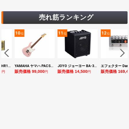
売れ筋ランキング
10
11
12
位
位
位
YAMAHA ヤマハ PACS+12 ASP Pacifica Standard Plus パシフィカスタンダードプラス エレキギター
JOYO ジョーヨー BA-30 VIBE CUBE BLK 30W 小型ベースアンプ Bluetooth+OTGオーディオI/F搭載
エフェクター Darkglass Electronics Anagram ベースエフェクター プリアンプ ダークグラス アナグラム
売価格 99,000
販売価格 14,500
販売価格 169,400
販
円
円
円