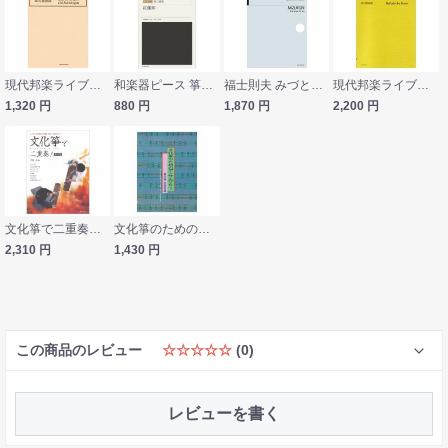
現代邦楽ライブラリー 長沢勝俊 箏四重奏曲 全音楽譜出版社
和楽器ピース 箏三重奏 紅蓮華 全音楽譜出版社
福士則夫 みづとり 箏独奏のための 全音楽譜出版社
現代邦楽ライブラリー 三木 稔 箏 譚詩集 全音楽譜出版社
1,320
円
880
円
1,870
円
2,200
円
文化箏で二重奏！第弐段 全音楽譜出版社
文化箏のためのアンサンブル 3 全音楽譜出版社
2,310
円
1,430
円
この商品のレビュー
☆☆☆☆☆
(0)
レビューを書く