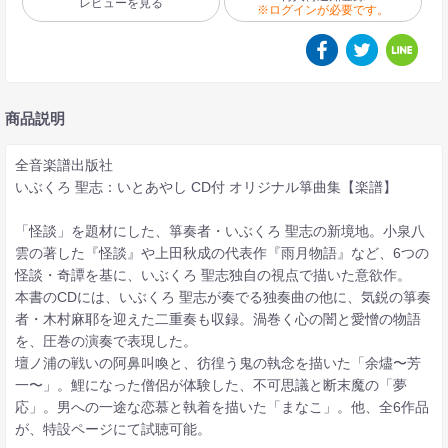
レビューを見る
※ログインが必要です。
商品説明
全音楽譜出版社
いぶくろ 聖志：いとあやし CD付 オリジナル箏曲集【楽譜】
「怪談」を題材にした、箏奏者・いぶくろ 聖志の新境地。小泉八
雲の著した『怪談』や上田秋成の代表作『雨月物語』など、6つの
怪談・奇譚を基に、いぶくろ 聖志独自の視点で描いた意欲作。
本書のCDには、いぶくろ 聖志が奏でる独奏曲の他に、気鋭の箏奏
者・木村麻耶を迎えた二重奏も収録。渦巻く心の闇と愛憎の物語
を、圧巻の演奏で表現した。
壇ノ浦の戦いの阿鼻叫喚と、彷徨う鬼の執念を描いた「余燼〜芳
一〜」。鯉になった僧侶が体験した、不可思議と断末魔の「夢
応」。男への一途な恋慕と執着を描いた「まなこ」。他、全6作品
が、特設ページにて試聴可能。