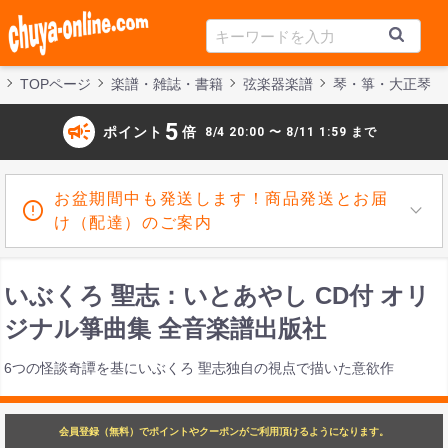
TOPページ
楽譜・雑誌・書籍
弦楽器楽譜
琴・箏・大正琴
campaign
5
ポイント
倍
8/4 20:00 〜 8/11 1:59 まで
お盆期間中も発送します！商品発送とお届
け（配達）のご案内
いぶくろ 聖志：いとあやし CD付 オリ
ジナル箏曲集 全音楽譜出版社
6つの怪談奇譚を基にいぶくろ 聖志独自の視点で描いた意欲作
会員登録（無料）でポイントやクーポンがご利用頂けるようになります。