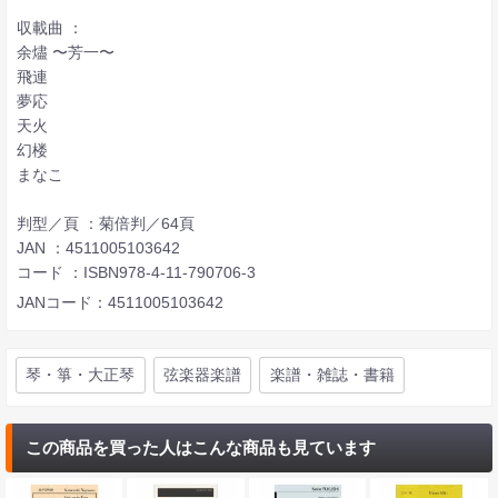
収載曲 ：
余燼 〜芳一〜
飛連
夢応
天火
幻楼
まなこ
判型／頁 ：菊倍判／64頁
JAN ：4511005103642
コード ：ISBN978-4-11-790706-3
JANコード：4511005103642
琴・箏・大正琴
弦楽器楽譜
楽譜・雑誌・書籍
この商品を買った人はこんな商品も見ています