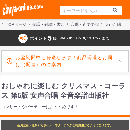
TOPページ
楽譜・雑誌・書籍
合唱・声楽楽譜
女声合唱
campaign
5
ポイント
倍
8/4 20:00 〜 8/11 1:59 まで
お盆期間中も発送します！商品発送とお届
け（配達）のご案内
おしゃれに楽しむ クリスマス・コーラ
ス 第5版 女声合唱 全音楽譜出版社
コンサートやパーティーにおすすめです！
会員登録（無料）でポイントやクーポンがご利用頂けるようになります。