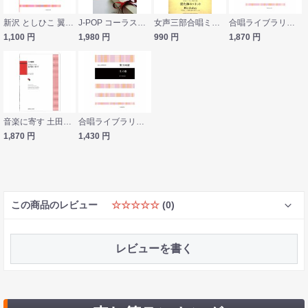
新沢 としひこ 翼になれ 女声三部合唱版 合唱ライブラリー 全音楽譜出版社
J-POP コーラスアルバム 卒業式のうた ピアノ伴奏付き 全音楽譜出版社
女声三部合唱ミニアルバム さだまさし 夢見る人 道化師のソネット Birthday ヤマハミュージックメディア
合唱ライブラリー 池辺 晋一郎 勇敢な少年たちのための音楽劇「ぞっとする物語」 全音楽譜出版社
1,100
円
1,980
円
990
円
1,870
円
音楽に寄す 土田豊貴 女声合唱とピアノのための カワイ出版
合唱ライブラリー 柴田南雄 冬の歌 全音楽譜出版社
1,870
円
1,430
円
この商品のレビュー
☆☆☆☆☆
(0)
レビューを書く