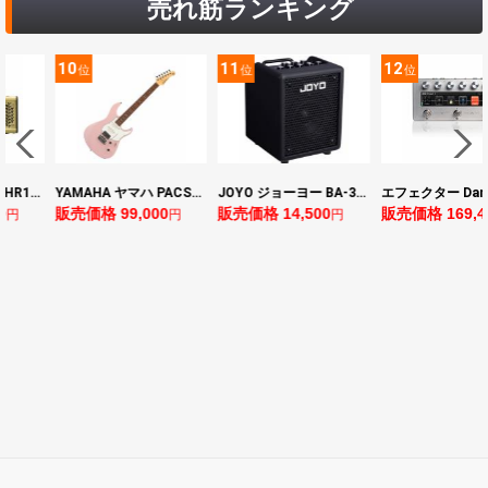
売れ筋ランキング
11
12
13
位
位
位
YAMAHA ヤマハ PACS+12 ASP Pacifica Standard Plus パシフィカスタンダードプラス エレキギター
JOYO ジョーヨー BA-30 VIBE CUBE BLK 30W 小型ベースアンプ Bluetooth+OTGオーディオI/F搭載
エフェクター Darkglass Electronics Anagram ベースエフェクター プリアンプ ダークグラス アナグラム
,000
販売価格 14,500
販売価格 169,400
販売価格 12
円
円
円