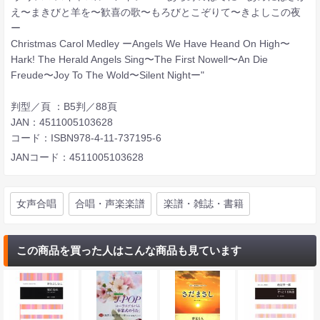
え〜まきびと羊を〜歓喜の歌〜もろびとこぞりて〜きよしこの夜
ー
Christmas Carol Medley ーAngels We Have Heand On High〜
Hark! The Herald Angels Sing〜The First Nowell〜An Die
Freude〜Joy To The Wold〜Silent Nightー"
判型／頁 ：B5判／88頁
JAN：4511005103628
コード：ISBN978-4-11-737195-6
JANコード：4511005103628
女声合唱
合唱・声楽楽譜
楽譜・雑誌・書籍
この商品を買った人はこんな商品も見ています