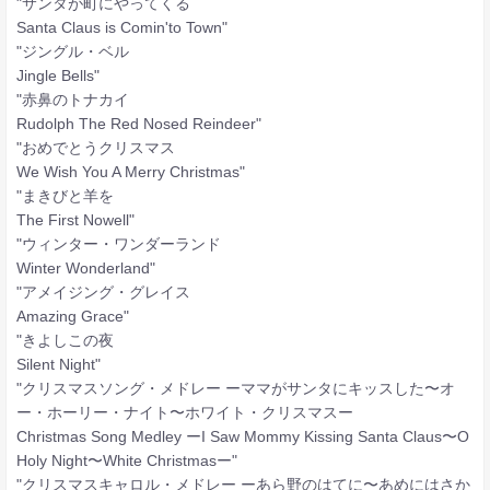
"サンタが町にやってくる
Santa Claus is Comin'to Town"
"ジングル・ベル
Jingle Bells"
"赤鼻のトナカイ
Rudolph The Red Nosed Reindeer"
"おめでとうクリスマス
We Wish You A Merry Christmas"
"まきびと羊を
The First Nowell"
"ウィンター・ワンダーランド
Winter Wonderland"
"アメイジング・グレイス
Amazing Grace"
"きよしこの夜
Silent Night"
"クリスマスソング・メドレー ーママがサンタにキッスした〜オ
ー・ホーリー・ナイト〜ホワイト・クリスマスー
Christmas Song Medley ーI Saw Mommy Kissing Santa Claus〜O
Holy Night〜White Christmasー"
"クリスマスキャロル・メドレー ーあら野のはてに〜あめにはさか