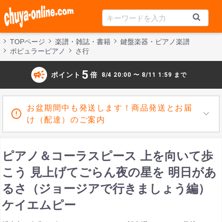
TOPページ
楽譜・雑誌・書籍
鍵盤楽器・ピアノ楽譜
ポピュラーピアノ
さ行
campaign
5
ポイント
倍
8/4 20:00 〜 8/11 1:59 まで
お盆期間中も発送します！商品発送とお届
け（配達）のご案内
ピアノ＆コーラスピース 上を向いて歩
こう 見上げてごらん夜の星を 明日があ
るさ（ジョージアで行きましょう編）
ケイエムピー