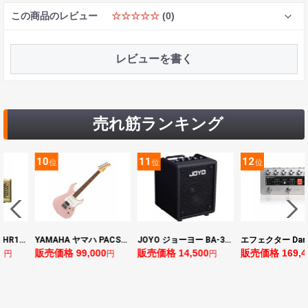
この商品のレビュー
☆☆☆☆☆
(0)
レビューを書く
売れ筋ランキング
10
11
12
位
位
位
ヤマハ YAMAHA THR10II 小型ギターアンプ
YAMAHA ヤマハ PACS+12 ASP Pacifica Standard Plus パシフィカスタンダードプラス エレキギター
JOYO ジョーヨー BA-30 VIBE CUBE BLK 30W 小型ベースアンプ Bluetooth+OTGオーディオI/F搭載
販売価格 99,000
販売価格 14,500
販売価格 169,400
円
円
円