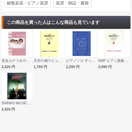
鍵盤楽器・ピアノ楽譜
楽譜・雑誌・書籍
この商品を買った人はこんな商品も見ています
音名カナつきやさしいピアノソロ SEKAI NO OWARI Selection Vol.2 シンコーミュージック
天空の城ラピュタ ピアノ曲集 ケイエムピー
ピアノソロ ずっと真夜中でいいのに 潜潜話 シンコーミュージック
KMP ピアノ曲集 崖の上のポニョ
2,420
円
1,760
円
2,200
円
2,090
円
SHINKO MUSIC ピアノ＆ギター弾き語り JAM Project
2,420
円