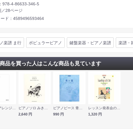
：978-4-86633-346-5
判／28ページ
ード：4589496593464
ノ楽譜 ま行
ポピュラーピアノ
鍵盤楽器・ピアノ楽譜
楽譜・
商品を買った人はこんな商品も見ています
いろんなアレンジで弾く 新ピアノ名曲ピース 20 僕のこと デプロMP
ピアノソロ みきとP SONG SELECTION シンコーミュージック
ピアノピース 青と夏 Mrs. GREEN APPLE ケイエムピー
レッスン発表会のためのピアノ叙情曲集 メロディーボバー 猫とさんぽ 全音楽譜出版社
2,640
円
990
円
1,320
円