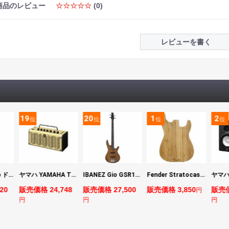
商品のレビュー
☆☆☆☆☆
(0)
レビューを書く
19
20
1
2
位
位
位
位
DIGITECH Drop ドロップ・リチューニング・エフェクト
ヤマハ YAMAHA THR5 コンパクトギターアンプ 小型アンプ
IBANEZ Gio GSR180-LBF エレキベース
Fender Stratocaster Cutting Board カッティングボード（まな板）
20
販売価格 24,748
販売価格 27,500
販売価格 3,850
販売価
円
円
円
円