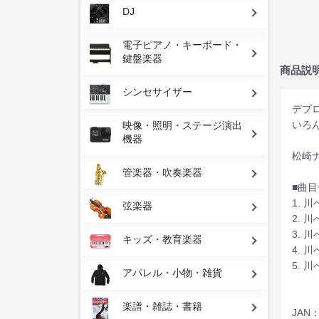
DJ
電子ピアノ・キーボード・
鍵盤楽器
商品説
シンセサイザー
デプ
いろ
映像・照明・ステージ演出
機器
松崎
管楽器・吹奏楽器
■曲
1. 
弦楽器
2.
3. 
キッズ・教育楽器
4. 
5. 
アパレル・小物・雑貨
楽譜・雑誌・書籍
JAN：