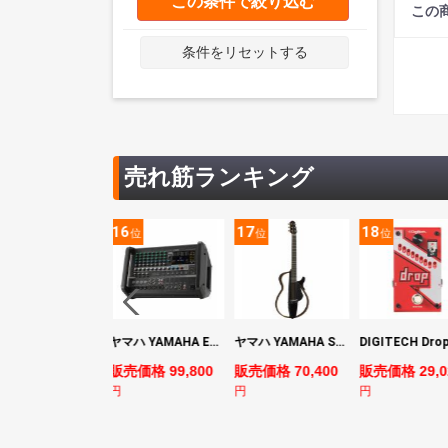
この条件で絞り込む
この
条件をリセットする
売れ筋ランキング
5
16
17
18
位
位
位
位
YAMAHA ヤマハ PACS+12 SWH Pacifica Standard Plus パシフィカスタンダードプラス エレキギター
ヤマハ YAMAHA EMX7 12ch パワードミキサー
ヤマハ YAMAHA SLG200S TBL サイレントギター
売価格 128,800
販売価格 99,800
販売価格 70,400
販売価格 29,0
円
円
円