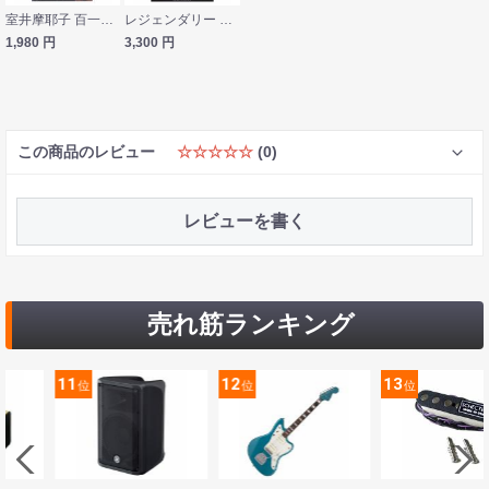
室井摩耶子 百一歳のピアニスト 音楽之友社
レジェンダリー ギタリスト ジョン・サイクス 増補 改訂版 シンコーミュージック
1,980
円
3,300
円
この商品のレビュー
☆☆☆☆☆
(0)
レビューを書く
売れ筋ランキング
11
12
13
位
位
位