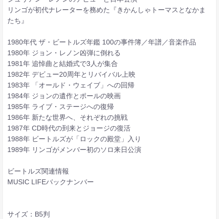
リンゴが初代ナレーターを務めた『きかんしゃトーマスとなかま
たち』
1980年代 ザ・ビートルズ年鑑 100の事件簿／年譜／音楽作品
1980年 ジョン・レノン凶弾に倒れる
1981年 追悼曲と結婚式で3人が集合
1982年 デビュー20周年とリバイバル上映
1983年 「オールド・ウェイブ」への回帰
1984年 ジョンの遺作とポールの映画
1985年 ライブ・ステージへの復帰
1986年 新たな世界へ、それぞれの挑戦
1987年 CD時代の到来とジョージの復活
1988年 ビートルズが「ロックの殿堂」入り
1989年 リンゴがメンバー初のソロ来日公演
ビートルズ関連情報
MUSIC LIFEバックナンバー
サイズ：B5判