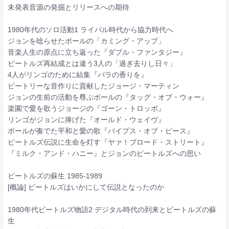
未発表音源の発掘とリリースへの期待
1980年代のソロ活動1 ライバル時代から協力時代へ
ジョンを唸らせたポールの「カミング・アップ」
音楽人生の原点に立ち返った『ダブル・ファンタジー』
ビートルズ再結成とは違う3人の「過ぎ去りし日々」
4人がリンゴのために結集『バラの香りを』
ビートリーな音作りに貢献したジョージ・マーティン
ジョンの生前の活動を尊ぶポールの『タッグ・オブ・ウォー』
楽園で愛を歌うジョージの『ゴーン・トロッポ』
リンゴがジョンに捧げた『オールド・ウェイヴ』
ポールが奏でた平和と愛の歌『パイプス・オブ・ピース』
ビートルズ伝説に生命を灯す『ヤァ！ブロード・ストリート』
『ミルク・アンド・ハニー』とジョンのビートルズへの思い
ビートルズの蘇生 1985-1989
[概論] ビートルズはいかにして伝説となったのか
1980年代ビートルズ物語2 デジタル時代の到来とビートルズの蘇
生