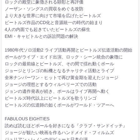
ロックの殿堂に象徴される顕彰と再評価
ノーザン・ソングスの買収をめぐる攻防
より大きな世界に向けて市場を広げたビートルズ
ビートルズ作品のCD化と音源統一の時代の始まり
4人の内面でも起きていたビートルズの蘇生
EMI・キャピトルとの訴訟問題の解決
1980年代ソロ活動2 ライブ活動再開とビートルズ伝道活動の開始
ポールがライブ・エイド出演、ロック・シーン統合の象徴に
ロックの最前線とビートルズ、その間で揺れ動くポール
ジョージとリンゴの転機となるチャリティ活動とライブ
全米ナンバーワン・ヒットで再び黄金期を迎えたジョージ
ジョージの理想とするウィルベリーズでの活動
ジョンの遺作発表が続き、ポールはライブ再開へ動く
ビートルズ時代以上にビートルズを歌うリンゴ
ビートルズの伝道師の如くポールがワールド・ツアーへ
FABULOUS EIGHTIES
読めば読むほどポールを好きになる『クラブ・サンドイッチ』
ジョージが観たい映画を作るハンドメイド・フィルムズ
ジュリアン・レノンのデビューと日本公演