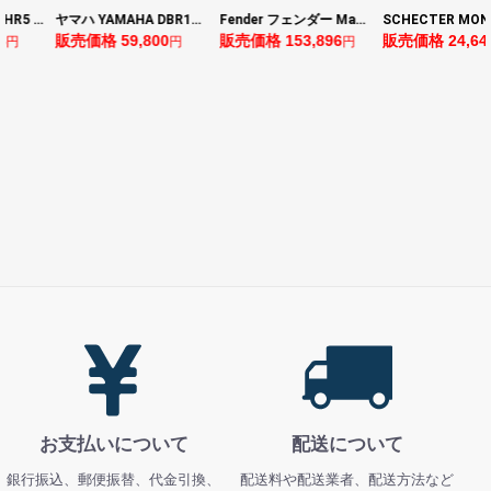
ヤマハ YAMAHA THR5 コンパクトギターアンプ 小型アンプ
ヤマハ YAMAHA DBR10 パワードスピーカー
Fender フェンダー Made in Japan Traditional Late 60s Jazzmaster RW Ocean Turquoise Metallic エレキギター
8
販売価格 59,800
販売価格 153,896
販売価格 24,64
円
円
円
お支払いについて
配送について
銀行振込、郵便振替、代金引換、
配送料や配送業者、配送方法など