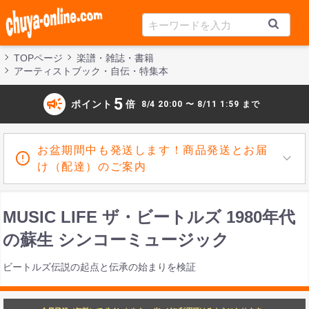
TOPページ
楽譜・雑誌・書籍
アーティストブック・自伝・特集本
campaign
5
ポイント
倍
8/4 20:00 〜 8/11 1:59 まで
お盆期間中も発送します！商品発送とお届
け（配達）のご案内
MUSIC LIFE ザ・ビートルズ 1980年代
の蘇生 シンコーミュージック
ビートルズ伝説の起点と伝承の始まりを検証