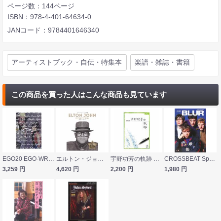
ページ数：144ページ
ISBN：978-4-401-64634-0
JANコード：9784401646340
アーティストブック・自伝・特集本
楽譜・雑誌・書籍
この商品を買った人はこんな商品も見ています
EGO20 EGO-WRAPPIN’ 1996-2016 リットーミュージック
エルトン・ジョン写真集 ヤマハミュージックメディア
宇野功芳の軌跡 DVD付 音楽之友社
CROSSBEAT Special Edition ブラー シンコーミュージック
3,259
円
4,620
円
2,200
円
1,980
円