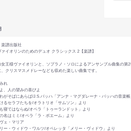
明
ミ楽譜出版社
ヴァイオリンのためのデュオ クラシックス 2【楽譜】
の女王様ヴァイオリンと、ソプラノ・ソロによるアンサンブル曲集の第
に、クリスマスメドレーなども収めた楽しい曲集です。
すみれ
主よ、人の望みの喜びよ
汝わがそばにあらば/J.S.バッハ「アンナ・マグダレーナ・バッハの音楽
輝けるセラフたちを/オラトリオ「サムソン」より
誰も寝てはならぬ/オペラ「トゥーランドット」より
私の名はミミ/オペラ「ラ・ボエーム」より
アヴェ・マリア
メリー・ウィドウ・ワルツ/オペレッタ「メリー・ヴィドウ」より