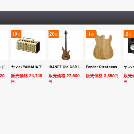
19
20
1
2
位
位
位
位
DIGITECH Drop ドロップ・リチューニング・エフェクト
ヤマハ YAMAHA THR5 コンパクトギターアンプ 小型アンプ
IBANEZ Gio GSR180-LBF エレキベース
Fender Stratocaster Cutting Board カッティングボード（まな板）
20
販売価格 24,748
販売価格 27,500
販売価格 3,850
販売価
円
円
円
円