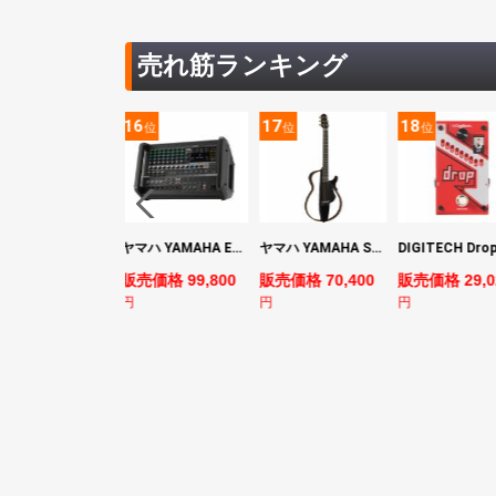
売れ筋ランキング
5
16
17
18
位
位
位
位
YAMAHA ヤマハ PACS+12 SWH Pacifica Standard Plus パシフィカスタンダードプラス エレキギター
ヤマハ YAMAHA EMX7 12ch パワードミキサー
ヤマハ YAMAHA SLG200S TBL サイレントギター
売価格 128,800
販売価格 99,800
販売価格 70,400
販売価格 29,0
円
円
円