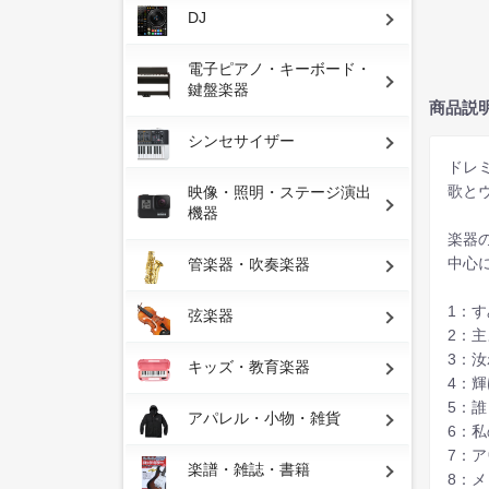
DJ
電子ピアノ・キーボード・
鍵盤楽器
商品説
シンセサイザー
ドレ
歌と
映像・照明・ステージ演出
機器
楽器
中心
管楽器・吹奏楽器
1：
弦楽器
2：
3：
キッズ・教育楽器
4：
5：
アパレル・小物・雑貨
6：
7：
楽譜・雑誌・書籍
8：