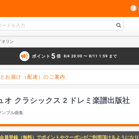
イオリン
campaign
5
ポイント
倍
8/4 20:00 〜 8/11 1:59 まで
とお届け（配達）のご案内
オ クラシックス 2 ドレミ楽譜出版社
サンブル曲集
会員登録（無料）でポイントやクーポンがご利用頂けるようになり