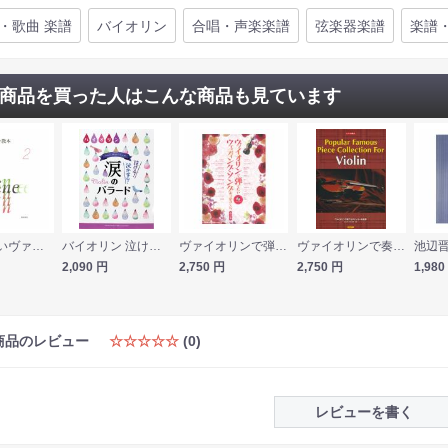
・歌曲 楽譜
バイオリン
合唱・声楽楽譜
弦楽器楽譜
楽譜
商品を買った人はこんな商品も見ています
新版 新しいヴァイオリン教本 2 音楽之友社
バイオリン 泣ける！泣かせる！涙のバラード ピアノ伴奏譜付 ヤマハミュージックメディア
ヴァイオリンで弾きたい ウェディングソングあつめました。改訂版 カラオケCD付 シンコーミュージック
ヴァイオリンで奏でるポピュラー名曲集 ピアノ伴奏付 ドレミ楽譜出版社
2,090
円
2,750
円
2,750
円
1,980
商品のレビュー
☆☆☆☆☆
(0)
レビューを書く