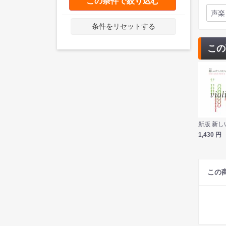
この条件で絞り込む
声楽
条件をリセットする
この
1,430
円
この