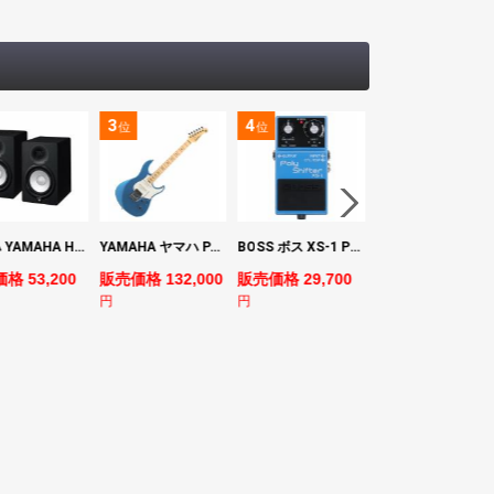
3
4
5
位
位
位
ヤマハ YAMAHA HS7 パワードスタジオモニタースピーカー×2本
YAMAHA ヤマハ PACS+12M SB Pacifica Standard Plus パシフィカスタンダードプラス エレキギター
BOSS ボス XS-1 Poly Shifter ギターエフェクター ピッチシフター
ヤマハ YAMAHA A3M TBS ARE エレク
格 53,200
販売価格 132,000
販売価格 29,700
販売価格 69,980
円
円
円