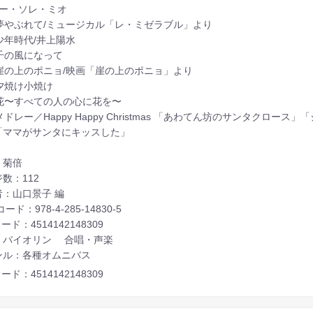
オー・ソレ・ミオ
：夢やぶれて/ミュージカル「レ・ミゼラブル」より
少年時代/井上陽水
：千の風になって
：崖の上のポニョ/映画「崖の上のポニョ」より
：夕焼け小焼け
：花〜すべての人の心に花を〜
メドレー／Happy Happy Christmas 「あわてん坊のサンタク
「ママがサンタにキッスした」
：菊倍
数：112
者：山口景子 編
コード：978-4-285-14830-5
ード：4514142148309
：バイオリン 合唱・声楽
ンル：各種オムニバス
ード：4514142148309