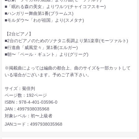
■「眠れる森の美女」よりワルツ(チャイコフスキー)
■ハンガリー舞曲第1番(ブラームス)
■モルダウ〜「わが祖国」より(スメタナ)
【2台ピアノ】
■2台のピアノのためのソナタニ長調より第1楽章(モーツァルト)
■行進曲「威風堂々」第1番(エルガー)
■朝〜「ペール・ギュント」より(グリーグ)
※掲載曲によっては編曲の都合上、曲のサイズを一部カットして
いる場合がございます。予めご了承下さい。
サイズ：菊倍判
ページ数：192ページ
ISBN：978-4-401-03596-0
JAN：4997938035968
対象レベル：初〜上級者
JANコード：4997938035968