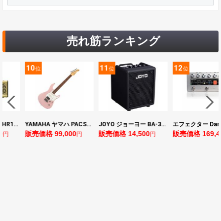
売れ筋ランキング
10
11
12
位
位
位
ヤマハ YAMAHA THR10II 小型ギターアンプ
YAMAHA ヤマハ PACS+12 ASP Pacifica Standard Plus パシフィカスタンダードプラス エレキギター
JOYO ジョーヨー BA-30 VIBE CUBE BLK 30W 小型ベースアンプ Bluetooth+OTGオーディオI/F搭載
0
販売価格 99,000
販売価格 14,500
販売価格 169,4
円
円
円