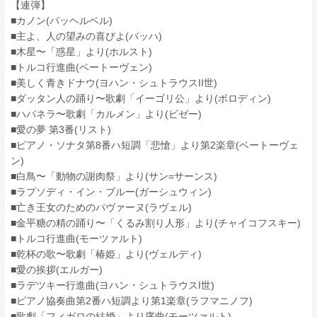
【連弾】
■カノン(パッヘルベル)
■主よ、人の望みの喜びよ(バッハ)
■木星〜「惑星」より(ホルスト)
■トルコ行進曲(ベートーヴェン)
■美しく青きドナウ(ヨハン・シュトラウスII世)
■ダッタン人の踊り〜歌劇「イーゴリ公」より(ボロディン)
■ハバネラ〜歌劇「カルメン」より(ビゼー)
■愛の夢 第3番(リスト)
■ピアノ・ソナタ第8番ハ短調「悲愴」より第2楽章(ベートーヴェ
ン)
■白鳥〜「動物の謝肉祭」より(サン=サーンス)
■ラプソディ・イン・ブルー(ガーシュウィン)
■亡き王女のためのパヴァーヌ(ラヴェル)
■金平糖の精の踊り〜「くるみ割り人形」より(チャイコフスキー)
■トルコ行進曲(モーツァルト)
■乾杯の歌〜歌劇「椿姫」より(ヴェルディ)
■愛の挨拶(エルガー)
■ラデツキー行進曲(ヨハン・シュトラウスI世)
■ピアノ協奏曲第2番ハ短調より第1楽章(ラフマニノフ)
■歌劇「フィガロの結婚」より序曲(モーツァルト)