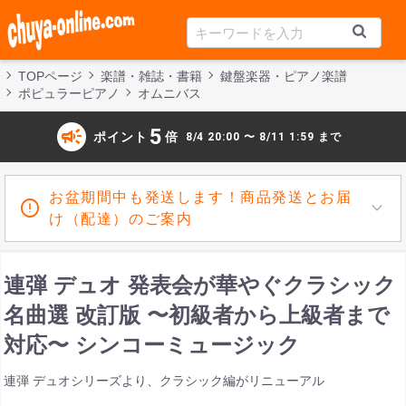
TOPページ
楽譜・雑誌・書籍
鍵盤楽器・ピアノ楽譜
ポピュラーピアノ
オムニバス
campaign
5
ポイント
倍
8/4 20:00 〜 8/11 1:59 まで
お盆期間中も発送します！商品発送とお届
け（配達）のご案内
連弾 デュオ 発表会が華やぐクラシック
名曲選 改訂版 〜初級者から上級者まで
対応〜 シンコーミュージック
連弾 デュオシリーズより、クラシック編がリニューアル