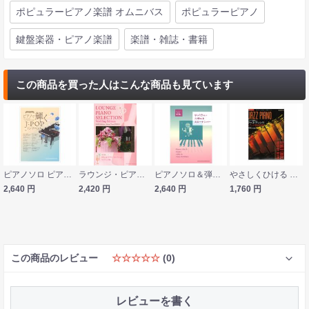
ポピュラーピアノ楽譜 オムニバス
ポピュラーピアノ
鍵盤楽器・ピアノ楽譜
楽譜・雑誌・書籍
この商品を買った人はこんな商品も見ています
ピアノソロ ピアノで輝くJ-POPソングベスト シンコーミュージック
ラウンジ・ピアノ・セレクション ウエディング編 模範演奏CD付 ドレミ楽譜出版社
ピアノソロ＆弾き語り ゆったり楽しむ J-Hits＆スローナンバー シンコーミュージック
やさしくひける ピアノで弾きたい ジャズ・アレンジ ジブリ＆童謡名曲集 ドリームミュージックファクトリー
2,640
円
2,420
円
2,640
円
1,760
円
この商品のレビュー
☆☆☆☆☆
(0)
レビューを書く