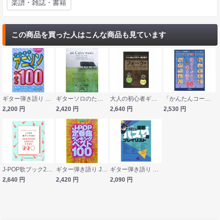
楽譜・雑誌・書籍
この商品を買った人はこんな商品も見ています
ギター弾き語り アコギでアニソン☆ベスト100 シンコーミュージック
ギターソロのための20のケルト音楽集 伝統音楽からエンヤまで 天満俊秀 編 タブ譜付き 現代ギター社
大人の初心者ギター弾き語り フォーク＆ニューミュージック シンコーミュージック
「かんたんコード10個」で弾ける！ 泣けるギター弾き語り60 ヤマハミュージックメディア
2,200
円
2,420
円
2,640
円
2,530
円
J-POP歌ブック220 シンコーミュージック
ギター弾き語り J-POP定番曲ランキング ベスト100 シンコーミュージック
ギター弾き語り 最新バズり曲プレイリスト シンコーミュージック
2,640
円
2,420
円
2,090
円