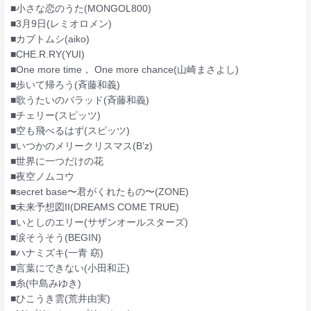
■小さな恋のうた(MONGOL800)
■3月9日(レミオロメン)
■カブトムシ(aiko)
■CHE.R.RY(YUI)
■One more time， One more chance(山崎まさよし)
■歩いて帰ろう(斉藤和義)
■歌うたいのバラッド(斉藤和義)
■チェリー(スピッツ)
■空も飛べるはず(スピッツ)
■いつかのメリークリスマス(B’z)
■世界に一つだけの花
■夜空ノムコウ
■secret base〜君がくれたもの〜(ZONE)
■未来予想図II(DREAMS COME TRUE)
■いとしのエリー(サザンオールスターズ)
■涙そうそう(BEGIN)
■ハナミズキ(一青 窈)
■言葉にできない(小田和正)
■糸(中島みゆき)
■ひこうき雲(荒井由実)