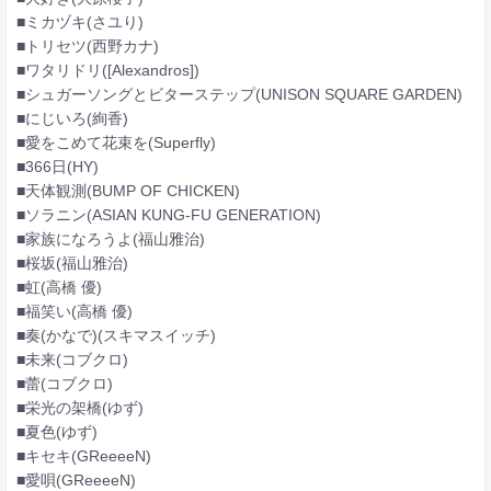
■ミカヅキ(さユり)
■トリセツ(西野カナ)
■ワタリドリ([Alexandros])
■シュガーソングとビターステップ(UNISON SQUARE GARDEN)
■にじいろ(絢香)
■愛をこめて花束を(Superfly)
■366日(HY)
■天体観測(BUMP OF CHICKEN)
■ソラニン(ASIAN KUNG-FU GENERATION)
■家族になろうよ(福山雅治)
■桜坂(福山雅治)
■虹(高橋 優)
■福笑い(高橋 優)
■奏(かなで)(スキマスイッチ)
■未来(コブクロ)
■蕾(コブクロ)
■栄光の架橋(ゆず)
■夏色(ゆず)
■キセキ(GReeeeN)
■愛唄(GReeeeN)