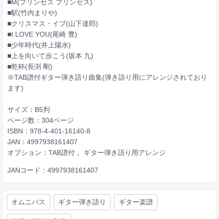
■M(プリンセス プリンセス)
■駅(竹内まりや)
■クリスマス・イブ(山下達郎)
■I LOVE YOU(尾崎 豊)
■少年時代(井上陽水)
■上を向いて歩こう(坂本 九)
■乾杯(長渕 剛)
※TAB譜付ギター弾き語り曲集(弾き語り用にアレンジされており
ます)
サイズ：B5判
ページ数：304ページ
ISBN：978-4-401-16140-8
JAN：4997938161407
オプション：TAB譜付， ギター弾き語り用アレンジ
JANコード：4997938161407
オムニバス
ギター弾き語り
ギター楽譜