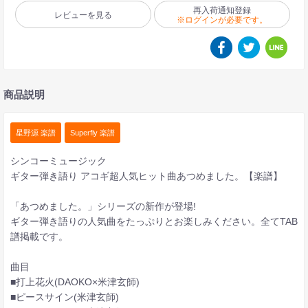
再入荷通知登録
レビューを見る
※ログインが必要です。
商品説明
星野源 楽譜
Superfly 楽譜
シンコーミュージック
ギター弾き語り アコギ超人気ヒット曲あつめました。【楽譜】
「あつめました。」シリーズの新作が登場!
ギター弾き語りの人気曲をたっぷりとお楽しみください。全てTAB
譜掲載です。
曲目
■打上花火(DAOKO×米津玄師)
■ピースサイン(米津玄師)