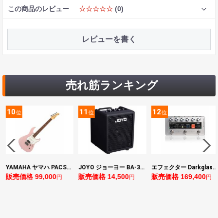
この商品のレビュー
☆☆☆☆☆
(0)
レビューを書く
売れ筋ランキング
11
12
13
位
位
位
YAMAHA ヤマハ PACS+12 ASP Pacifica Standard Plus パシフィカスタンダードプラス エレキギター
JOYO ジョーヨー BA-30 VIBE CUBE BLK 30W 小型ベースアンプ Bluetooth+OTGオーディオI/F搭載
エフェクター Darkglass Electronics Anagram ベースエフェクター プリアンプ ダークグラス アナグラム
0
販売価格 14,500
販売価格 169,400
販売価格 128,8
円
円
円