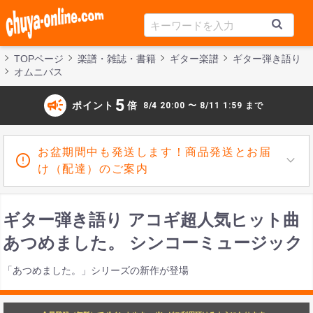
TOPページ
楽譜・雑誌・書籍
ギター楽譜
ギター弾き語り
オムニバス
campaign
5
ポイント
倍
8/4 20:00 〜 8/11 1:59 まで
お盆期間中も発送します！商品発送とお届
け（配達）のご案内
ギター弾き語り アコギ超人気ヒット曲
あつめました。 シンコーミュージック
「あつめました。」シリーズの新作が登場