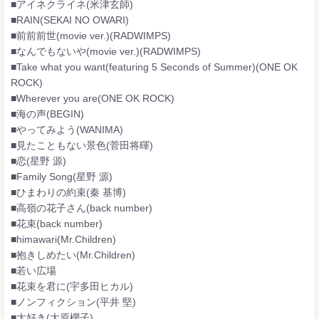
■アイネクライネ(米津玄師)
■RAIN(SEKAI NO OWARI)
■前前前世(movie ver.)(RADWIMPS)
■なんでもないや(movie ver.)(RADWIMPS)
■Take what you want(featuring 5 Seconds of Summer)(ONE OK
ROCK)
■Wherever you are(ONE OK ROCK)
■海の声(BEGIN)
■やってみよう(WANIMA)
■見たこともない景色(菅田将暉)
■恋(星野 源)
■Family Song(星野 源)
■ひまわりの約束(秦 基博)
■高嶺の花子さん(back number)
■花束(back number)
■himawari(Mr.Children)
■抱きしめたい(Mr.Children)
■若い広場
■花束を君に(宇多田ヒカル)
■ノンフィクション(平井 堅)
■大好き(大原櫻子)