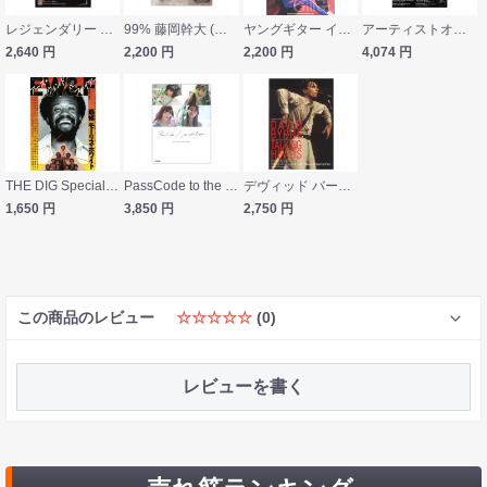
レジェンダリー ドラマー 特集 コージー・パウエル〜永遠のロック ドラム ヒーロー〜 増補改訂版 シンコーミュージック
99% 藤岡幹大 (仮) シンコーミュージック
ヤングギター インタビューズ ポール・ギルバート vol.1 シンコーミュージック
アーティストオフィシャルブック Mary's Blood ヤマハミュージックメディア
2,640
円
2,200
円
2,200
円
4,074
円
THE DIG Special Edition アース・ウィンド＆ファイアー シンコーミュージック
PassCode to the light リットーミュージック
デヴィッド バーン／トーキング・ヘッズ アルバム・ガイド＆アーカイヴス シンコーミュージック
1,650
円
3,850
円
2,750
円
この商品のレビュー
☆☆☆☆☆
(0)
レビューを書く