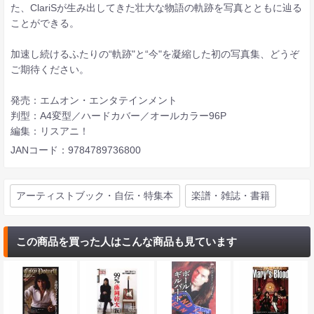
た、ClariSが生み出してきた壮大な物語の軌跡を写真とともに辿る
ことができる。
加速し続けるふたりの“軌跡"と“今"を凝縮した初の写真集、どうぞ
ご期待ください。
発売：エムオン・エンタテインメント
判型：A4変型／ハードカバー／オールカラー96P
編集：リスアニ！
JANコード：9784789736800
アーティストブック・自伝・特集本
楽譜・雑誌・書籍
この商品を買った人はこんな商品も見ています