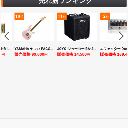
売れ筋ランキング
11
12
13
位
位
位
YAMAHA ヤマハ PACS+12 ASP Pacifica Standard Plus パシフィカスタンダードプラス エレキギター
JOYO ジョーヨー BA-30 VIBE CUBE BLK 30W 小型ベースアンプ Bluetooth+OTGオーディオI/F搭載
エフェクター Darkglass Electronics Anagram ベースエフェクター プリアンプ ダークグラス アナグラム
00
販売価格 14,500
販売価格 169,400
販売価格 128,
円
円
円