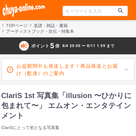
TOPページ
楽譜・雑誌・書籍
アーティストブック・自伝・特集本
campaign
5
ポイント
倍
8/4 20:00 〜 8/11 1:59 まで
お盆期間中も発送します！商品発送とお届
け（配達）のご案内
ClariS 1st 写真集「illusion 〜ひかりに
包まれて〜」 エムオン・エンタテイン
メント
ClariSにとって初となる写真集