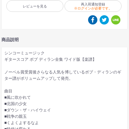
再入荷通知登録
レビューを見る
※ログインが必要です。
商品説明
シンコーミュージック
ギタースコア ボブ ディラン全集 ワイド版【楽譜】
ノーベル賞受賞後さらなる人気を博しているボブ・ディランのギ
ター譜がボリュームアップして発売。
曲目
■風に吹かれて
■北国の少女
■ダウン・ザ・ハイウェイ
■戦争の親玉
■くよくよするなよ
■時代は変わる