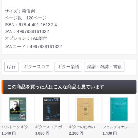
サイズ：菊倍判
ページ数：120ページ
ISBN：978-4-401-16132-4
JAN：4997938161322
オプション：TAB譜付
JANコード：4997938161322
は行
ギタースコア
ギター楽譜
楽譜・雑誌・書籍
この商品を買った人はこんな商品も見ています
バルトーク ギターソロのための ルーマニア民俗舞曲 現代ギター社
ギタースコア ボブ・ディラン シンコーミュージック
ギターのためのバッハ・リュート作品全集 新バッハ全集準拠 現代ギター社
フェルディナンド・カルッリ 対話風小二重奏曲第2番作品34-2 マイナスワン＆模範演奏CD付き 現代ギター
1,540
円
3,080
円
2,200
円
1,430
円