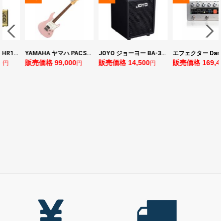
ヤマハ YAMAHA THR10II 小型ギターアンプ
YAMAHA ヤマハ PACS+12 ASP Pacifica Standard Plus パシフィカスタンダードプラス エレキギター
JOYO ジョーヨー BA-30 VIBE CUBE BLK 30W 小型ベースアンプ Bluetooth+OTGオーディオI/F搭載
0
販売価格 99,000
販売価格 14,500
販売価格 169,4
円
円
円