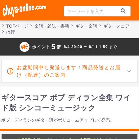
TOPページ
楽譜・雑誌・書籍
ギター楽譜
ギタースコア
は行
campaign
5
ポイント
倍
8/4 20:00 〜 8/11 1:59 まで
お盆期間中も発送します！商品発送とお届
け（配達）のご案内
ギタースコア ボブ ディラン全集 ワイ
ド版 シンコーミュージック
ボブ・ディランのギター譜がボリュームアップして発売。