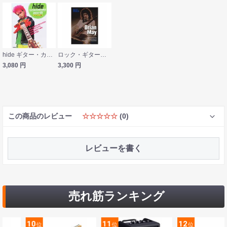
hide ギター・カラオケ マイナス・ワンCD付 ドレミ楽譜出版社
ロック・ギター・スコア ブライアン・メイ シンコーミュージック
3,080
円
3,300
円
この商品のレビュー
☆☆☆☆☆
(0)
レビューを書く
売れ筋ランキング
10
11
12
位
位
位