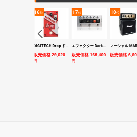
5
16
17
18
位
位
位
位
ヤマハ YAMAHA PACIFICA311H RM パシフィカ エレキギター
DIGITECH Drop ドロップ・リチューニング・エフェクト
エフェクター Darkglass Electronics Anagram ベースエフェクター プリアンプ ダークグラス アナグラム
売価格 44,880
販売価格 29,020
販売価格 169,400
販売価格 6,60
円
円