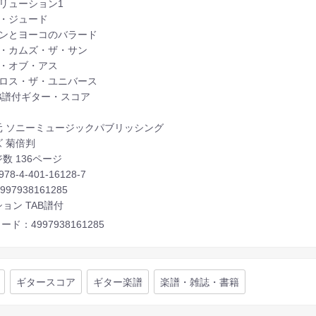
ボリューション1
イ・ジュード
ョンとヨーコのバラード
ア・カムズ・ザ・サン
ゥ・オブ・アス
クロス・ザ・ユニバース
AB譜付ギター・スコア
元 ソニーミュージックパブリッシング
 菊倍判
数 136ページ
978-4-401-16128-7
4997938161285
ョン TAB譜付
ード：4997938161285
ギタースコア
ギター楽譜
楽譜・雑誌・書籍