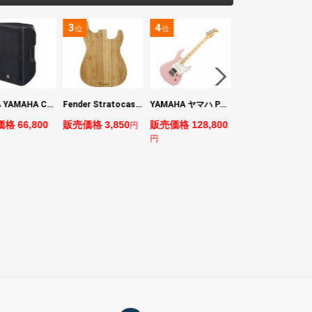
3
4
5
位
位
位
ヤマハ YAMAHA CBR15 ラウドスピーカー
Fender Stratocaster Cutting Board カッティングボード（まな板）
YAMAHA ヤマハ PACS+12M ASP Pacifica Standard Plus パシフィカスタンダードプラス エレキギター
BOSS VE-1 Vocal Echo
格 66,800
販売価格 3,850
販売価格 128,800
販売価格 24,200
円
円
円