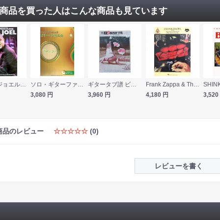
商品を買った人はこんな商品も見ています
ビリー・ジョエル コンプリート・ピアノ・プレイヤー シンコーミュージック
ソロ・ギターファン 2 ビリー・ジョエル 参考演奏CD付 ヤマハミュージックメディア
ギタータブ譜 ビーディ・アイ「ディファレント・ギア、スティル・スピーディング」 シンコーミュージック
Frank Zappa & The Mothers of Invention One Size Fits All TAB譜付き シンコーミュージック
3,080
円
3,960
円
4,180
円
3,520
商品のレビュー
☆☆☆☆☆
(0)
レビューを書く