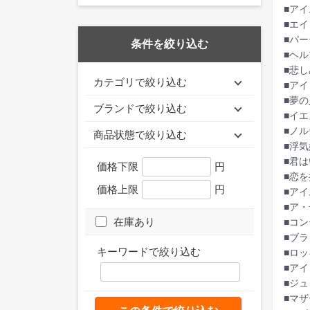
■ア
■エ
■パ
条件を絞り込む
■ヘル
■悲
カテゴリで絞り込む
■ア
■夢の
ブランドで絞り込む
■イ
■ノ
商品状態で絞り込む
■浮気
■君
価格下限
円
■恋
価格上限
円
■ア
■ア
在庫あり
■コ
■ブ
キーワードで絞り込む
■ロ
■ア
■ジ
■マ