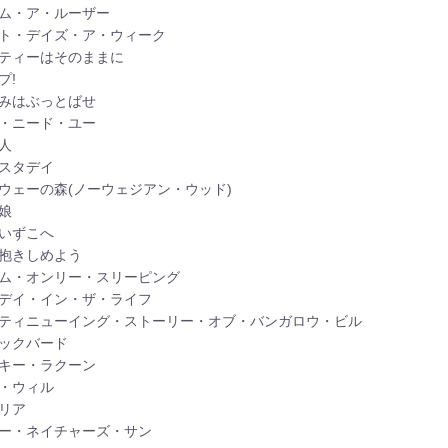
イム・ア・ルーザー
イト・デイズ・ア・ウィーク
ーティーはそのままに
プ!
しみはぶっとばせ
イ・ニード・ユー
人
エスタデイ
ルウェーの森(ノーウェジアン・ウッド)
娘
はいずこへ
を抱きしめよう
イム・オンリー・スリーピング
・デイ・イン・ザ・ライフ
ンティニューイング・ストーリー・オブ・バンガロウ・ビル
ラックバード
ッキー・ラクーン
イ・ウィル
ュリア
ザー・ネイチャーズ・サン