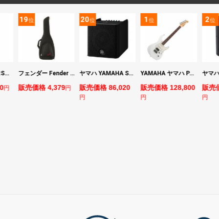
19
20
1
2
位
位
位
位
マーシャル MARSHALL MS2 Mighty Mini 小型ギターアンプ
フェンダー Fender FE610 Electric Guitar Gig Bag Black エレキギター用ギグバッグ
ヤマハ YAMAHA STAGEPAS 200 バッテリー非搭載モデル ポータブルPAシステム
YAMAHA ヤマハ PACS+12 SWH Pacifica Standard Plus パシフィカスタンダードプラス エレキギター
0
販売価格 4,379
販売価格 86,020
販売価格 128,800
販売価
円
円
円
円
円