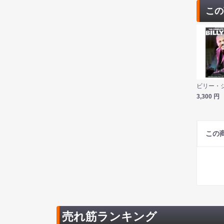
この
3,300
円
この
売れ筋ランキング