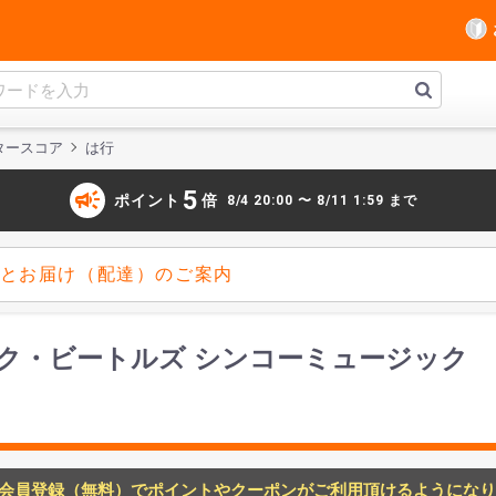
タースコア
は行
campaign
5
ポイント
倍
8/4 20:00 〜 8/11 1:59 まで
とお届け（配達）のご案内
ク・ビートルズ シンコーミュージック
会員登録（無料）でポイントやクーポンがご利用頂けるようになり