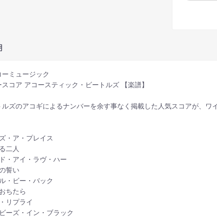
明
コーミュージック
ースコア アコースティック・ビートルズ 【楽譜】
トルズのアコギによるナンバーを余す事なく掲載した人気スコアが、ワ
アズ・ア・プレイス
する二人
ンド・アイ・ラヴ・ハー
日の誓い
イル・ビー・バック
におちたら
ー・リプライ
イビーズ・イン・ブラック