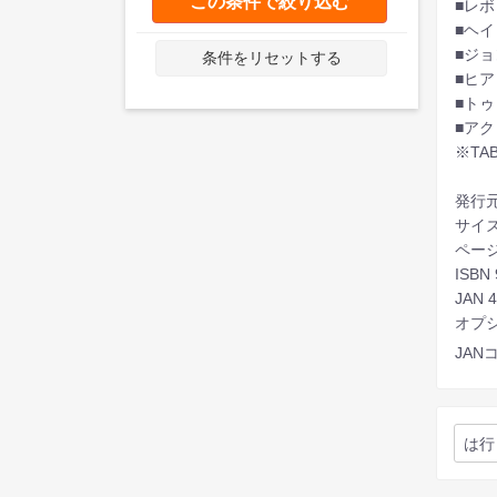
この条件で絞り込む
■レ
■ヘ
■ジ
条件をリセットする
■ヒ
■ト
■ア
※T
発行
サイズ
ページ
ISBN 
JAN 
オプシ
JANコ
は行