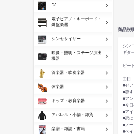
DJ
電子ピアノ・キーボード・
鍵盤楽器
商品説
シンセサイザー
シン
ギタ
映像・照明・ステージ演出
機器
ビー
管楽器・吹奏楽器
曲目
■ゼ
弦楽器
■恋
■ア
キッズ・教育楽器
■今
■ア
アパレル・小物・雑貨
■恋
■ノ
楽譜・雑誌・書籍
■ベ