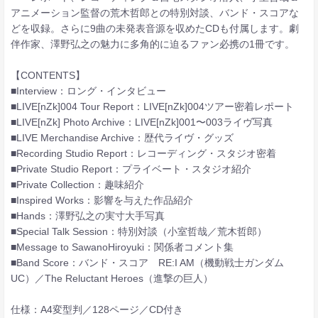
アニメーション監督の荒木哲郎との特別対談、バンド・スコアな
どを収録。さらに9曲の未発表音源を収めたCDも付属します。劇
伴作家、澤野弘之の魅力に多角的に迫るファン必携の1冊です。
【CONTENTS】
■Interview：ロング・インタビュー
■LIVE[nZk]004 Tour Report：LIVE[nZk]004ツアー密着レポート
■LIVE[nZk] Photo Archive：LIVE[nZk]001〜003ライヴ写真
■LIVE Merchandise Archive：歴代ライヴ・グッズ
■Recording Studio Report：レコーディング・スタジオ密着
■Private Studio Report：プライベート・スタジオ紹介
■Private Collection：趣味紹介
■Inspired Works：影響を与えた作品紹介
■Hands：澤野弘之の実寸大手写真
■Special Talk Session：特別対談（小室哲哉／荒木哲郎）
■Message to SawanoHiroyuki：関係者コメント集
■Band Score：バンド・スコア RE:I AM（機動戦士ガンダム
UC）／The Reluctant Heroes（進撃の巨人）
仕様：A4変型判／128ページ／CD付き