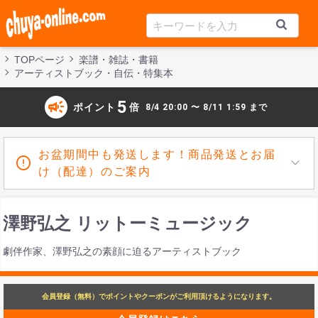
TOPページ
楽譜・雑誌・書籍
アーティストブック・自伝・特集本
campaign
5
ポイント
倍
8/4 20:00 〜 8/11 1:59 まで
お盆期間中も発送します！商品発送とお届
け（配達）のご案内
澤野弘之 リットーミュージック
劇伴作家、澤野弘之の素顔に迫るアーティストブック
会員登録（無料）でポイントやクーポンがご利用頂けるようになります。