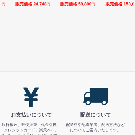
 24,748
販売価格 59,800
販売価格 153,896
販売価格
円
円
円
お支払いについて
配送について
銀行振込、郵便振替、代金引換、
配送料や配送業者、配送方法など
クレジットカード、楽天ペイ、
についてご案内いたします。