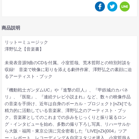
商品説明
リットーミュージック
澤野弘之【音楽書】
未発表音源9曲のCDを付属。小室哲哉、荒木哲郎との特別対談を
収録! 音楽で映像に彩りを添える劇伴作家、澤野弘之の素顔に迫
るアーティスト・ブック
『機動戦士ガンダムUC』や『進撃の巨人』、『甲鉄城のカバネ
リ』、『医龍』、『連続テレビ小説まれ』など、数々の映像作品
の音楽を手掛け、近年は自身のボーカル・プロジェクト[nZk]でも
精力的に活動している音楽家、澤野弘之のアーティスト・ブッ
ク。音楽家としてのこれまでの歩みをじっくりと振り返るロン
グ・インタビューを始め、多数の撮り下ろし写真、リハーサルか
ら大阪・福岡・東京公演に完全密着した『LIVE[nZk]004』ツア
ー・レポート、レコーディング＆自宅スタジオ潜入、小室哲哉＆