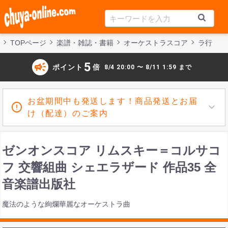
TOPページ
楽譜・雑誌・書籍
オーケストラスコア
ラ行
campaign
5
ポイント
倍
8/4 20:00 〜 8/11 1:59 まで
お盆期間中も発送します！商品発送とお届
け（配達）のご案内
ゼンオンスコア リムスキー＝コルサコ
フ 交響組曲 シェエラザード 作品35 全
音楽譜出版社
魔法のような絢爛華麗なオーケストラ曲