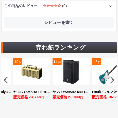
この商品のレビュー
☆☆☆☆☆
(0)
レビューを書く
売れ筋ランキング
11
12
13
位
位
位
ヤマハ YAMAHA THR5 コンパクトギターアンプ 小型アンプ
ヤマハ YAMAHA DBR10 パワードスピーカー
Fender フェンダー Made in Japan Traditional Late 60s Jazzmaster RW Ocean Turquoise Metallic エレキギター
4,748
販売価格 59,800
販売価格 153,896
販売価格 2
円
円
円