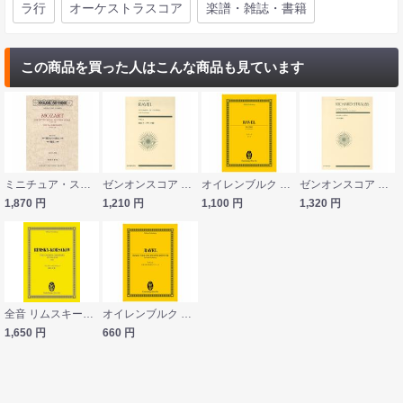
ラ行
オーケストラスコア
楽譜・雑誌・書籍
この商品を買った人はこんな商品も見ています
ミニチュア・スコア モーツァルト 歌劇「後宮からの逃走」序曲 歌劇「魔笛」序曲 音楽之友社
ゼンオンスコア ラヴェル 組曲 クープランの墓 全音楽譜出版社
オイレンブルク スコア ラヴェル ボレロ 全音楽譜出版社
ゼンオンスコア リヒャルト・シュトラウス サロメの踊り 全音楽譜出版社
1,870
円
1,210
円
1,100
円
1,320
円
全音 リムスキー＝コルサコフ：組曲《金鶏》 オイレンブルク・スコア
オイレンブルク スコア ラヴェル 亡き王女のためのパヴァーヌ 全音楽譜出版社
1,650
円
660
円