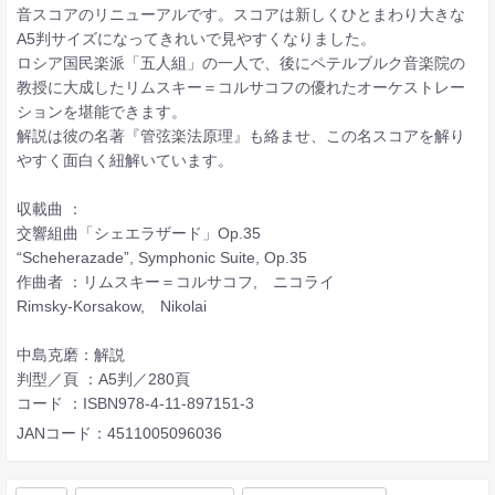
音スコアのリニューアルです。スコアは新しくひとまわり大きな
A5判サイズになってきれいで見やすくなりました。
ロシア国民楽派「五人組」の一人で、後にペテルブルク音楽院の
教授に大成したリムスキー＝コルサコフの優れたオーケストレー
ションを堪能できます。
解説は彼の名著『管弦楽法原理』も絡ませ、この名スコアを解り
やすく面白く紐解いています。
収載曲 ：
交響組曲「シェエラザード」Op.35
“Scheherazade”, Symphonic Suite, Op.35
作曲者 ：リムスキー＝コルサコフ, ニコライ
Rimsky-Korsakow, Nikolai
中島克磨：解説
判型／頁 ：A5判／280頁
コード ：ISBN978-4-11-897151-3
JANコード：4511005096036