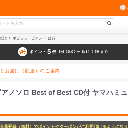
楽譜
ポピュラーピアノ
は行
campaign
5
ポイント
倍
8/4 20:00 〜 8/11 1:59 まで
とお届け（配達）のご案内
ノソロ Best of Best CD付 ヤマ
会員登録（無料）でポイントやクーポンがご利用頂けるようになり