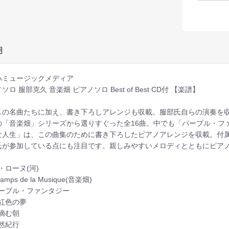
明
ハミュージックメディア
ソロ 服部克久 音楽畑 ピアノソロ Best of Best CD付 【楽譜】
しの名曲たちに加え、書き下ろしアレンジも収載。服部氏自らの演奏を収
の「音楽畑」シリーズから選りすぐった全16曲。中でも「パープル・フ
な人生」は、この曲集のために書き下ろしたピアノアレンジを収載。付属
氏が参加している点にも注目です。親しみやすいメロディとともにピア
 ル・ローヌ(河)
hamps de la Musique(音楽畑)
 パープル・ファンタジー
 淡紅色の夢
 苺摘む朝
 自然紀行