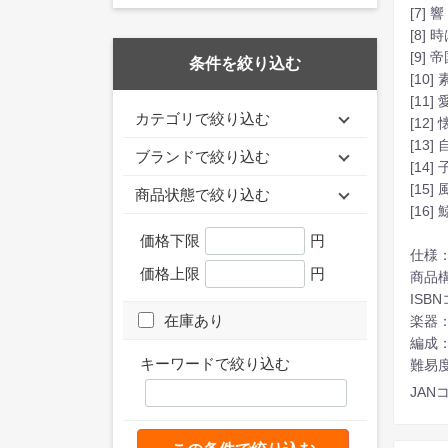
[7] 響
[8]
[9]
条件を絞り込む
[10
[11
カテゴリで絞り込む
[12
[13
ブランドで絞り込む
[14
[15
商品状態で絞り込む
[16
価格下限
円
仕様：
価格上限
円
商品構
ISBN
在庫あり
楽器：
編成：
キーワードで絞り込む
難易
JANコ