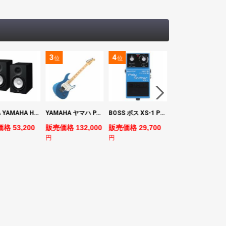
3
4
5
位
位
位
ヤマハ YAMAHA HS7 パワードスタジオモニタースピーカー×2本
YAMAHA ヤマハ PACS+12M SB Pacifica Standard Plus パシフィカスタンダードプラス エレキギター
BOSS ボス XS-1 Poly Shifter ギターエフェクター ピッチシフター
ヤマハ YAMAHA A3M TBS ARE エレク
格 53,200
販売価格 132,000
販売価格 29,700
販売価格 69,980
円
円
円