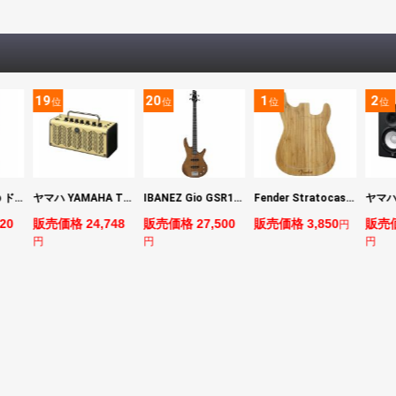
19
20
1
2
位
位
位
位
DIGITECH Drop ドロップ・リチューニング・エフェクト
ヤマハ YAMAHA THR5 コンパクトギターアンプ 小型アンプ
IBANEZ Gio GSR180-LBF エレキベース
Fender Stratocaster Cutting Board カッティングボード（まな板）
20
販売価格 24,748
販売価格 27,500
販売価格 3,850
販売価
円
円
円
円