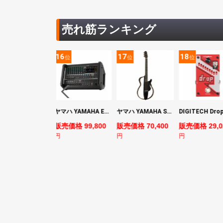
売れ筋ランキング
5
16
17
18
位
位
位
位
YAMAHA ヤマハ PACS+12 SWH Pacifica Standard Plus パシフィカスタンダードプラス エレキギター
ヤマハ YAMAHA EMX7 12ch パワードミキサー
ヤマハ YAMAHA SLG200S TBL サイレントギター
売価格 128,800
販売価格 99,800
販売価格 70,400
販売価格 29,0
円
円
円