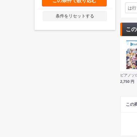
この条件で絞り込む
は行
条件をリセットする
この
2,750
円
この