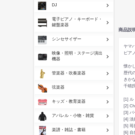
DJ
電子ピアノ・キーボード・
鍵盤楽器
商品説
シンセサイザー
ヤマ
ピアノ
映像・照明・ステージ演出
機器
懐か
歴代
管楽器・吹奏楽器
きか
千晴
弦楽器
[1]
キッズ・教育楽器
[2] C
[3]
アパレル・小物・雑貨
[4]
[5]
楽譜・雑誌・書籍
[6]