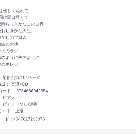
 時は優しく流れて
 帝国に陽は昇りて
] 素晴らしきかなこの世界
] 愛おしきかな人生
] 懐かしのプロム
] 自由の大地
] 子犬のラグ
] 風のように矢のように
] 鯨のボレロ
 菊倍判縦/104ページ
成： 楽譜+CD
コード： 9784636942354
 ピアノ
 ピアノ・ソロ/連弾
度： 中・上級
ード：4947817263876