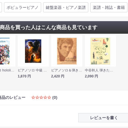
ポピュラーピアノ
鍵盤楽器・ピアノ楽譜
楽譜・雑誌・書籍
商品を買った人はこんな商品も見ています
ピアノソロ hololive Song Collection シンコーミュージック
ピアノソロ 中級 美女と野獣 ヤマハミュージックメディア
ピアノソロ＆弾き語り バート・バカラック シンコーミュージック
中谷幹人 弾きたい！ポピュラーピアノ ベートーベン ミーツ ポップス！ カワイ出版
1,870
円
2,420
円
2,090
円
商品のレビュー
☆☆☆☆☆
(0)
レビューを書く