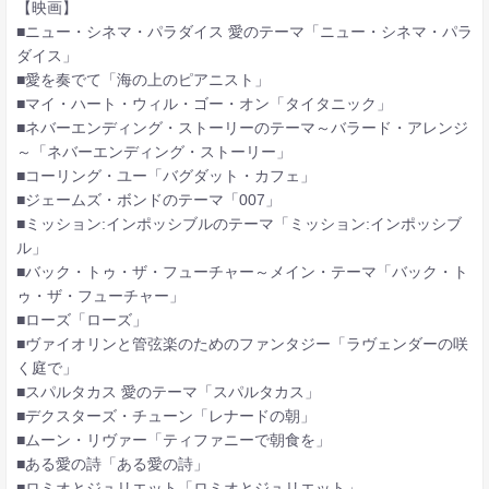
【映画】
■ニュー・シネマ・パラダイス 愛のテーマ「ニュー・シネマ・パラ
ダイス」
■愛を奏でて「海の上のピアニスト」
■マイ・ハート・ウィル・ゴー・オン「タイタニック」
■ネバーエンディング・ストーリーのテーマ～バラード・アレンジ
～「ネバーエンディング・ストーリー」
■コーリング・ユー「バグダット・カフェ」
■ジェームズ・ボンドのテーマ「007」
■ミッション:インポッシブルのテーマ「ミッション:インポッシブ
ル」
■バック・トゥ・ザ・フューチャー～メイン・テーマ「バック・ト
ゥ・ザ・フューチャー」
■ローズ「ローズ」
■ヴァイオリンと管弦楽のためのファンタジー「ラヴェンダーの咲
く庭で」
■スパルタカス 愛のテーマ「スパルタカス」
■デクスターズ・チューン「レナードの朝」
■ムーン・リヴァー「ティファニーで朝食を」
■ある愛の詩「ある愛の詩」
■ロミオとジュリエット「ロミオとジュリエット」