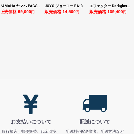
YAMAHA ヤマハ PACS+12 ASP Pacifica Standard Plus パシフィカスタンダードプラス エレキギター
JOYO ジョーヨー BA-30 VIBE CUBE BLK 30W 小型ベースアンプ Bluetooth+OTGオーディオI/F搭載
エフェクター Darkglass Electronics Anagram ベースエフェクター プリアンプ ダークグラス アナグラム
0
販売価格 14,500
販売価格 169,400
販売価格 128,8
円
円
円
お支払いについて
配送について
銀行振込、郵便振替、代金引換、
配送料や配送業者、配送方法など