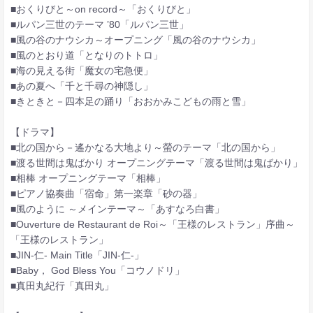
■おくりびと～on record～「おくりびと」
■ルパン三世のテーマ ’80「ルパン三世」
■風の谷のナウシカ～オープニング「風の谷のナウシカ」
■風のとおり道「となりのトトロ」
■海の見える街「魔女の宅急便」
■あの夏へ「千と千尋の神隠し」
■きときと－四本足の踊り「おおかみこどもの雨と雪」
【ドラマ】
■北の国から－遙かなる大地より～螢のテーマ「北の国から」
■渡る世間は鬼ばかり オープニングテーマ「渡る世間は鬼ばかり」
■相棒 オープニングテーマ「相棒」
■ピアノ協奏曲「宿命」第一楽章「砂の器」
■風のように ～メインテーマ～「あすなろ白書」
■Ouverture de Restaurant de Roi～「王様のレストラン」序曲～
「王様のレストラン」
■JIN-仁- Main Title「JIN-仁-」
■Baby， God Bless You「コウノドリ」
■真田丸紀行「真田丸」