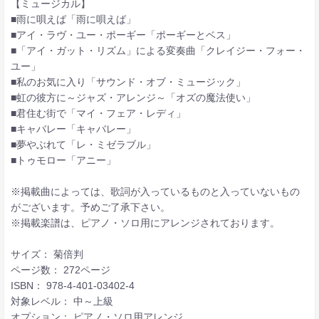
【ミュージカル】
■雨に唄えば「雨に唄えば」
■アイ・ラヴ・ユー・ポーギー「ポーギーとベス」
■「アイ・ガット・リズム」による変奏曲「クレイジー・フォー・
ユー」
■私のお気に入り「サウンド・オブ・ミュージック」
■虹の彼方に～ジャズ・アレンジ～「オズの魔法使い」
■君住む街で「マイ・フェア・レディ」
■キャバレー「キャバレー」
■夢やぶれて「レ・ミゼラブル」
■トゥモロー「アニー」
※掲載曲によっては、歌詞が入っているものと入っていないもの
がございます。予めご了承下さい。
※掲載楽譜は、ピアノ・ソロ用にアレンジされております。
サイズ： 菊倍判
ページ数： 272ページ
ISBN： 978-4-401-03402-4
対象レベル： 中～上級
オプション： ピアノ・ソロ用アレンジ