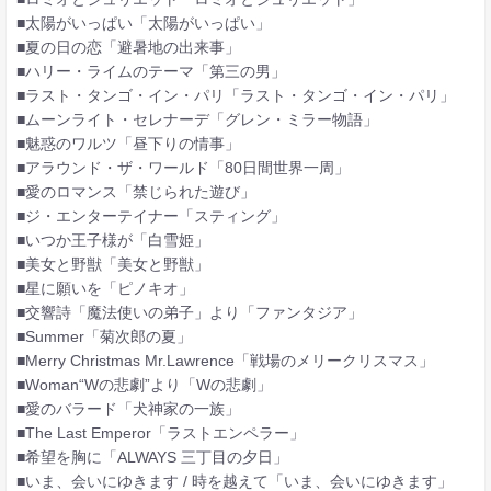
■太陽がいっぱい「太陽がいっぱい」
■夏の日の恋「避暑地の出来事」
■ハリー・ライムのテーマ「第三の男」
■ラスト・タンゴ・イン・パリ「ラスト・タンゴ・イン・パリ」
■ムーンライト・セレナーデ「グレン・ミラー物語」
■魅惑のワルツ「昼下りの情事」
■アラウンド・ザ・ワールド「80日間世界一周」
■愛のロマンス「禁じられた遊び」
■ジ・エンターテイナー「スティング」
■いつか王子様が「白雪姫」
■美女と野獣「美女と野獣」
■星に願いを「ピノキオ」
■交響詩「魔法使いの弟子」より「ファンタジア」
■Summer「菊次郎の夏」
■Merry Christmas Mr.Lawrence「戦場のメリークリスマス」
■Woman“Wの悲劇”より「Wの悲劇」
■愛のバラード「犬神家の一族」
■The Last Emperor「ラストエンペラー」
■希望を胸に「ALWAYS 三丁目の夕日」
■いま、会いにゆきます / 時を越えて「いま、会いにゆきます」