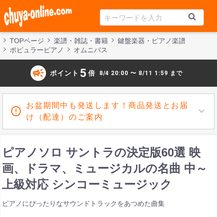
TOPページ
楽譜・雑誌・書籍
鍵盤楽器・ピアノ楽譜
ポピュラーピアノ
オムニバス
campaign
5
ポイント
倍
8/4 20:00 〜 8/11 1:59 まで
お盆期間中も発送します！商品発送とお届
け（配達）のご案内
ピアノソロ サントラの決定版60選 映
画、ドラマ、ミュージカルの名曲 中～
上級対応 シンコーミュージック
ピアノにぴったりなサウンドトラックをあつめた曲集