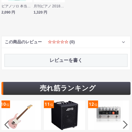
ピアノソロ 本当に弾きたい!ピアニストの人気プレイリスト シンコーミュージック
月刊ピアノ 2018年2月号増刊 ピアノで贈る 旅立ちソングの超定番 2018 ヤマハミュージックメディア
2,090
円
1,320
円
この商品のレビュー
☆☆☆☆☆
(0)
レビューを書く
売れ筋ランキング
11
12
13
位
位
位