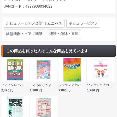
JANコード：4997938034022
ポピュラーピアノ楽譜 オムニバス
ポピュラーピアノ
鍵盤楽器・ピアノ楽譜
楽譜・雑誌・書籍
この商品を買った人はこんな商品も見ています
ピアノソロ ベストヒットランキング総集編 〜2025-2026〜 ヤマハミュージックメディア
こどものなかよしピアノ2020 シンコーミュージック
ワンランク上のピアノソロ アニソン神曲定番曲集 デプロMP
ワンランク上のピアノソロ 大集合！ こどもの卒園ソング デプロMP
2,420
円
1,100
円
2,090
円
1,980
円