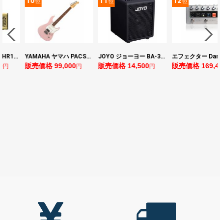
11
12
13
位
位
位
YAMAHA ヤマハ PACS+12 ASP Pacifica Standard Plus パシフィカスタンダードプラス エレキギター
JOYO ジョーヨー BA-30 VIBE CUBE BLK 30W 小型ベースアンプ Bluetooth+OTGオーディオI/F搭載
エフェクター Darkglass Electronics Anagram ベースエフェクター プリアンプ ダークグラス アナグラム
0
販売価格 14,500
販売価格 169,400
販売価格 128,8
円
円
円