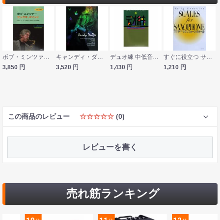
ボブ・ミンツァー サックスメソッド ソプラノからバリトンまで すべてのサックスに対応 ATN
キャンディ・ダルファー MASTER BOOK キャンディ・ダルファー教則CD付楽譜集 藤野美由紀 監修 アルソ出版
デュオ練 中低音セクション 全音楽譜出版社
すぐに役立つ サクソフォーン スケール 川口力 編 音楽之友社
3,850
円
3,520
円
1,430
円
1,210
円
この商品のレビュー
☆☆☆☆☆
(0)
レビューを書く
売れ筋ランキング