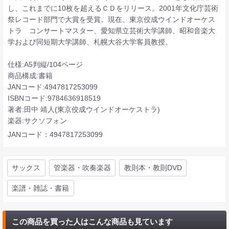
し、これまでに10枚を超えるＣＤをリリース。2001年文化庁芸術
祭レコード部門で大賞を受賞。現在、東京佼成ウインドオーケス
トラ コンサートマスター、愛知県立芸術大学講師、昭和音楽大
学および同短期大学講師、札幌大谷大学客員教授。
仕様:A5判縦/104ページ
商品構成:書籍
JANコード:4947817253099
ISBNコード:9784636918519
著者:田中 靖人(東京佼成ウインドオーケストラ)
楽器:サクソフォン
JANコード：4947817253099
サックス
管楽器・吹奏楽器
教則本・教則DVD
楽譜・雑誌・書籍
この商品を買った人はこんな商品も見ています