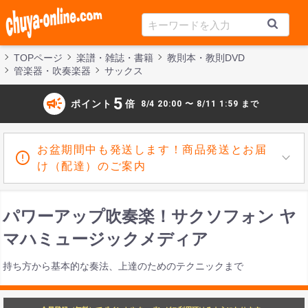
TOPページ
楽譜・雑誌・書籍
教則本・教則DVD
管楽器・吹奏楽器
サックス
campaign
5
ポイント
倍
8/4 20:00 〜 8/11 1:59 まで
お盆期間中も発送します！商品発送とお届
け（配達）のご案内
パワーアップ吹奏楽！サクソフォン ヤ
マハミュージックメディア
持ち方から基本的な奏法、上達のためのテクニックまで