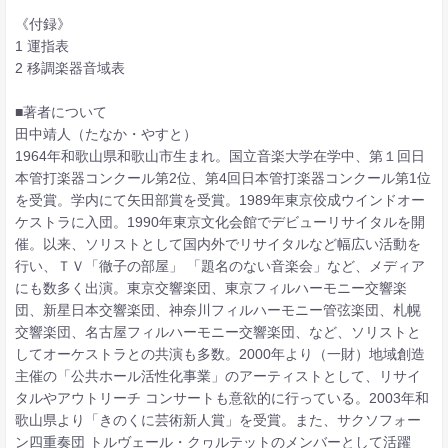
《付録》
1 運指表
2 移調楽器音域表
■著者について
田中靖人（たなか・やすと）
1964年和歌山県和歌山市生まれ。国立音楽大学在学中、第１回日
本管打楽器コンクール第2位、第4回日本管打楽器コンクール第1位
を受賞。学内にて矢田部賞を受賞。1989年東京佼成ウインドオー
ケストラに入団。1990年東京文化会館でデビューリサイタルを開
催。以来、ソリストとして国内外でリサイタルなど幅広い活動を
行い、ＴＶ「徹子の部屋」 「題名のない音楽会」など、メディア
にも数多く出演。東京交響楽団、東京フィルハーモニー交響楽
団、新星日本交響楽団、神奈川フィルハーモニー管弦楽団、札幌
交響楽団、名古屋フィルハーモニー交響楽団、など、ソリストと
してオーケストラとの共演も多数。2000年より（一財）地域創造
主催の「公共ホール活性化事業」のアーティストとして、リサイ
タルやアウトリーチ コンサートも意欲的に行っている。2003年和
歌山県より「きのくに芸術新人賞」を受賞。また、サクソフォー
ン四重奏団 トルヴェール・クヮルテットのメンバーとして活躍