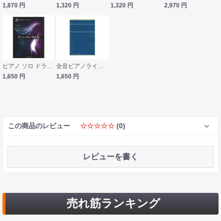
1,870
円
1,320
円
1,320
円
2,970
円
ピアノ ソロ ドラゴン ガーシュウイン名曲集 共同音楽出版社
全音ピアノライブラリー グラナドス スペイン民謡による6つの小品 全音楽譜出版社
1,650
円
1,650
円
この商品のレビュー
☆☆☆☆☆
(0)
レビューを書く
売れ筋ランキング