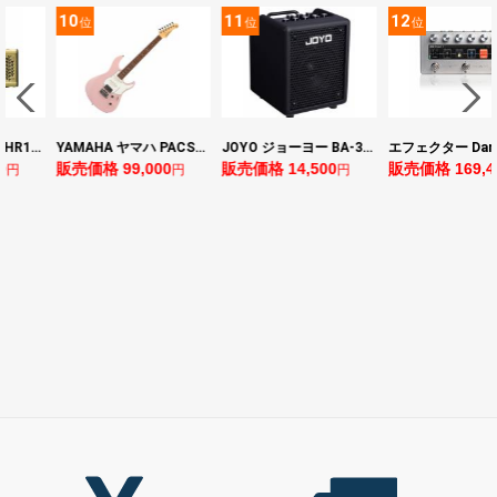
0
11
12
1
位
位
位
YAMAHA ヤマハ PACS+12 ASP Pacifica Standard Plus パシフィカスタンダードプラス エレキギター
JOYO ジョーヨー BA-30 VIBE CUBE BLK 30W 小型ベースアンプ Bluetooth+OTGオーディオI/F搭載
エフェクター Darkglass Electronics Anagram ベースエフェクター プリアンプ ダークグラス アナグラム
価格 99,000
販売価格 14,500
販売価格 169,400
販売
円
円
円