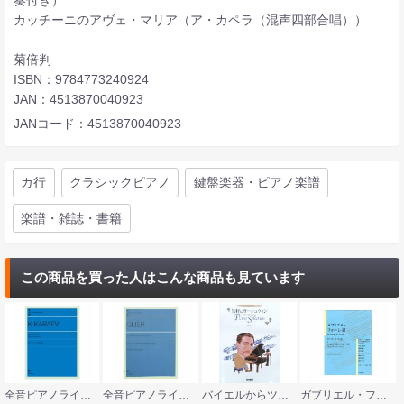
カッチーニのアヴェ・マリア（ア・カペラ（混声四部合唱））
菊倍判
ISBN：9784773240924
JAN：4513870040923
JANコード：4513870040923
カ行
クラシックピアノ
鍵盤楽器・ピアノ楽譜
楽譜・雑誌・書籍
この商品を買った人はこんな商品も見ています
全音ピアノライブラリー ガラーエフ ピアノ作品集 全音楽譜出版社
全音ピアノライブラリー グリエール こどものための12の小品 作品31 全音楽譜出版社
バイエルからツェルニー30番程度 気軽にガーシュウィン ピアノ・セレクション ドレミ楽譜出版社
ガブリエル・フォーレ讃 8つのピアノ小品 日本フォーレ協会の8人の作曲家による 音楽之友社