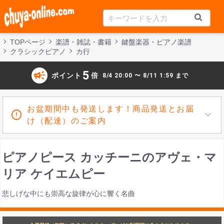
TOPページ
楽譜・雑誌・書籍
鍵盤楽器・ピアノ楽譜
クラシックピアノ
カ行
campaign
5
ポイント
倍
8/4 20:00 〜 8/11 1:59 まで
お盆期間中も発送します！商品発送とお届
け（配達）のご案内
ピアノピース カッチーニのアヴェ・マ
リア ケイエムピー
悲しげな中にも崇高な旋律が心に響く名曲